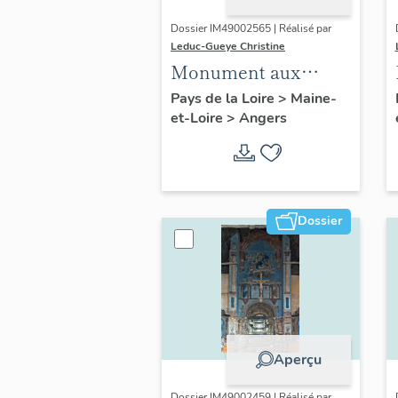
Dossier IM49002565 | Réalisé par
Leduc-Gueye Christine
Monument aux
morts, église
Pays de la Loire
>
Maine-
et-Loire
>
Angers
paroissiale Saint-
Antoine d'Angers
Dossier
Aperçu
Dossier IM49002459 | Réalisé par