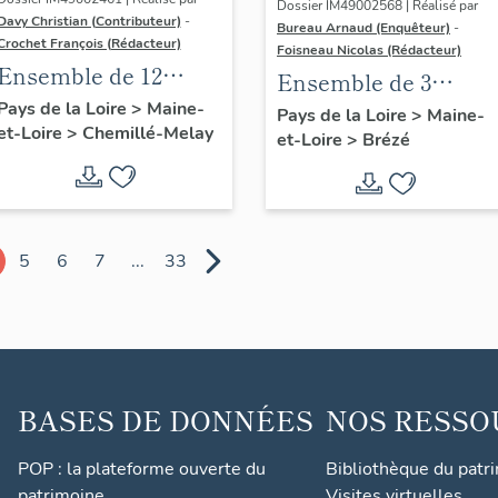
Dossier IM49002568 | Réalisé par
Davy Christian (Contributeur)
-
Bureau Arnaud (Enquêteur)
-
Crochet François (Rédacteur)
Foisneau Nicolas (Rédacteur)
Ensemble de 12
Ensemble de 3
peintures
Pays de la Loire
>
Maine-
verrières à
Pays de la Loire
>
Maine-
et-Loire
>
Chemillé-Melay
monumentales de
et-Loire
>
Brézé
personnage : Christ
l'ancienne église
enseignant, saint
Notre Dame de
Pierre, saint Étienne
Chemillé-Melay
(baies 0 à 2) - Église
5
6
7
...
33
paroissiale Saint-
Vincent, Brézé
BASES DE DONNÉES
NOS RESSO
POP : la plateforme ouverte du
Bibliothèque du patr
patrimoine
Visites virtuelles