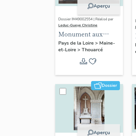
Aperçu
Dossier IM49002554 | Réalisé par
Leduc-Gueye Christine
Monument aux
morts, église
Pays de la Loire
>
Maine-
et-Loire
>
Thouarcé
paroissiale Saint-
Pierre de Thouarcé
Dossier
Aperçu