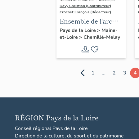
Davy Christian (Contributeur)
-
Crochet François (Rédacteur)
Ensemble de l'arc
triomphal de
Pays de la Loire
>
Maine-
et-Loire
>
Chemillé-Melay
l'ancienne église
Notre-Dame à
Chemillé-Melay :
Assomption
1
...
2
3
4
RÉGION
Pays de la Loire
Conseil régional Pays de la Loire
Direction de la culture, du sport et du patrimoine