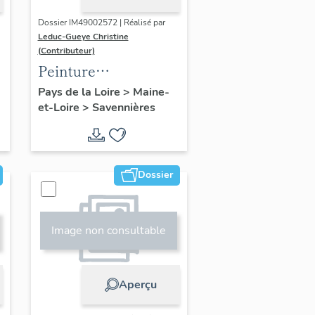
Dossier IM49002572 | Réalisé par
Leduc-Gueye Christine
(Contributeur)
Peinture
monumentale : saint
Pays de la Loire
>
Maine-
et-Loire
>
Savennières
Fiacre, saint
Mathurin
Dossier
Image non consultable
Aperçu