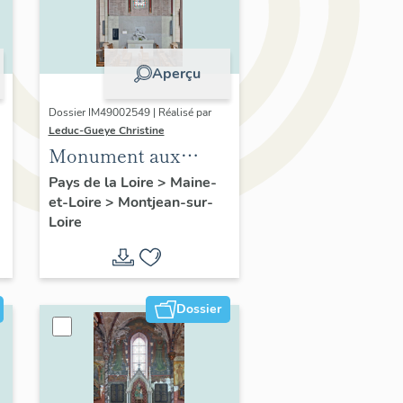
Aperçu
Dossier IM49002549 | Réalisé par
Leduc-Gueye Christine
Monument aux
morts, église
Pays de la Loire
>
Maine-
et-Loire
>
Montjean-sur-
paroissiale Saint-
Loire
Symphorien de
Montjean-sur-Loire
Dossier