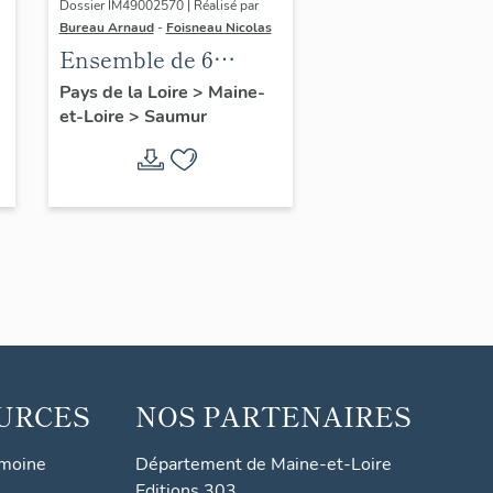
Dossier IM49002570 | Réalisé par
Bureau Arnaud
-
Foisneau Nicolas
Ensemble de 6
verrières figurées
Pays de la Loire
>
Maine-
et-Loire
>
Saumur
décoratives et de 4
verrières
décoratives : vie du
Christ (baies 7 à 16) -
Institution Saint-
Louis, Saumur
URCES
NOS PARTENAIRES
imoine
Département de Maine-et-Loire
Editions 303