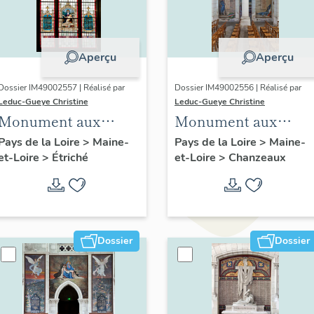
Aperçu
Aperçu
Dossier IM49002557 | Réalisé par
Dossier IM49002556 | Réalisé par
Leduc-Gueye Christine
Leduc-Gueye Christine
Monument aux
Monument aux
morts, église
morts, église
Pays de la Loire
>
Maine-
Pays de la Loire
>
Maine-
et-Loire
>
Étriché
et-Loire
>
Chanzeaux
paroissiale Saint-
paroissiale Saint-
Hilaire d'Étriché
Pierre de Chanzeaux
Dossier
Dossier