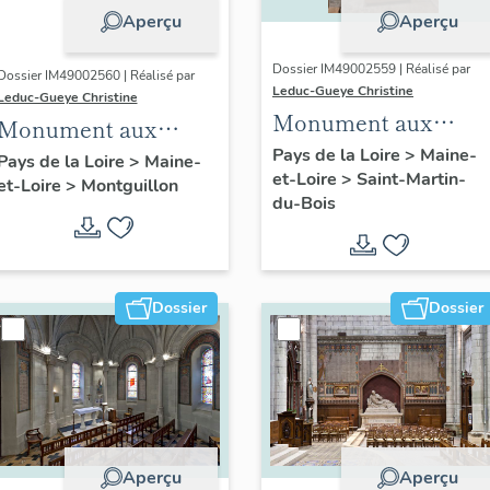
Aperçu
Aperçu
Dossier IM49002559 | Réalisé par
Dossier IM49002560 | Réalisé par
Leduc-Gueye Christine
Leduc-Gueye Christine
Monument aux
Monument aux
morts, église
Pays de la Loire
>
Maine-
morts, église
Pays de la Loire
>
Maine-
et-Loire
>
Saint-Martin-
paroissiale Saint-
et-Loire
>
Montguillon
paroissiale Saint-
du-Bois
Martin de Saint-
Martin de
Martin-du-Bois
Montguillon
Dossier
Dossier
Aperçu
Aperçu