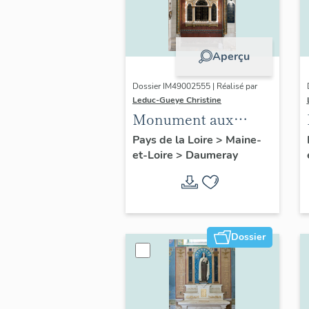
Aperçu
Dossier IM49002555 | Réalisé par
Leduc-Gueye Christine
Monument aux
morts, église
Pays de la Loire
>
Maine-
et-Loire
>
Daumeray
paroissiale Saint-
Martin de Daumeray
Dossier