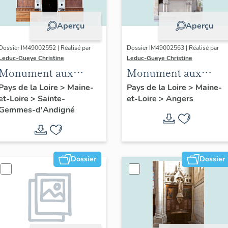
Aperçu
Aperçu
Dossier IM49002552 | Réalisé par
Dossier IM49002563 | Réalisé par
Leduc-Gueye Christine
Leduc-Gueye Christine
Monument aux
Monument aux
morts, église
morts, église
Pays de la Loire
>
Maine-
Pays de la Loire
>
Maine-
et-Loire
>
Sainte-
et-Loire
>
Angers
paroissiale Sainte-
paroissiale Sainte-
Gemmes-d'Andigné
Gemmes de Sainte-
Madeleine d'Angers
Gemmes-d'Andigné
Dossier
Dossier