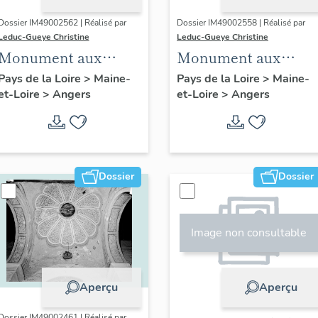
Dossier IM49002562 | Réalisé par
Dossier IM49002558 | Réalisé par
Leduc-Gueye Christine
Leduc-Gueye Christine
Monument aux
Monument aux
morts, église
morts, église
Pays de la Loire
>
Maine-
Pays de la Loire
>
Maine-
et-Loire
>
Angers
et-Loire
>
Angers
paroissiale Notre-
paroissiale Saint-
Dame-des-Victoires
Joseph d'Angers
d'Angers
Dossier
Dossier
Image non consultable
Aperçu
Aperçu
Dossier IM49002461 | Réalisé par