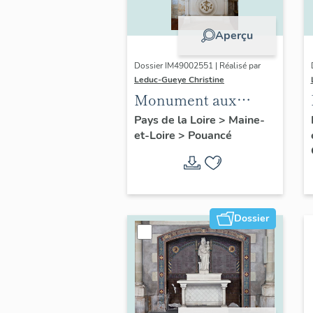
Aperçu
Dossier IM49002551 | Réalisé par
Leduc-Gueye Christine
Monument aux
morts, ancienne
Pays de la Loire
>
Maine-
et-Loire
>
Pouancé
église paroissiale
Saint-Aubin de
Pouancé
Dossier