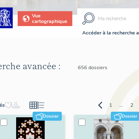
Vue
cartographique
Accéder à la recherche 
herche avancée :
656 dossiers
hés
1
...
2
Dossier
Dossier