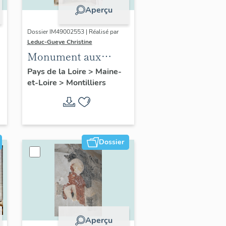
Aperçu
Dossier IM49002553 | Réalisé par
Leduc-Gueye Christine
Monument aux
morts, église
Pays de la Loire
>
Maine-
et-Loire
>
Montilliers
paroissiale Saint-
Hilaire de
Montilliers
Dossier
Aperçu