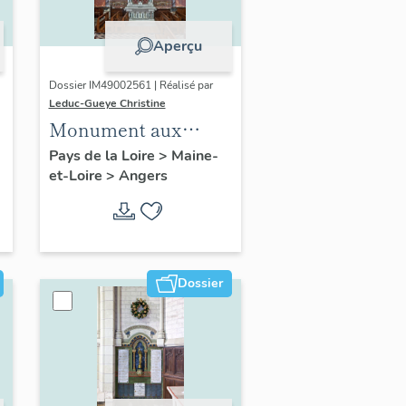
Aperçu
Dossier IM49002561 | Réalisé par
Leduc-Gueye Christine
Monument aux
morts, église
Pays de la Loire
>
Maine-
et-Loire
>
Angers
paroissiale Sainte-
Thérèse d'Angers
Dossier