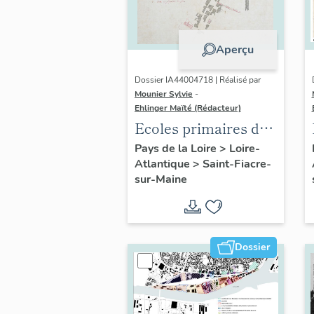
Aperçu
Dossier IA44004718 | Réalisé par
Mounier Sylvie
-
Ehlinger Maïté (Rédacteur)
Ecoles primaires de
la commune de
Pays de la Loire
>
Loire-
Atlantique
>
Saint-Fiacre-
Saint-Fiacre-sur-
sur-Maine
Maine
Dossier