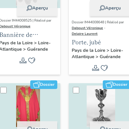
Aperçu
Aperçu
Dossier IM44008525 | Réalisé par
Dossier IM44008648 | Réalisé par
Daboust Véronique
Daboust Véronique
-
Bannière de
Delpire Laurent
Porte, jubé
procession
Pays de la Loire
>
Loire-
Atlantique
>
Guérande
Pays de la Loire
>
Loire-
Atlantique
>
Guérande
Dossier
Dossier