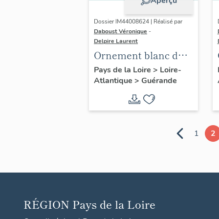
Aperçu
Dossier IM44008624 | Réalisé par
Daboust Véronique
-
Delpire Laurent
Ornement blanc du
Sacré-Cœur :
Pays de la Loire
>
Loire-
Atlantique
>
Guérande
chasuble
1
2
RÉGION
Pays de la Loire