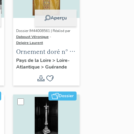
Aperçu
Dossier IM44008561 | Réalisé par
Daboust Véronique
-
Delpire Laurent
Ornement doré n° 5 :
chasuble, étole,
Pays de la Loire
>
Loire-
Atlantique
>
Guérande
manipule, voile de
calice, bourse de
corporal
Dossier