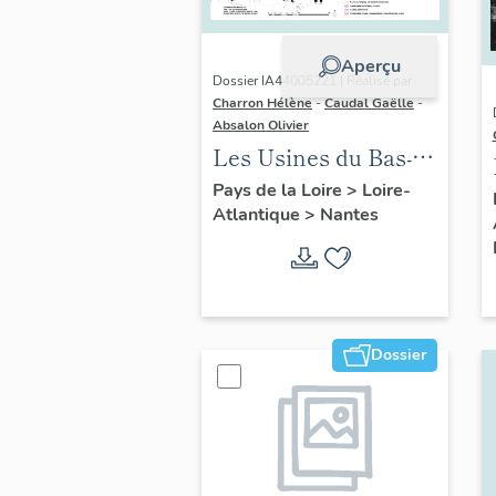
Aperçu
Dossier IA44005221 | Réalisé par
Charron Hélène
-
Caudal Gaëlle
-
Absalon Olivier
Les Usines du Bas-
Chantenay
Pays de la Loire
>
Loire-
Atlantique
>
Nantes
Dossier