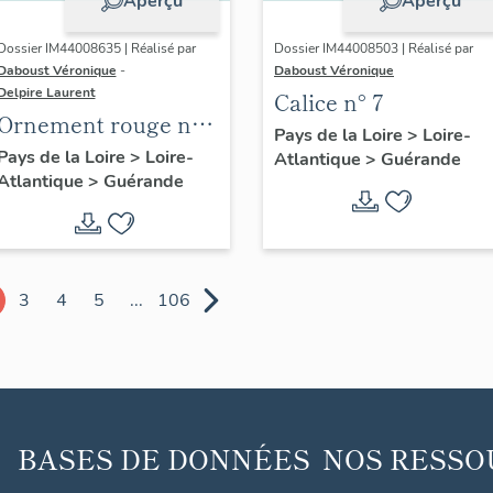
Aperçu
Aperçu
Dossier IM44008635 | Réalisé par
Dossier IM44008503 | Réalisé par
Daboust Véronique
-
Daboust Véronique
Delpire Laurent
Calice n° 7
Ornement rouge n°
Pays de la Loire
>
Loire-
16 : chasuble
Pays de la Loire
>
Loire-
Atlantique
>
Guérande
Atlantique
>
Guérande
3
4
5
...
106
BASES DE DONNÉES
NOS RESSO