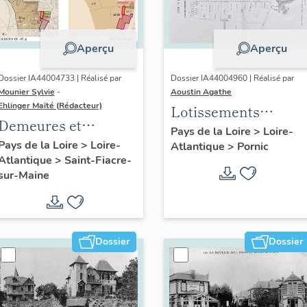
Aperçu
Aperçu
Dossier IA44004733 | Réalisé par
Dossier IA44004960 | Réalisé par
Mounier Sylvie
-
Aoustin Agathe
Ehlinger Maïté (Rédacteur)
Lotissements
Demeures et
concertés de la Côte
Pays de la Loire
>
Loire-
domaines vinicoles
Pays de la Loire
>
Loire-
Atlantique
>
Pornic
de Jade
Atlantique
>
Saint-Fiacre-
de la commune de
sur-Maine
Saint-Fiacre
Dossier
Dossier