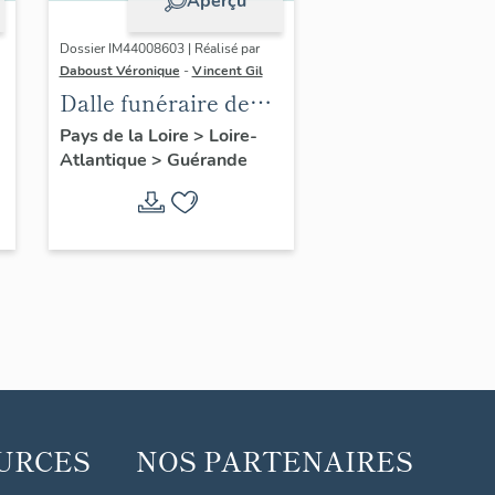
Aperçu
Dossier IM44008603 | Réalisé par
Daboust Véronique
-
Vincent Gil
Dalle funéraire de
Rolland Martineau
Pays de la Loire
>
Loire-
Atlantique
>
Guérande
URCES
NOS PARTENAIRES