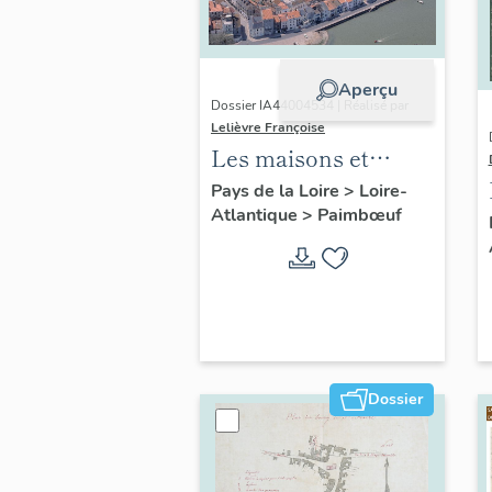
Aperçu
Dossier IA44004534 | Réalisé par
Lelièvre Françoise
Les maisons et
immeubles de la
Pays de la Loire
>
Loire-
Atlantique
>
Paimbœuf
commune de
Paimbœuf
Dossier