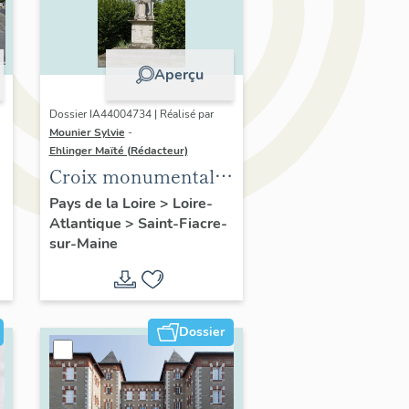
Aperçu
Dossier IA44004734 | Réalisé par
Mounier Sylvie
-
Ehlinger Maïté (Rédacteur)
Croix monumentales
de la commune de
Pays de la Loire
>
Loire-
Atlantique
>
Saint-Fiacre-
Saint-Fiacre
sur-Maine
Dossier