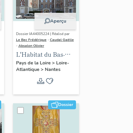
Aperçu
Dossier IA44005224 | Réalisé par
Le Bec Frédérique
-
Caudal Gaëlle
-
Absalon Olivier
L'Habitat du Bas-
Chantenay, Nantes
Pays de la Loire
>
Loire-
Atlantique
>
Nantes
Dossier