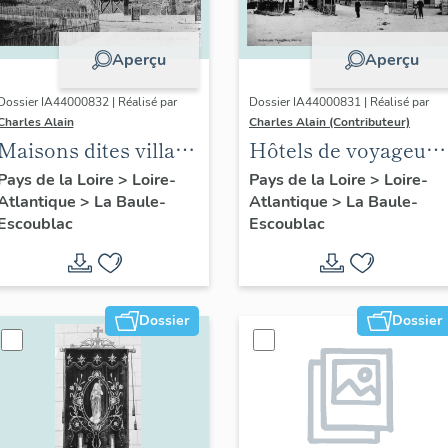
Aperçu
Aperçu
Dossier IA44000832 | Réalisé par
Dossier IA44000831 | Réalisé par
Charles Alain
Charles Alain (Contributeur)
Maisons dites villas
Hôtels de voyageurs
balnéaires et
de la commune de
Pays de la Loire
>
Loire-
Pays de la Loire
>
Loire-
Atlantique
>
La Baule-
Atlantique
>
La Baule-
immeubles à
La Baule-Escoublac
Escoublac
Escoublac
logements de la
commune de La
Baule-Escoublac
Dossier
Dossier