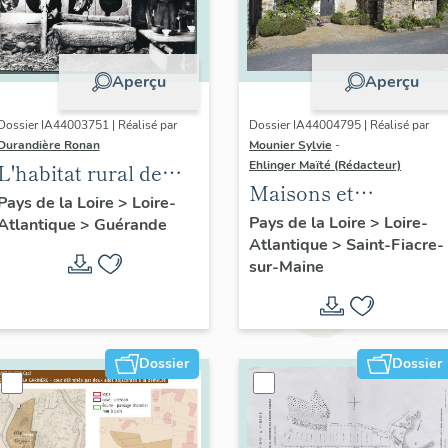
Aperçu
Aperçu
Dossier IA44003751 | Réalisé par
Dossier IA44004795 | Réalisé par
Durandière Ronan
Mounier Sylvie
-
Ehlinger Maïté (Rédacteur)
L'habitat rural de
Maisons et
Guérande
Pays de la Loire
>
Loire-
dépendances rurales
Pays de la Loire
>
Loire-
Atlantique
>
Guérande
Atlantique
>
Saint-Fiacre-
de la commune de
sur-Maine
Saint-Fiacre-sur-
Maine
Dossier
Dossier