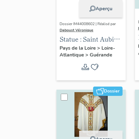
Aperçu
Dossier IM44008602 | Réalisé par
Daboust Véronique
Statue : Saint Aubin
n° 2
Pays de la Loire
>
Loire-
Atlantique
>
Guérande
Dossier