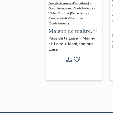
Eon Marie-Anne (Enquêteur)
-
Orain Véronique (Contributeur)
-
Vivier Clotilde (Rédacteur)
-
Cavaca Marie-Charlotte
(Contributeur)
Maison de maître,
l'Orchère
Pays de la Loire
>
Maine-
et-Loire
>
Montjean-sur-
Loire