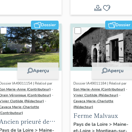
Dossier
Dossier
Aperçu
Aperçu
Dossier IA49011154 | Réalisé par
Dossier IA49011184 | Réalisé par
Eon Marie-Anne (Contributeur)
-
Eon Marie-Anne (Contributeur)
-
Orain Véronique (Contributeur)
-
Vivier Clotilde (Rédacteur)
-
Vivier Clotilde (Rédacteur)
-
Cavaca Marie-Charlotte
Cavaca Marie-Charlotte
(Rédacteur)
(Contributeur)
Ferme Malvaux
Ancien prieuré de
Pays de la Loire
>
Maine-
bénédictins Saint-
Pays de la Loire
>
Maine-
et-Loire
>
Montjean-sur-