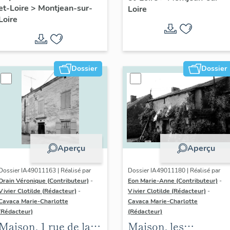
et-Loire
>
Montjean-sur-
Martin-de-Vertou
Loire
Loire
Dossier
Dossier
Aperçu
Aperçu
Dossier IA49011163 | Réalisé par
Dossier IA49011180 | Réalisé par
Orain Véronique (Contributeur)
-
Eon Marie-Anne (Contributeur)
-
Vivier Clotilde (Rédacteur)
-
Vivier Clotilde (Rédacteur)
-
Cavaca Marie-Charlotte
Cavaca Marie-Charlotte
(Rédacteur)
(Rédacteur)
Maison, 1 rue de la
Maison, les