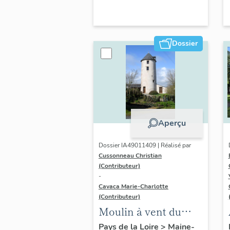
Dossier
Aperçu
Dossier IA49011409 | Réalisé par
Cussonneau Christian
(Contributeur)
-
Cavaca Marie-Charlotte
(Contributeur)
Moulin à vent du
Lion ou du Bois, dit
Pays de la Loire
>
Maine-