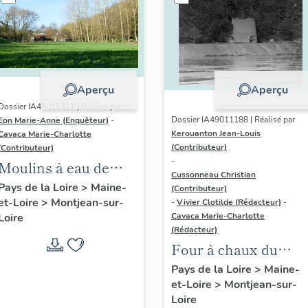
Aperçu
Aperçu
Dossier IA49011411 | Réalisé par
Dossier IA49011188 | Réalisé par
Eon Marie-Anne (Enquêteur)
-
Kerouanton Jean-Louis
Cavaca Marie-Charlotte
(Contributeur)
(Contributeur)
-
Moulins à eau de
Cussonneau Christian
Châteaupanne
Pays de la Loire
>
Maine-
(Contributeur)
et-Loire
>
Montjean-sur-
-
Vivier Clotilde (Rédacteur)
-
Cavaca Marie-Charlotte
Loire
(Rédacteur)
Four à chaux du
Cerisier
Pays de la Loire
>
Maine-
et-Loire
>
Montjean-sur-
Loire