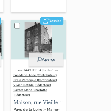
Dossier
Aperçu
Dossier IA49011164 | Réalisé par
Eon Marie-Anne (Contributeur)
-
Orain Véronique (Contributeur)
-
Vivier Clotilde (Rédacteur)
-
Cavaca Marie-Charlotte
(Rédacteur)
Maison, rue Vieille-
du-Château
Pays de la Loire
>
Maine-