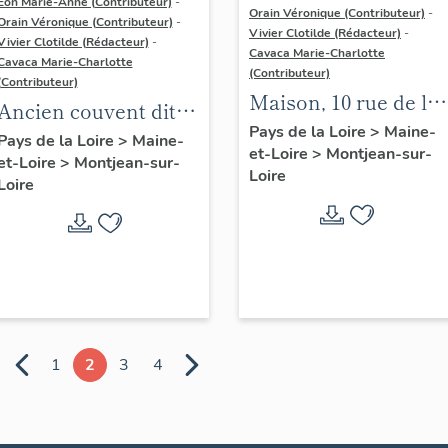
Eon Marie-Anne (Contributeur)
-
Orain Véronique (Contributeur)
-
Orain Véronique (Contributeur)
-
Vivier Clotilde (Rédacteur)
-
Vivier Clotilde (Rédacteur)
-
Cavaca Marie-Charlotte
Cavaca Marie-Charlotte
(Contributeur)
(Contributeur)
Maison, 10 rue de la
Ancien couvent dit
Mairie
Pays de la Loire
>
Maine-
des Cordeliers,
Pays de la Loire
>
Maine-
et-Loire
>
Montjean-sur-
et-Loire
>
Montjean-sur-
actuellement maison
Loire
Loire
dite Belle Vue
1
2
3
4