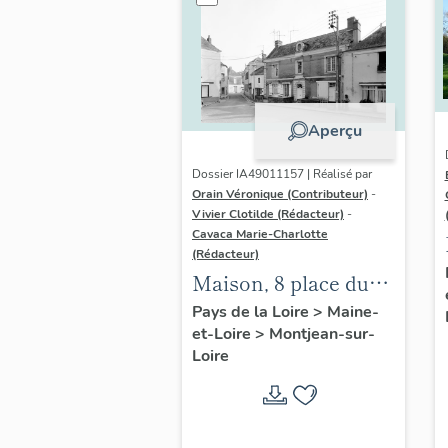
Aperçu
Dossier IA49011157 | Réalisé par
Orain Véronique (Contributeur)
-
Vivier Clotilde (Rédacteur)
-
Cavaca Marie-Charlotte
(Rédacteur)
Maison, 8 place du
Docteur-Defois
Pays de la Loire
>
Maine-
et-Loire
>
Montjean-sur-
Loire