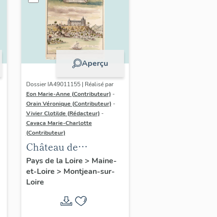
Aperçu
Dossier IA49011155 | Réalisé par
Eon Marie-Anne (Contributeur)
-
Orain Véronique (Contributeur)
-
Vivier Clotilde (Rédacteur)
-
Cavaca Marie-Charlotte
(Contributeur)
Château de
Montjean-sur-Loire
Pays de la Loire
>
Maine-
et-Loire
>
Montjean-sur-
(vestiges)
Loire