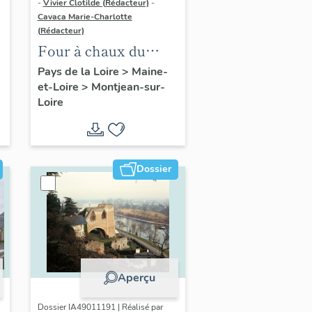
-
Vivier Clotilde (Rédacteur)
-
Cavaca Marie-Charlotte
(Rédacteur)
Four à chaux du
Grand Lièvre,
Pays de la Loire
>
Maine-
et-Loire
>
Montjean-sur-
Montpellier
Loire
Dossier
Aperçu
Dossier IA49011191 | Réalisé par