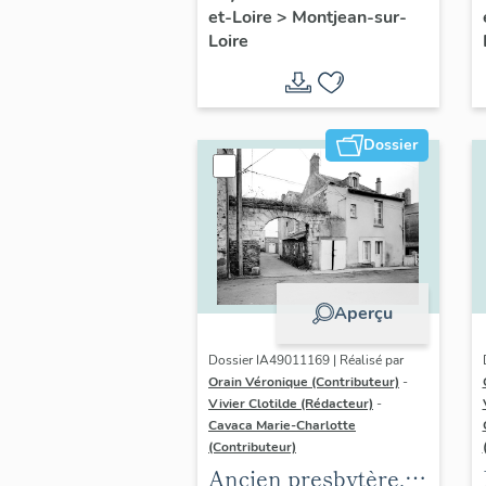
et-Loire
>
Montjean-sur-
Moulin-Neuf
Loire
Dossier
Aperçu
Dossier IA49011169 | Réalisé par
Orain Véronique (Contributeur)
-
Vivier Clotilde (Rédacteur)
-
Cavaca Marie-Charlotte
(Contributeur)
Ancien presbytère,