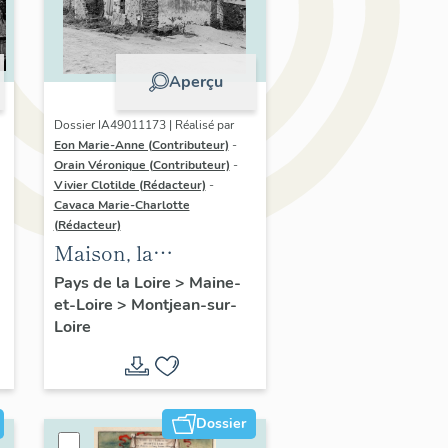
Aperçu
Dossier IA49011173 | Réalisé par
Eon Marie-Anne (Contributeur)
-
Orain Véronique (Contributeur)
-
Vivier Clotilde (Rédacteur)
-
Cavaca Marie-Charlotte
(Rédacteur)
Maison, la
Guindonnière
Pays de la Loire
>
Maine-
et-Loire
>
Montjean-sur-
Loire
Dossier