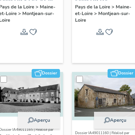
Repiellerie
Rochettes
Pays de la Loire
>
Maine-
Pays de la Loire
>
Maine-
et-Loire
>
Montjean-sur-
et-Loire
>
Montjean-sur-
Loire
Loire
Dossier
Dossier
Aperçu
Aperçu
Dossier IA49011165 | Réalisé par
Dossier IA49011160 | Réalisé par