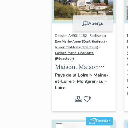
Aperçu
Dossier IA49011182 | Réalisé par
Eon Marie-Anne (Contributeur)
-
Vivier Clotilde (Rédacteur)
-
Cavaca Marie-Charlotte
(Rédacteur)
Maison, Maison
Blanche
Pays de la Loire
>
Maine-
et-Loire
>
Montjean-sur-
Loire
Dossier