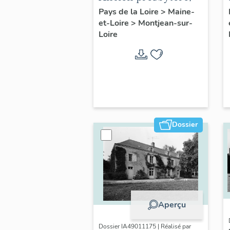
10 rue de la Perrière
Pays de la Loire
>
Maine-
et-Loire
>
Montjean-sur-
Loire
Dossier
Aperçu
Dossier IA49011175 | Réalisé par