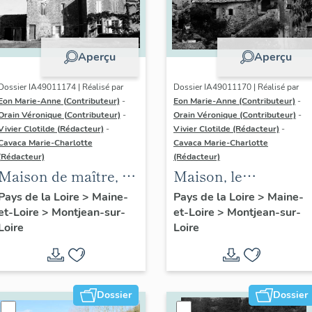
Aperçu
Aperçu
Dossier IA49011174 | Réalisé par
Dossier IA49011170 | Réalisé par
Eon Marie-Anne (Contributeur)
-
Eon Marie-Anne (Contributeur)
-
Orain Véronique (Contributeur)
-
Orain Véronique (Contributeur)
-
Vivier Clotilde (Rédacteur)
-
Vivier Clotilde (Rédacteur)
-
Cavaca Marie-Charlotte
Cavaca Marie-Charlotte
(Rédacteur)
(Rédacteur)
Maison de maître, la
Maison, le
Nouvelle Orchère
Croissement
Pays de la Loire
>
Maine-
Pays de la Loire
>
Maine-
et-Loire
>
Montjean-sur-
et-Loire
>
Montjean-sur-
Loire
Loire
Dossier
Dossier