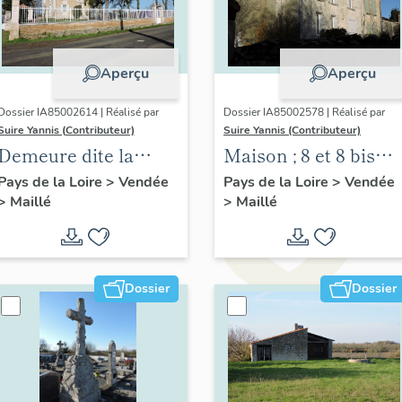
Aperçu
Aperçu
Dossier IA85002614 | Réalisé par
Dossier IA85002578 | Réalisé par
Suire Yannis (Contributeur)
Suire Yannis (Contributeur)
Demeure dite la
Maison ; 8 et 8 bis
Pichonnière
place du Port
Pays de la Loire
>
Vendée
Pays de la Loire
>
Vendée
>
Maillé
>
Maillé
Dossier
Dossier