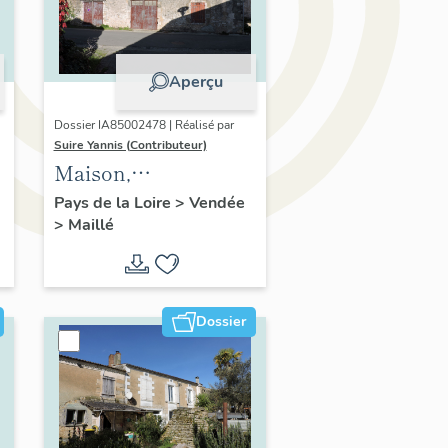
Aperçu
Dossier IA85002478 | Réalisé par
Suire Yannis (Contributeur)
Maison,
actuellement remise
Pays de la Loire
>
Vendée
>
Maillé
; 24 rue du Four
Dossier