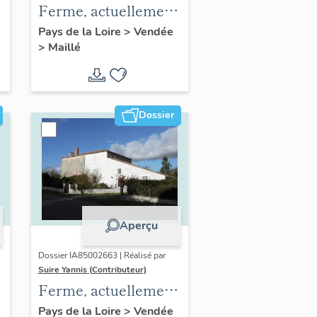
Ferme, actuellement
maison ; les
Pays de la Loire
>
Vendée
>
Maillé
Chapitrelles
Dossier
Aperçu
Dossier IA85002663 | Réalisé par
Suire Yannis (Contributeur)
Ferme, actuellement
maison ; la Grande
Pays de la Loire
>
Vendée