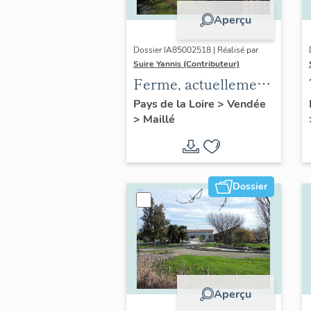
Aperçu
Dossier IA85002518 | Réalisé par
Suire Yannis (Contributeur)
Ferme, actuellement
maison ; 3 rue de
Pays de la Loire
>
Vendée
>
Maillé
Millé
Dossier
Aperçu