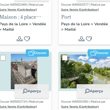
Dossier IA85002469 | Réalisé par
Dossier IA85002577 | Réalisé par
Suire Yannis (Contributeur)
Suire Yannis (Contributeur)
Maison ; 4 place
Port
Joseph-Herbert
Pays de la Loire
>
Vendée
Pays de la Loire
>
Vendée
>
Maillé
>
Maillé
Dossier
Dossier
Aperçu
Aperçu
Dossier IA85002724 | Réalisé par
Dossier IA85002581 | Réalisé par
Suire Yannis (Contributeur)
Suire Yannis (Contributeur)