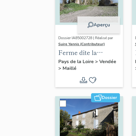
Aperçu
Dossier IA85002728 | Réalisé par
Suire Yannis (Contributeur)
Ferme dite la
Cabane de Bois Dieu
Pays de la Loire
>
Vendée
>
Maillé
(vestiges)
Dossier