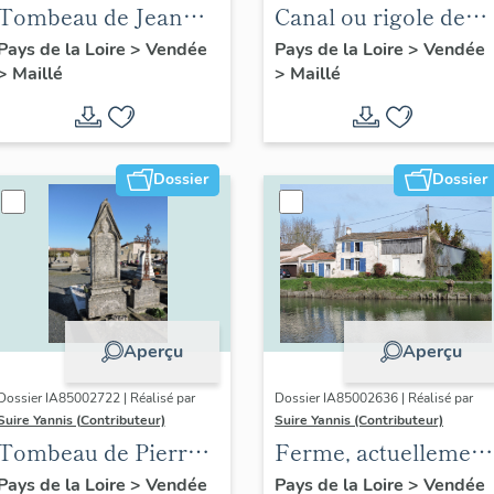
Tombeau de Jean
Canal ou rigole de
Moussaud et
Bourneau
Pays de la Loire
>
Vendée
Pays de la Loire
>
Vendée
>
Maillé
>
Maillé
Noémie Laurent
Dossier
Dossier
Aperçu
Aperçu
Dossier IA85002722 | Réalisé par
Dossier IA85002636 | Réalisé par
Suire Yannis (Contributeur)
Suire Yannis (Contributeur)
Tombeau de Pierre
Ferme, actuellement
Coutand, curé de
maison ; Bazoin, 6
Pays de la Loire
>
Vendée
Pays de la Loire
>
Vendée