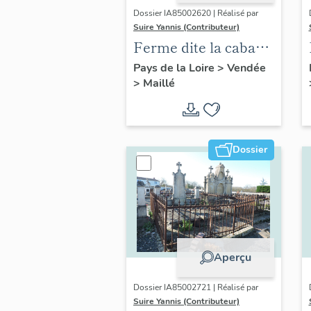
Dossier IA85002620 | Réalisé par
Suire Yannis (Contributeur)
Ferme dite la cabane
de Saint-Roman,
Pays de la Loire
>
Vendée
>
Maillé
actuellement maison
Dossier
Aperçu
Dossier IA85002721 | Réalisé par
Suire Yannis (Contributeur)