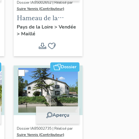
Dossier IA85002652 | Réalisé par
Suire Yannis (Contributeur)
Hameau de la
Grande Bernegoue
Pays de la Loire
>
Vendée
>
Maillé
Dossier
Aperçu
Dossier IA85002735 | Réalisé par
Suire Yannis (Contributeur)