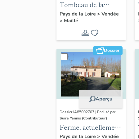
Tombeau de la
famille Simonneau-
Pays de la Loire
>
Vendée
>
Maillé
Simonneau-Baudry
Dossier
Aperçu
Dossier IA85002707 | Réalisé par
Suire Yannis (Contributeur)
Ferme, actuellement
maison ; le Dognon
Pays de la Loire
>
Vendée