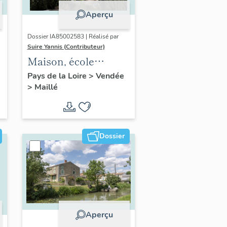
Aperçu
Dossier IA85002583 | Réalisé par
Suire Yannis (Contributeur)
Maison, école
primaire privée puis
Pays de la Loire
>
Vendée
>
Maillé
boucherie,
actuellement
maison, 3 rue des
Loges
Dossier
Aperçu