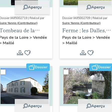
Aperçu
Aperçu
Dossier IA85002719 | Réalisé par
Dossier IA85002709 | Réalisé par
Suire Yannis (Contributeur)
Suire Yannis (Contributeur)
Tombeau de la
Ferme ; les Dalles,
famille Guenon-
route D15
Pays de la Loire
>
Vendée
Pays de la Loire
>
Vendée
>
Maillé
>
Maillé
Cardin
Dossier
Dossier
Aperçu
Aperçu