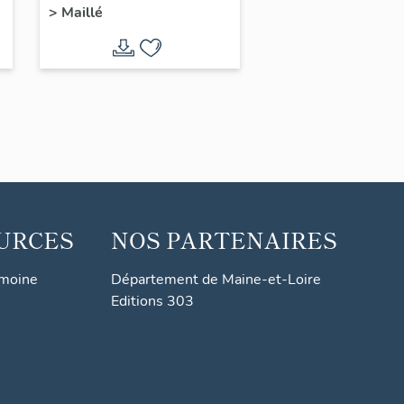
>
Maillé
Bernegoue, 15 et 17
rue de l'Autize
URCES
NOS PARTENAIRES
imoine
Département de Maine-et-Loire
Editions 303