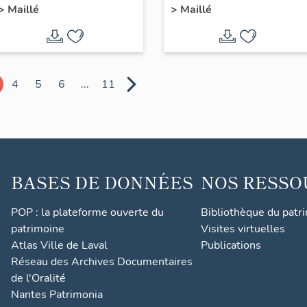
>
Maillé
>
Maillé
Maillé
chemin de Bazoin
4
5
6
...
11
BASES DE DONNÉES
NOS RESSO
POP : la plateforme ouverte du
Bibliothèque du patr
patrimoine
Visites virtuelles
Atlas Ville de Laval
Publications
Réseau des Archives Documentaires
de l'Oralité
Nantes Patrimonia