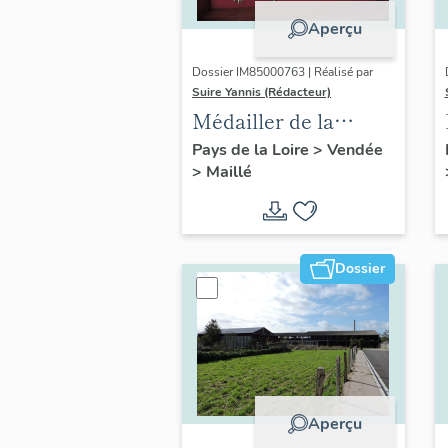
Aperçu
Dossier IM85000763 | Réalisé par
Suire Yannis (Rédacteur)
Médailler de la
Société musicale
Pays de la Loire
>
Vendée
>
Maillé
Saint-François de
Maillé
Dossier
Aperçu