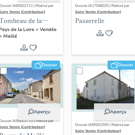
Dossier IA85002711 | Réalisé par
Dossier IA17048020 | Réalisé par
Suire Yannis (Contributeur)
Suire Yannis (Contributeur)
Tombeau de la
Passerelle
famille Théophile
Pays de la Loire
>
Vendée
>
Maillé
Simonneau-Laurent
Dossier
Dossier
Aperçu
Aperçu
Dossier IA85002733 | Réalisé par
Dossier IA85002595 | Réalisé par
Suire Yannis (Contributeur)
Suire Yannis (Contributeur)