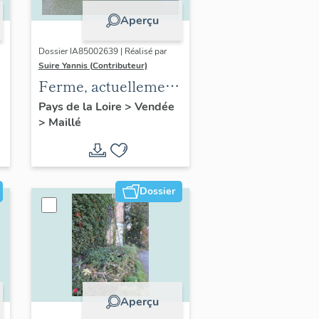
Aperçu
Dossier IA85002639 | Réalisé par
Suire Yannis (Contributeur)
Ferme, actuellement
maison ; Bazoin, 11
Pays de la Loire
>
Vendée
>
Maillé
chemin de Bazoin
Dossier
Aperçu