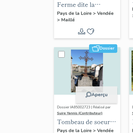
Ferme dite la
Chaussée,
Pays de la Loire
>
Vendée
>
Maillé
actuellement maison
; la Grande
Bernegoue, 32 rue de
Cibulle
Dossier
Aperçu
Dossier IA85002723 | Réalisé par
Suire Yannis (Contributeur)
Tombeau de soeur
Marie Eléonore,
Pays de la Loire
>
Vendée