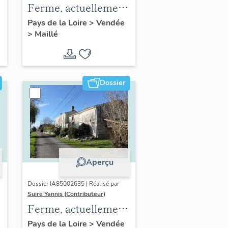
Ferme, actuellement
maison ; 22 rue du
Pays de la Loire
>
Vendée
>
Maillé
Four
Dossier
Aperçu
Dossier IA85002635 | Réalisé par
Suire Yannis (Contributeur)
Ferme, actuellement
maison ; Bazoin, 8
Pays de la Loire
>
Vendée