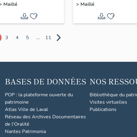
>
Maillé
>
Maillé
ponts de la Croix des
d'Andremont
Mary
3
4
5
...
11
BASES DE DONNÉES
NOS RESSO
POP : la plateforme ouverte du
Bibliothèque du patr
patrimoine
Visites virtuelles
Atlas Ville de Laval
Publications
Réseau des Archives Documentaires
de l'Oralité
Nantes Patrimonia