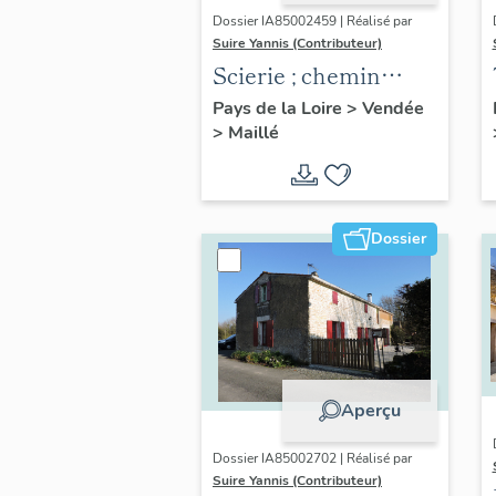
Dossier IA85002459 | Réalisé par
Suire Yannis (Contributeur)
Scierie ; chemin
Clorinthe et Herbert
Pays de la Loire
>
Vendée
>
Maillé
Richard
Dossier
Aperçu
Dossier IA85002702 | Réalisé par
Suire Yannis (Contributeur)