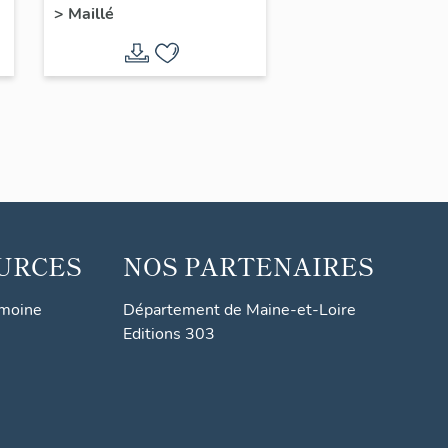
>
Maillé
chemin de Bazoin
URCES
NOS PARTENAIRES
imoine
Département de Maine-et-Loire
Editions 303