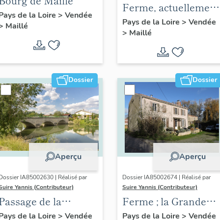
Bourg de Maillé
Ferme, actuellement
Pays de la Loire
>
Vendée
maison ; 46 rue des
Pays de la Loire
>
Vendée
>
Maillé
>
Maillé
Loges
Dossier
Dossier
Aperçu
Aperçu
Dossier IA85002630 | Réalisé par
Dossier IA85002674 | Réalisé par
Suire Yannis (Contributeur)
Suire Yannis (Contributeur)
Passage de la
Ferme ; la Grande
Pichonnière puis
Bernegoue, 17 rue
Pays de la Loire
>
Vendée
Pays de la Loire
>
Vendée