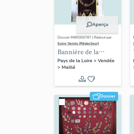
Aperçu
Dossier IM85000787 | Réalisé par
Suire Yannis (Rédacteur)
Bannière de la
société de secours
Pays de la Loire
>
Vendée
>
Maillé
mutuels de Maillé
Dossier