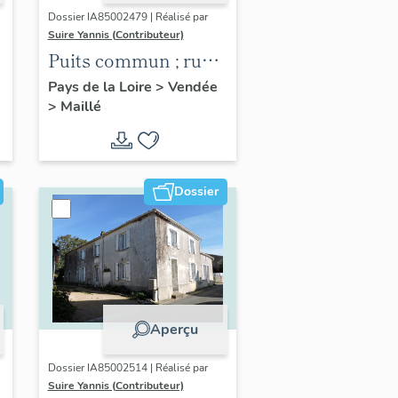
Dossier IA85002479 | Réalisé par
Suire Yannis (Contributeur)
Puits commun ; rue
du Four
Pays de la Loire
>
Vendée
>
Maillé
Dossier
Aperçu
Dossier IA85002514 | Réalisé par
Suire Yannis (Contributeur)