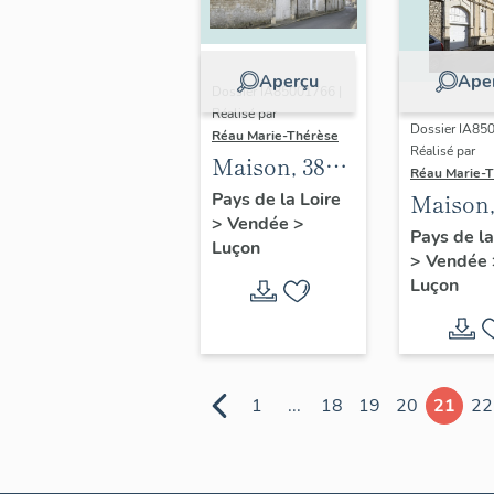
Aperçu
Ape
Dossier IA85001766 |
Réalisé par
Dossier IA85
Réau Marie-Thérèse
Réalisé par
Maison, 38
Réau Marie-
rue de l'
Pays de la Loire
Maison,
>
Vendée
>
Hôtel-de-
Neuve-d
Pays de la
Luçon
Ville
>
Vendée
Capuci
Luçon
1
...
18
19
20
21
22