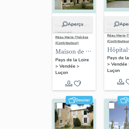
Aperçu
Ape
Dossier IA85
Dossier IA85001745 |
Réalisé par
Réalisé par
Réau Marie-
Réau Marie-Thérèse
(Contributeur
(Contributeur)
Hôpital
Maison de la
général,
Pays de la
Sainte-Croix,
Pays de la Loire
>
Vendée
hôpital,
>
Vendée
>
6 rue
Luçon
Luçon
de l'Hôp
Millesouris
Dossier