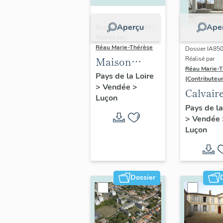
Aperçu
Ape
Dossier IA85001769 |
Réalisé par
Réau Marie-Thérèse
Dossier IA85
Maison
Réalisé par
Réau Marie-
canoniale du
Pays de la Loire
(Contributeur
>
Vendée
>
Pain des
Calvaire
Luçon
Messes, 6-8
Champ-
Pays de la
rue Henry-
>
Vendée
Foire
Renaud
Luçon
Dossier