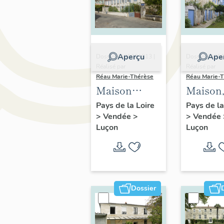
Aperçu
Ape
Dossier IA85001813 |
Dossier IA85
Réalisé par
Réalisé par
Réau Marie-Thérèse
Réau Marie-
Maison
Maison,
canoniale
rue Juli
Pays de la Loire
Pays de la
>
Vendée
>
>
Vendée
Gandillon, 7
David
Luçon
Luçon
rue des
Chanoines
Dossier