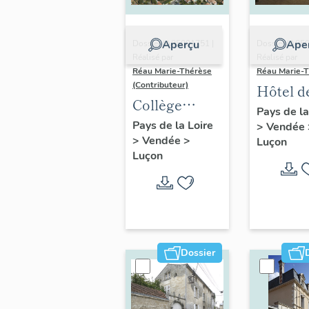
Aperçu
Ape
Dossier IA85001751 |
Dossier IA85
Réalisé par
Réalisé par
Réau Marie-Thérèse
Réau Marie-
(Contributeur)
Hôtel de
Collège
Coudray
Pays de la
Richelieu,
Pays de la Loire
>
Vendée
rue des
>
Vendée
>
puis
Luçon
Gentil
Luçon
séminaire,
rue du
Président-de-
Gaulle
Dossier