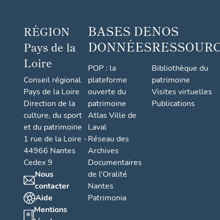
BASES DE
NOS
RÉGION
DONNÉES
RESSOUR
Pays de la
Loire
POP : la
Bibliothèque du
Conseil régional
plateforme
patrimoine
Pays de la Loire
ouverte du
Visites virtuelles
Direction de la
patrimoine
Publications
culture, du sport
Atlas Ville de
et du patrimoine
Laval
1 rue de la Loire -
Réseau des
44966 Nantes
Archives
Cedex 9
Documentaires
Nous
de l'Oralité
contacter
Nantes
Aide
Patrimonia
Mentions