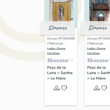
Aperçu
Aperçu
Dossier IM72004485
Dossier IM7200
| Réalisé par
| Réalisé par
Leduc-Gueye
Leduc-Gueye
Christine
Christine
Monument
Monume
aux morts,
aux morts
Pays de la
Pays de la
Loire
>
Sarthe
Loire
>
Sart
église
église
>
Le Mans
>
Le Mans
paroissiale
paroissia
Notre-
Saint-Pav
Dame-du-
Pré du
Mans