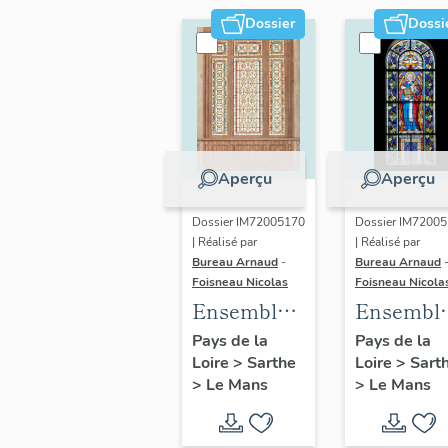
Le Mans
Chappée et
Dossier
Dossi
fils - 102 rue
Gambetta,
Le Mans
Aperçu
Aperçu
Dossier IM72005170
Dossier IM7200
| Réalisé par
| Réalisé par
Bureau Arnaud
-
Bureau Arnaud
Foisneau Nicolas
Foisneau Nicola
Ensemble
Ensembl
de 3
de 6
Pays de la
Pays de la
Loire
>
Sarthe
Loire
>
Sart
verrières
verrières 
>
Le Mans
>
Le Mans
géométriques
Saint
- Maison
Pierre,