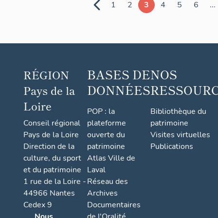
de burea
1
2
3
4
5
6
...
- 37 rue
Chanzy, 
Mans
BASES DE
NOS
RÉGION
DONNÉES
RESSOUR
Pays de la
Loire
POP : la
Bibliothèque du
Conseil régional
plateforme
patrimoine
Pays de la Loire
ouverte du
Visites virtuelles
Direction de la
patrimoine
Publications
culture, du sport
Atlas Ville de
et du patrimoine
Laval
1 rue de la Loire -
Réseau des
44966 Nantes
Archives
Cedex 9
Documentaires
Nous
de l'Oralité