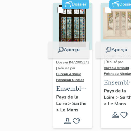
Dossier
Dossi
Aperçu
Aperçu
Dossier IM7200
| Réalisé par
Dossier IM72005171
Bureau Arnaud
| Réalisé par
Foisneau Nicola
Bureau Arnaud
-
Foisneau Nicolas
Ensembl
Ensemble
des
Pays de la
des 9
Pays de la
Loire
>
Sart
verrières
Loire
>
Sarthe
verrières
>
Le Mans
de la
>
Le Mans
du siège
maison
social de la
Térouann
Société