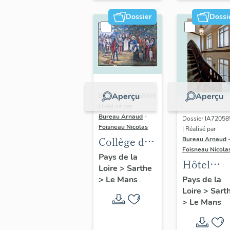
Térouanne,
saint
Le Mans
Julien,
Dossier
Dossi
sainte
Jeanne
d'Arc,
sainte
Thérèse 
Aperçu
Aperçu
Dossier IA72058499
l'Enfant
| Réalisé par
Jésus,
Bureau Arnaud
-
Dossier IA7205
Foisneau Nicolas
armoiries
| Réalisé par
Collège dit
Bureau Arnaud
(baies 1 à
Foisneau Nicola
pension
Pays de la
- Institut
Hôtel
Loire
>
Sarthe
Fouqué
Saint-
Singher,
>
Le Mans
Pays de la
puis
Louis, Le
Loire
>
Sart
puis
institution
Mans
>
Le Mans
établisse
Saint-
administr
Louis,