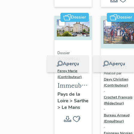
Saint-
Georges-
Dossier
Dossier
du-Plain
Dossier
IA72058914 |
Dossier
Aperçu
Aperçu
Réalisé par
IM72005017 |
Ferey Marie
Réalisé par
(Contributeur)
Davy Christian
Immeubles
(Contributeur)
-
du groupe
Pays de la
Crochet François
Loire
>
Sarthe
des
(Rédacteur)
>
Le Mans
Maillets
-
Bureau Arnaud
(tranche 2
(Enquêteur)
dite
-
Foisneau Nicolas