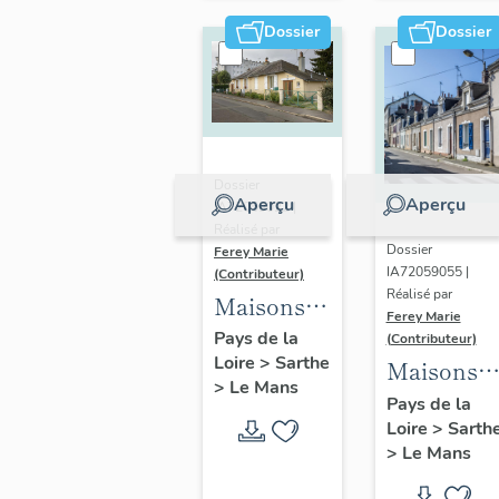
Pavin-des-
Dossier
Dossier
Champs
Dossier
Aperçu
Aperçu
IA72059022 |
Réalisé par
Dossier
Ferey Marie
IA72059055 |
(Contributeur)
Réalisé par
Maisons
Ferey Marie
et
Pays de la
(Contributeur)
Loire
>
Sarthe
immeubles
Maisons
>
Le Mans
du
et
Pays de la
quartier
Loire
>
Sarth
immeuble
>
Le Mans
du Maroc
du
quartier