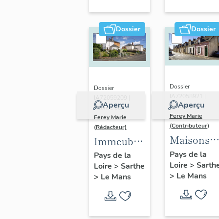
Glonnière
Dossier
Dossier
Dossier
Dossier
IA72058921 |
IA72059209 |
Aperçu
Aperçu
Réalisé par
Réalisé par
Ferey Marie
Ferey Marie
(Contributeur)
(Rédacteur)
Maisons
Immeubles
et
et maisons
Pays de la
Pays de la
Loire
>
Sarth
immeuble
Loire
>
Sarthe
de la cité
>
Le Mans
>
Le Mans
du
des Pins
quartier d
Saint-