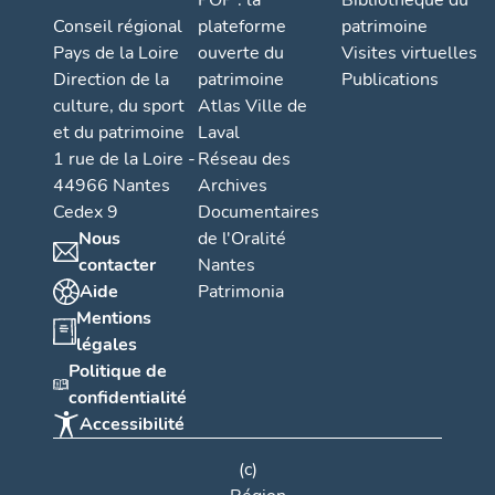
POP : la
Bibliothèque du
Conseil régional
plateforme
patrimoine
Pays de la Loire
ouverte du
Visites virtuelles
Direction de la
patrimoine
Publications
culture, du sport
Atlas Ville de
et du patrimoine
Laval
1 rue de la Loire -
Réseau des
44966 Nantes
Archives
Cedex 9
Documentaires
Nous
de l'Oralité
contacter
Nantes
Aide
Patrimonia
Mentions
légales
Politique de
confidentialité
Accessibilité
(c)