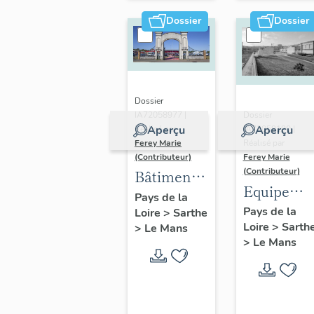
des
quartier
Dossier
Dossier
Sablons
Sainte-
Croix
Dossier
IA72058977 |
Dossier
Aperçu
Aperçu
Réalisé par
IA72059190 |
Ferey Marie
Réalisé par
(Contributeur)
Ferey Marie
(Contributeur)
Bâtiments
Equipeme
industriels
Pays de la
scolaires,
Pays de la
Loire
>
Sarthe
du
Loire
>
Sarth
sociaux,
>
Le Mans
quartier
>
Le Mans
religieux
Saint-
du
Georges-
quartier
du-Plain
Ronceray-