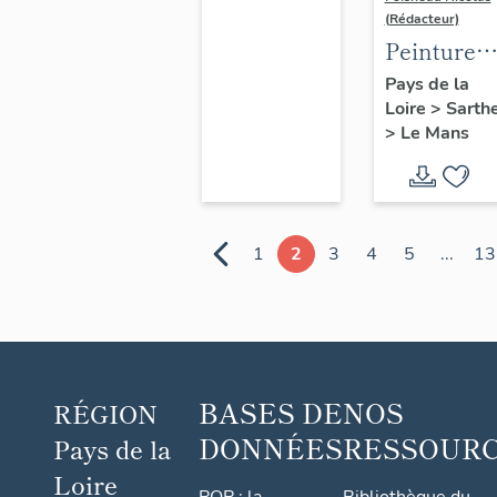
Montaigne)
(Rédacteur)
Peintures
monument
Pays de la
Loire
>
Sarth
de la
>
Le Mans
chapelle
du collège
Saint-
Louis au
1
2
3
4
5
...
13
Mans : vie
de Saint-
Louis
BASES DE
NOS
RÉGION
DONNÉES
RESSOUR
Pays de la
Loire