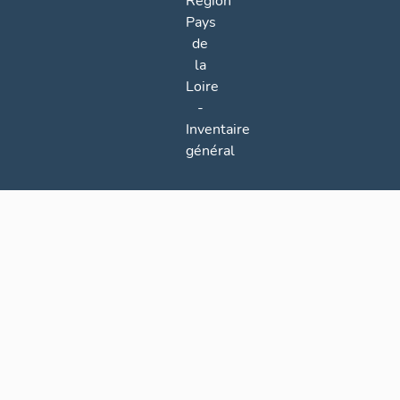
Région
Pays
de
la
Loire
-
Inventaire
général