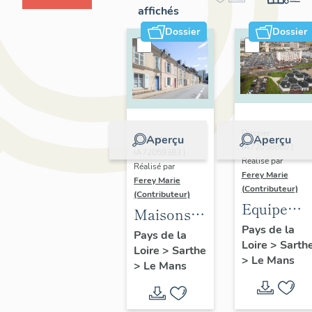
affichés
Dossier
Dossier
Dossier
Aperçu
Aperçu
Dossier
IA72058880 |
IA72059383 |
Réalisé par
Réalisé par
Ferey Marie
Ferey Marie
(Contributeur)
(Contributeur)
Equipeme
Maisons
scolaires,
Pays de la
et
Pays de la
Loire
>
Sarth
de loisirs,
Loire
>
Sarthe
immeubles
>
Le Mans
administra
>
Le Mans
à
commerci
logements
et cultuels
du