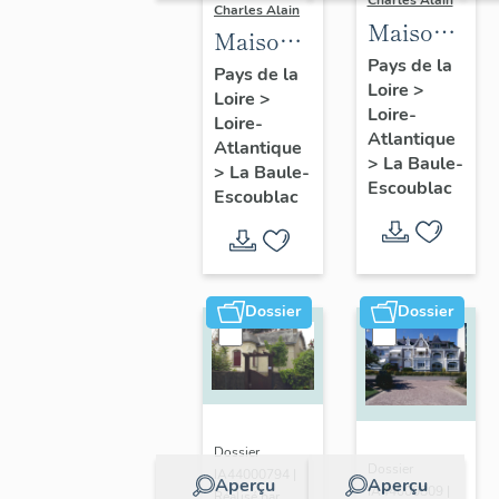
Charles Alain
Charles Alain
Maison
Maison
dite villa
Pays de la
dite villa
Pays de la
Loire
>
balnéaire
Loire
>
balnéaire
Loire-
Sigurd,
Loire-
Manégor,
Atlantique
Atlantique
35
1 avenue
>
La Baule-
>
La Baule-
avenue
Escoublac
du Parc
Escoublac
Pierre-
Loti
Dossier
Dossier
Dossier
Dossier
IA44000794 |
Aperçu
Aperçu
IA44000809 |
Réalisé par