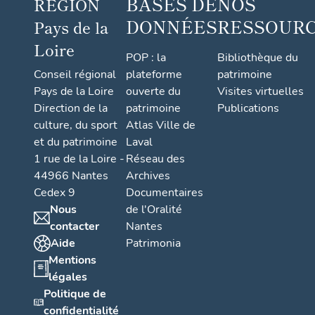
BASES DE
NOS
RÉGION
DONNÉES
RESSOUR
Pays de la
Loire
POP : la
Bibliothèque du
Conseil régional
plateforme
patrimoine
Pays de la Loire
ouverte du
Visites virtuelles
Direction de la
patrimoine
Publications
culture, du sport
Atlas Ville de
et du patrimoine
Laval
1 rue de la Loire -
Réseau des
44966 Nantes
Archives
Cedex 9
Documentaires
Nous
de l'Oralité
contacter
Nantes
Aide
Patrimonia
Mentions
légales
Politique de
confidentialité