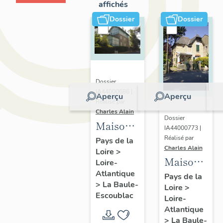
affichés
Dossier
Dossier
Dossier
IA44000686 |
Aperçu
Aperçu
Réalisé par
Charles Alain
Dossier
Maison
IA44000773 |
dite villa
Réalisé par
Pays de la
Charles Alain
Loire
>
balnéaire
Maison
Loire-
La
Atlantique
dite villa
Pays de la
Ronceray,
>
La Baule-
Loire
>
balnéaire
puis
Escoublac
Loire-
Djali, 19
Goët,
Atlantique
avenue
>
La Baule-