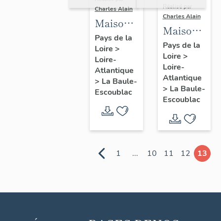
Réalisé par
Charles Alain
Charles Alain
Maison
Maisons
dite villa
Pays de la
jumelles
Pays de la
Loire
>
balnéaire
Loire
>
dites
Loire-
Phébé,
Loire-
villas
Atlantique
11 allée
Atlantique
>
La Baule-
balnéaires
>
La Baule-
des
Escoublac
Castel
Escoublac
Genêts
Briand
et
Castella
Mare, 10,
1
...
10
11
12
13
11
esplanade
Lucien-
Barrière