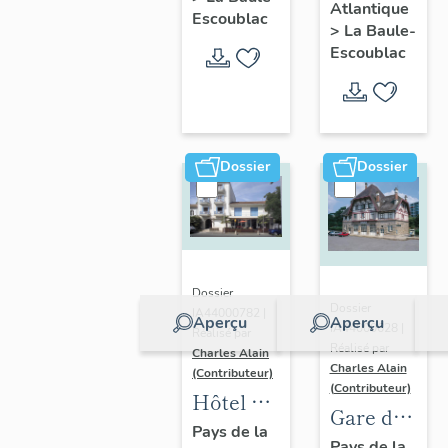
Atlantique
Mare
Escoublac
5
>
La Baule-
actuellement
esplanade
Escoublac
immeuble
Lucien-
à
Barrière
logements,
24
Dossier
Dossier
avenue
des
Peupliers
Dossier
Dossier
IA44000782 |
Aperçu
Aperçu
IA44000628 |
Réalisé par
Réalisé par
Charles Alain
Charles Alain
(Contributeur)
(Contributeur)
Hôtel de
Gare de
voyageurs
Pays de la
voyageurs
Pays de la