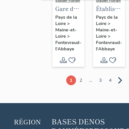
Stalder Florian
Stalder Florian
Gare de
Établissem
Fontevraud,
de danse
Pays de la
Pays de la
Loire
>
Loire
>
actuellement
et salle
Maine-et-
Maine-et-
maison
de
Loire
>
Loire
>
dite
spectacle
Fontevraud-
Fontevraud-
"Mary
(désaffectée
l'Abbaye
l'Abbaye
Jan", 5
66
avenue
avenue
des
Rochechoua
Roches,
Fontevraud
1
2
...
3
4
Fontevraud-
l'Abbaye
l'Abbaye
BASES DE
NOS
RÉGION