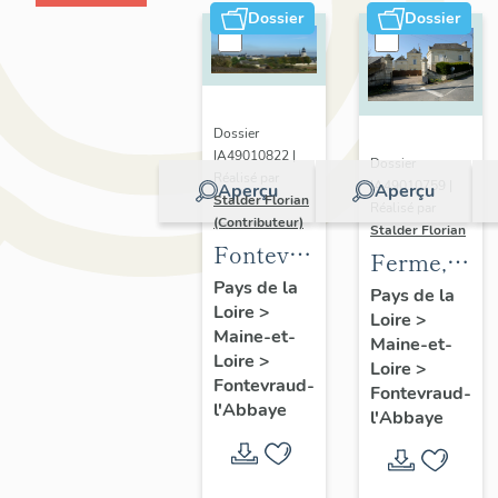
Dossier
Dossier
Dossier
IA49010822 |
Dossier
Réalisé par
IA49010759 |
Aperçu
Aperçu
Stalder Florian
Réalisé par
(Contributeur)
Stalder Florian
Fontevraud-
Ferme,
l'Abbaye :
Pays de la
actuellemen
Pays de la
Loire
>
présentation
Loire
>
maisons,
Maine-et-
de la
Maine-et-
1 rue des
Loire
>
Loire
>
commune
Coteaux,
Fontevraud-
Fontevraud-
l'Abbaye
30 rue de
l'Abbaye
la
Socraie,