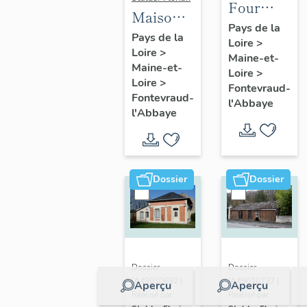
Four
Maison
banal de
Pays de la
de la
Pays de la
Loire
>
l'Ânerie,
Loire
>
Secrétainerie,
Maine-et-
puis
Maine-et-
ou
Loire
>
ferme du
Loire
>
Fontevraud-
Segrétainerie,
Fontevraud-
Bas-
l'Abbaye
31 rue
l'Abbaye
Courty,
Saint-
actuellemen
Jean-de-
Le
l'Habit,
Courty,
Dossier
Dossier
Fontevraud-
17 rue de
l'Abbaye
l'
Hermitage,
Fontevraud
Dossier
Dossier
l'Abbaye
IA49010692 |
IA49010727 |
Aperçu
Aperçu
Réalisé par
Réalisé par