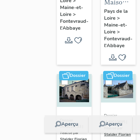
Maison,
Loire
>
des
Maine-et-
56
Perdrielles,
Pays de la
Loire
>
Loire
>
avenue
Fontevraud-
Fontevraud-
Maine-et-
Rochechoua
l'Abbaye
l'Abbaye
Loire
>
Fontevraud
Fontevraud-
l'Abbaye
l'Abbaye
Dossier
Dossier
Dossier
Dossier
IA49010695 |
Aperçu
Aperçu
IA49010783 |
Réalisé par
Réalisé par
Stalder Florian
Stalder Florian