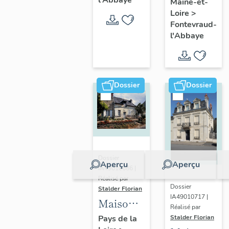
l'Abbaye
Maine-et-
Perdrielles,
Fontevraud-
Loire
>
Fontevraud
Fontevraud-
l'Abbaye
l'Abbaye
l'Abbaye
Dossier
Dossier
Dossier
Aperçu
Aperçu
IA49010686 |
Réalisé par
Dossier
Stalder Florian
IA49010717 |
Maison,
Réalisé par
126 rue
Stalder Florian
Pays de la