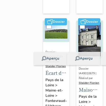
Fontevraud
l'Abbaye
Dossier
Dossier
Dossier
IA49010719 |
Aperçu
Aperçu
Réalisé par
Stalder Florian
Dossier
Écart de
IA49010679 |
la Haute-
Réalisé par
Pays de la
Stalder Florian
Loire
>
Ânerie
Maison,
Maine-et-
ou de la
127 rue
Loire
>
Pays de la
Haute-
Fontevraud-
Loire
>
des
Rue,