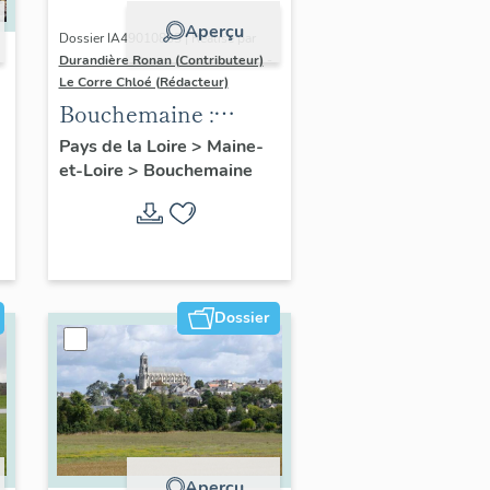
Aperçu
Dossier IA49010833 | Réalisé par
Durandière Ronan (Contributeur)
-
Le Corre Chloé (Rédacteur)
Bouchemaine :
présentation de la
Pays de la Loire
>
Maine-
et-Loire
>
Bouchemaine
commune
Dossier
Aperçu