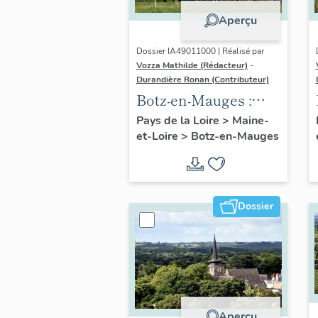
Aperçu
Dossier IA49011000 | Réalisé par
Vozza Mathilde (Rédacteur)
-
Durandière Ronan (Contributeur)
Botz-en-Mauges :
présentation de la
Pays de la Loire
>
Maine-
et-Loire
>
Botz-en-Mauges
commune
Dossier
Aperçu