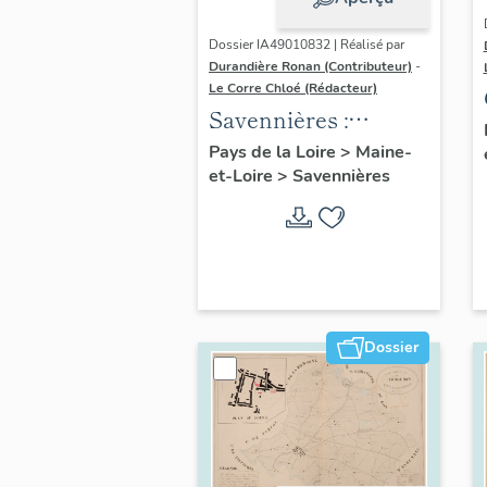
Dossier IA49010832 | Réalisé par
Durandière Ronan (Contributeur)
-
Le Corre Chloé (Rédacteur)
Savennières :
présentation de la
Pays de la Loire
>
Maine-
et-Loire
>
Savennières
commune
Dossier