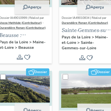
Aperçu
Aperçu
Dossier IA49010999 | Réalisé par
Dossier IA49010834 | Réalisé par
Vozza Mathilde (Contributeur)
-
Durandière Ronan (Contributeur)
Durandière Ronan (Contributeur)
Sainte-Gemmes-sur-
Beausse :
Loire : présentation
Pays de la Loire
>
Maine-
présentation de la
Pays de la Loire
>
Maine-
et-Loire
>
Sainte-
de la commune
et-Loire
>
Beausse
commune
Gemmes-sur-Loire
Dossier
Dossier
Aperçu
Aperçu