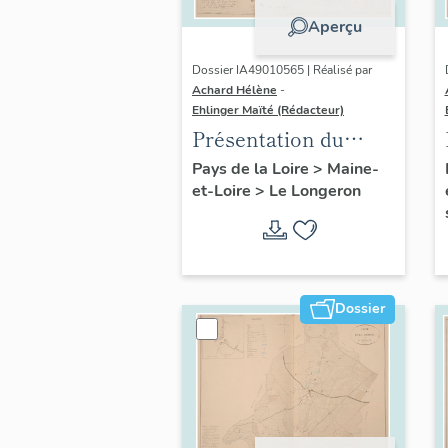
Aperçu
Dossier IA49010565 | Réalisé par
Achard Hélène
-
Ehlinger Maïté (Rédacteur)
Présentation du
patrimoine
Pays de la Loire
>
Maine-
et-Loire
>
Le Longeron
industriel de la
commune du
Longeron
Dossier