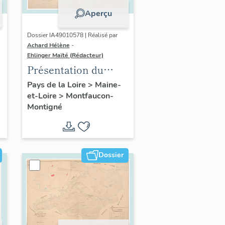
Aperçu
Dossier IA49010578 | Réalisé par
Achard Hélène
-
Ehlinger Maïté (Rédacteur)
Présentation du
patrimoine
Pays de la Loire
>
Maine-
et-Loire
>
Montfaucon-
industriel de la
Montigné
commune de
Montfaucon-
Montigné
Dossier