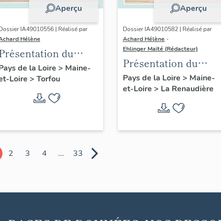
Aperçu
Aperçu
Dossier IA49010556 | Réalisé par
Dossier IA49010582 | Réalisé par
Achard Hélène
Achard Hélène
-
Ehlinger Maïté (Rédacteur)
Présentation du
Présentation du
patrimoine
Pays de la Loire
>
Maine-
patrimoine
Pays de la Loire
>
Maine-
et-Loire
>
Torfou
industriel de la
et-Loire
>
La Renaudière
industriel de la
commune de Torfou
commune de La
Renaudière
2
3
4
...
33