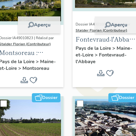
Aperçu
Aperçu
Dossier IA49010822 | Réalisé par
Stalder Florian (Contributeur)
Fontevraud-l'Abbaye
Dossier IA49010823 | Réalisé par
Stalder Florian (Contributeur)
: présentation de la
Pays de la Loire
>
Maine-
Montsoreau :
et-Loire
>
Fontevraud-
commune
présentation de la
l'Abbaye
Pays de la Loire
>
Maine-
et-Loire
>
Montsoreau
commune
Dossier
Dossier