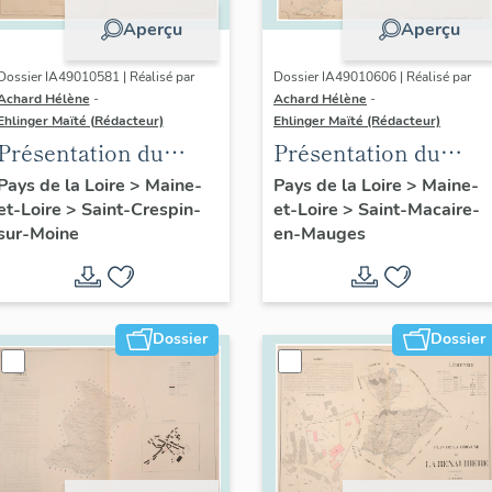
Aperçu
Aperçu
Dossier IA49010581 | Réalisé par
Dossier IA49010606 | Réalisé par
Achard Hélène
-
Achard Hélène
-
Ehlinger Maïté (Rédacteur)
Ehlinger Maïté (Rédacteur)
Présentation du
Présentation du
patrimoine
patrimoine
Pays de la Loire
>
Maine-
Pays de la Loire
>
Maine-
et-Loire
>
Saint-Crespin-
et-Loire
>
Saint-Macaire-
industriel de la
industriel de la
sur-Moine
en-Mauges
commune de Saint-
commune de Saint-
Crespin-sur-Moine
Macaire-en-Mauges
Dossier
Dossier