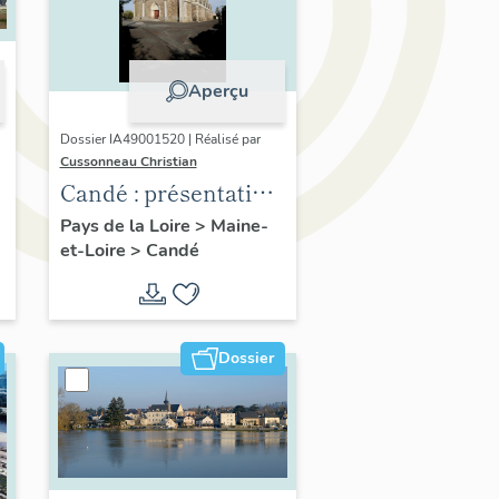
Aperçu
Dossier IA49001520 | Réalisé par
Cussonneau Christian
Candé : présentation
de la commune
Pays de la Loire
>
Maine-
et-Loire
>
Candé
Dossier