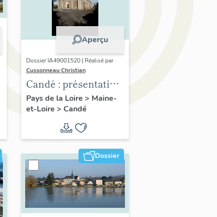
Aperçu
Dossier IA49001520 | Réalisé par
Cussonneau Christian
Candé : présentation
de la commune
Pays de la Loire
>
Maine-
et-Loire
>
Candé
Dossier