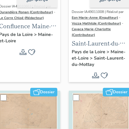
Dossier IA49010663 | Réalisé par
Dossier IA49011008 | Réalisé par
Durandière Ronan (Contributeur)
-
Eon Marie-Anne (Enquêteur)
-
Le Corre Chloé (Rédacteur)
Vozza Mathilde (Contributeur)
-
Confluence Maine-
Cavaca Marie-Charlotte
Loire : présentation
Pays de la Loire
>
Maine-
(Contributeur)
et-Loire
de l'aire d'étude
Saint-Laurent-du-
Mottay :
Pays de la Loire
>
Maine-
et-Loire
>
Saint-Laurent-
présentation de la
du-Mottay
commune
Dossier
Dossier