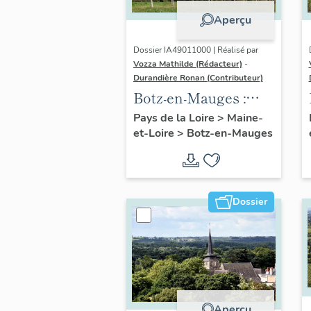
Aperçu
Dossier IA49011000 | Réalisé par
Vozza Mathilde (Rédacteur)
-
Durandière Ronan (Contributeur)
Botz-en-Mauges :
présentation de la
Pays de la Loire
>
Maine-
et-Loire
>
Botz-en-Mauges
commune
Dossier
Aperçu