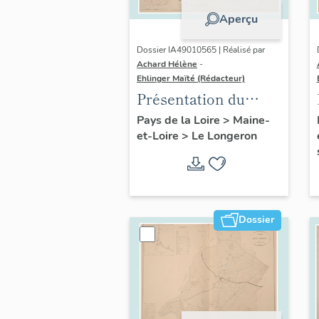
Aperçu
Dossier IA49010565 | Réalisé par
Achard Hélène
-
Ehlinger Maïté (Rédacteur)
Présentation du
patrimoine
Pays de la Loire
>
Maine-
et-Loire
>
Le Longeron
industriel de la
commune du
Longeron
Dossier