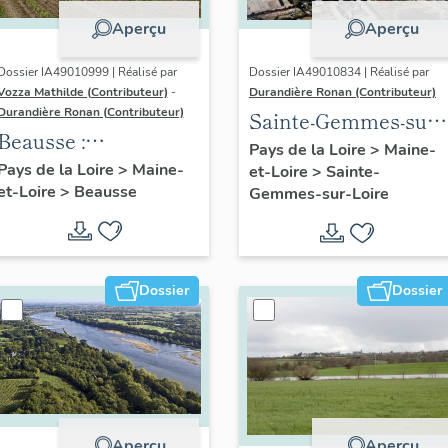
Aperçu
Aperçu
Dossier IA49010999 | Réalisé par
Dossier IA49010834 | Réalisé par
Vozza Mathilde (Contributeur)
-
Durandière Ronan (Contributeur)
Durandière Ronan (Contributeur)
Sainte-Gemmes-sur-
Beausse :
Loire : présentation
Pays de la Loire
>
Maine-
présentation de la
Pays de la Loire
>
Maine-
et-Loire
>
Sainte-
de la commune
et-Loire
>
Beausse
commune
Gemmes-sur-Loire
Dossier
Dossier
Aperçu
Aperçu