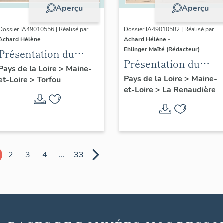
Aperçu
Aperçu
Dossier IA49010556 | Réalisé par
Dossier IA49010582 | Réalisé par
Achard Hélène
Achard Hélène
-
Ehlinger Maïté (Rédacteur)
Présentation du
Présentation du
patrimoine
Pays de la Loire
>
Maine-
patrimoine
Pays de la Loire
>
Maine-
et-Loire
>
Torfou
industriel de la
et-Loire
>
La Renaudière
industriel de la
commune de Torfou
commune de La
Renaudière
2
3
4
...
33