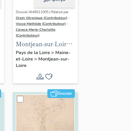
Dossier IA49011005 | Réalisé par
Orain Véronique (Contributeur)
-
Vozza Mathilde (Contributeur)
-
Cavaca Marie-Charlotte
(Contributeur)
Montjean-sur-Loire :
présentation de la
Pays de la Loire
>
Maine-
et-Loire
>
Montjean-sur-
commune
Loire
Dossier