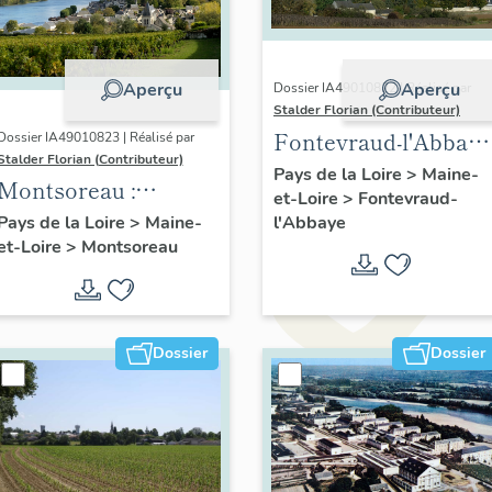
Aperçu
Aperçu
Dossier IA49010822 | Réalisé par
Stalder Florian (Contributeur)
Fontevraud-l'Abbaye
Dossier IA49010823 | Réalisé par
Stalder Florian (Contributeur)
: présentation de la
Pays de la Loire
>
Maine-
Montsoreau :
et-Loire
>
Fontevraud-
commune
présentation de la
l'Abbaye
Pays de la Loire
>
Maine-
et-Loire
>
Montsoreau
commune
Dossier
Dossier