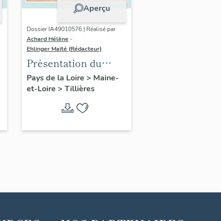
Aperçu
Dossier IA49010576 | Réalisé par
Achard Hélène
-
Ehlinger Maïté (Rédacteur)
Présentation du
patrimoine
Pays de la Loire
>
Maine-
et-Loire
>
Tillières
industriel de la
commune de
Tillières