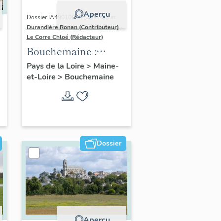
Aperçu
Dossier IA49010833 | Réalisé par
Durandière Ronan (Contributeur)
-
Le Corre Chloé (Rédacteur)
Bouchemaine :
présentation de la
Pays de la Loire
>
Maine-
et-Loire
>
Bouchemaine
commune
Dossier
Aperçu