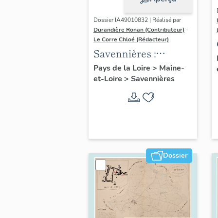
Dossier IA49010832 | Réalisé par
Durandière Ronan (Contributeur)
-
Le Corre Chloé (Rédacteur)
Savennières :
présentation de la
Pays de la Loire
>
Maine-
et-Loire
>
Savennières
commune
Dossier