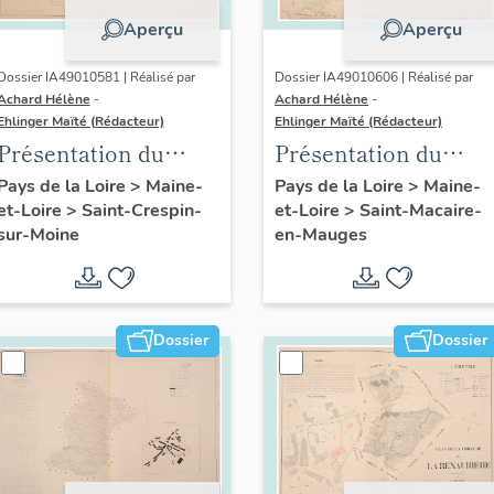
Aperçu
Aperçu
Dossier IA49010581 | Réalisé par
Dossier IA49010606 | Réalisé par
Achard Hélène
-
Achard Hélène
-
Ehlinger Maïté (Rédacteur)
Ehlinger Maïté (Rédacteur)
Présentation du
Présentation du
patrimoine
patrimoine
Pays de la Loire
>
Maine-
Pays de la Loire
>
Maine-
et-Loire
>
Saint-Crespin-
et-Loire
>
Saint-Macaire-
industriel de la
industriel de la
sur-Moine
en-Mauges
commune de Saint-
commune de Saint-
Crespin-sur-Moine
Macaire-en-Mauges
Dossier
Dossier