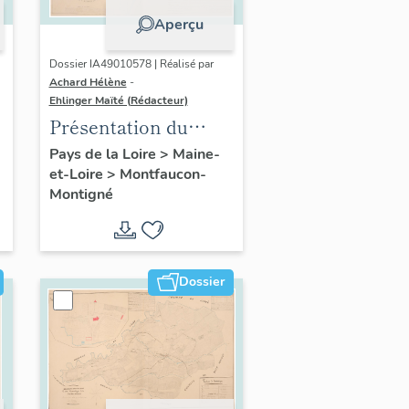
Aperçu
Dossier IA49010578 | Réalisé par
Achard Hélène
-
Ehlinger Maïté (Rédacteur)
Présentation du
patrimoine
Pays de la Loire
>
Maine-
et-Loire
>
Montfaucon-
industriel de la
Montigné
commune de
Montfaucon-
Montigné
Dossier