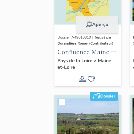
Aperçu
Dossier IA49010810 | Réalisé par
Durandière Ronan (Contributeur)
Confluence Maine-
Loire : présentation
Pays de la Loire
>
Maine-
et-Loire
de l'opération
thématique
Dossier