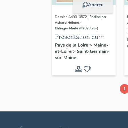
Aperçu
Dossier IA49010572 | Réalisé par
Achard Hélène
-
Ehlinger Maïté (Rédacteur)
Présentation du
patrimoine
Pays de la Loire
>
Maine-
et-Loire
>
Saint-Germain-
industriel de la
sur-Moine
commune de Saint-
Germain-sur-Moine
1