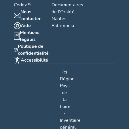
Cedex 9
Documentaires
Nous
de l'Oralité
contacter
Nantes
Aide
Patrimonia
Mentions
légales
Politique de
confidentialité
Accessibilité
(c)
Région
Pays
de
la
Loire
-
Inventaire
général