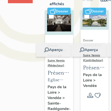
affichés
Dossier
Dossier
Dossier
IA85001873 |
Dossier
Aperçu
Aperçu
Réalisé par
IM85000676 |
Suire Yannis
Réalisé par
(Contributeur)
Suire Yannis
(Rédacteur)
Présentatio
Présentation
du
Pays de la
des
Eglise
Loire
>
territoire
objets
Vendée
paroissiale
Pays de la
de la
Loire
>
mobiliers
Sainte
Vallée de
Vendée
>
de
Radegonde
la Sèvre
Sainte-
l'église
de Sainte-
Niortaise
Radégonde-