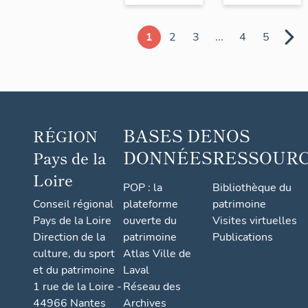
1
2
3
...
4
5
BASES DE
NOS
RÉGION
DONNÉES
RESSOUR
Pays de la
Loire
POP : la
Bibliothèque du
Conseil régional
plateforme
patrimoine
Pays de la Loire
ouverte du
Visites virtuelles
Direction de la
patrimoine
Publications
culture, du sport
Atlas Ville de
et du patrimoine
Laval
1 rue de la Loire -
Réseau des
44966 Nantes
Archives