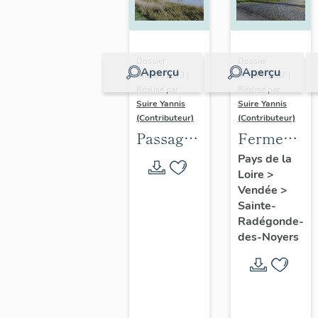
Dossier
Dossier
Aperçu
Aperçu
IA85001933 |
IA85001987 |
Réalisé par
Réalisé par
Suire Yannis
Suire Yannis
(Contributeur)
(Contributeur)
Passage
Ferme
par bac
dite la
Pays de la
Loire
>
puis pont
Prée
Vendée
>
mobile
Mizotière
Sainte-
du Brault
Radégonde-
des-Noyers