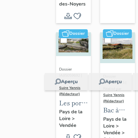
de
Radégonde-
des-Noyers
dans le
Sainte-
des-Noyers
Marais
Radégonde-
poitevin
des-
Dossier
Dossier
Noyers
Dossier
IA85059692 |
Dossier
Aperçu
Aperçu
Réalisé par
IM85000675 |
Suire Yannis
Réalisé par
(Rédacteur)
Suire Yannis
Les ports
(Rédacteur)
Bac à
dans la
Pays de la
râteau
Loire
>
vallée de
Pays de la
Vendée
Loire
>
la Sèvre
Vendée
>
Niortaise,