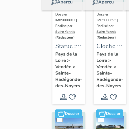
Aperçu
Aperçu
Dossier
Dossier
IM85000683 |
IM85000695 |
Réalisé par
Réalisé par
Suire Yannis
Suire Yannis
(Rédacteur)
(Rédacteur)
Statue :
Cloche 3
Notre
dite
Pays de la
Pays de la
Loire
>
Loire
>
Dame de
Marie
Vendée
>
Vendée
>
Puits
Rose
Sainte-
Sainte-
Doux
Jeanne
Radégonde-
Radégonde-
des-Noyers
des-Noyers
Dossier
Dossier