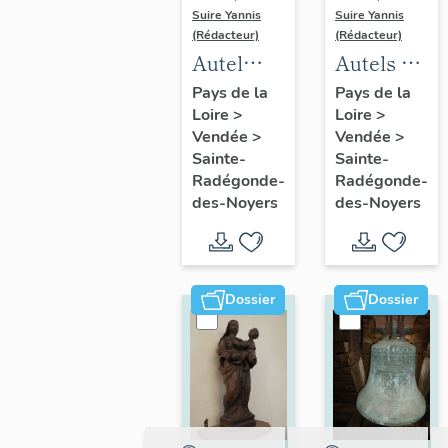
Suire Yannis
Suire Yannis
(Rédacteur)
(Rédacteur)
Autel
Autels et
(maître
tabernacles
Pays de la
Pays de la
Loire
>
Loire
>
autel),
(2) à la
Vendée
>
Vendée
>
tabernacle,
Vierge et
Sainte-
Sainte-
statues
à saint
Radégonde-
Radégonde-
de la
Joseph
des-Noyers
des-Noyers
Vierge à
l'Enfant
et
Dossier
Dossier
d'anges