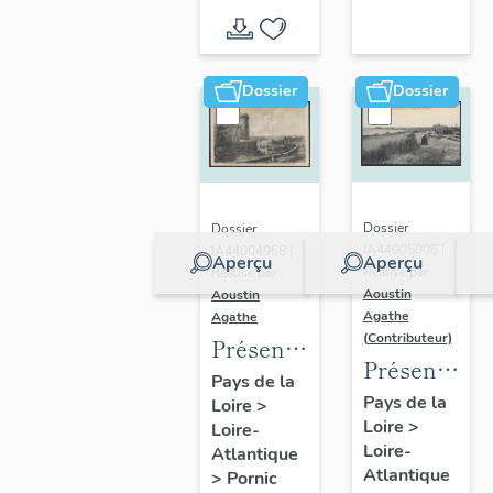
d'inventaire
d'étude
Dossier
Dossier
Dossier
Dossier
IA44005005 |
IA44004958 |
Aperçu
Aperçu
Réalisé par
Réalisé par
Aoustin
Aoustin
Agathe
Agathe
(Contributeur)
Présentation
Présentatio
de la
Pays de la
de la
Pays de la
Loire
>
commune
Loire
>
commune
Loire-
de
Loire-
Atlantique
des
Pornic
Atlantique
>
Pornic
Moutiers-