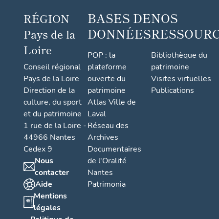
BASES DE
NOS
RÉGION
DONNÉES
RESSOUR
Pays de la
Loire
POP : la
Bibliothèque du
Conseil régional
plateforme
patrimoine
Pays de la Loire
ouverte du
Visites virtuelles
Direction de la
patrimoine
Publications
culture, du sport
Atlas Ville de
et du patrimoine
Laval
1 rue de la Loire -
Réseau des
44966 Nantes
Archives
Cedex 9
Documentaires
Nous
de l'Oralité
contacter
Nantes
Aide
Patrimonia
Mentions
légales