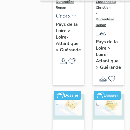
Durandière
Cussonneau
Ronan
Christian
-
Croix
Durandière
monumentales,
Pays de la
Ronan
Loire
>
croix de
Les
Loire-
chemin,
moulins
Pays de la
Atlantique
calvaires
Loire
>
de
>
Guérande
Loire-
et
Guérande
Atlantique
oratoires
>
Guérande
de
Guérande
Dossier
Dossier