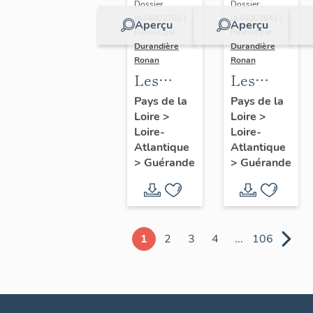
Dossier
Dossier
IA44003761 |
IA44003641 |
Aperçu
Aperçu
Réalisé par
Réalisé par
Durandière
Durandière
Ronan
Ronan
Les
Les
châteaux
blockhaus
Pays de la
Pays de la
Loire
>
Loire
>
et
de
Loire-
Loire-
manoirs
Guérande
Atlantique
Atlantique
de
>
Guérande
>
Guérande
Guérande
1
2
3
4
...
106