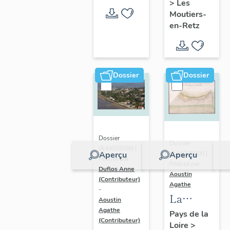
>
Les
en-Retz
Moutiers-
en-Retz
Dossier
Dossier
Dossier
Dossier
IA44005098 |
IA44005000 |
Aperçu
Aperçu
Réalisé par
Réalisé par
Duflos Anne
Aoustin
(Contributeur)
Agathe
-
La
Aoustin
Bernerie-
Agathe
Pays de la
(Contributeur)
Loire
>
en-Retz :