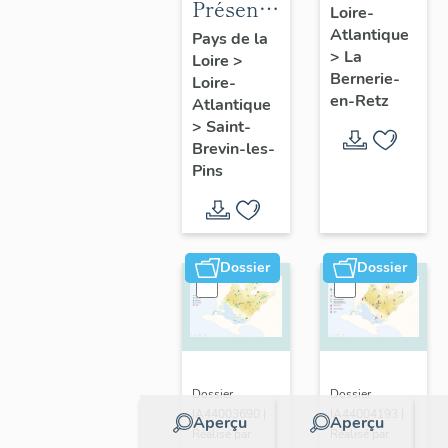
Présentation
Loire-
présentatio
de la
Atlantique
Pays de la
de la
>
La
Loire
>
commune
commune
Bernerie-
Loire-
de Saint-
en-Retz
Atlantique
Brevin-
>
Saint-
les-Pins
Brevin-les-
Pins
Dossier
Dossier
Dossier
Dossier
IA44003690 |
IA44004193 |
Aperçu
Aperçu
Réalisé par
Réalisé par