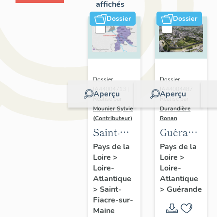
affichés
Dossier
Dossier
Dossier
Dossier
IA44004713 |
IA44004487 |
Aperçu
Aperçu
Réalisé par
Réalisé par
Mounier Sylvie
Durandière
(Contributeur)
Ronan
Saint-
Guérande
Fiacre-
:
Pays de la
Pays de la
Loire
>
Loire
>
sur-
présentatio
Loire-
Loire-
Maine :
de la
Atlantique
Atlantique
présentation
commune
>
Saint-
>
Guérande
de
et de
Fiacre-sur-
Maine
l'opération
l'aire