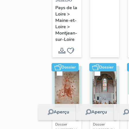
sur-
et
Pays de la
Loire
Loire
>
fermes
Maine-et-
de la
Loire
>
commune
Montjean-
de
sur-Loire
Montjean-
sur-
Loire
Dossier
Dossier
Aperçu
Aperçu
Dossier
Dossier