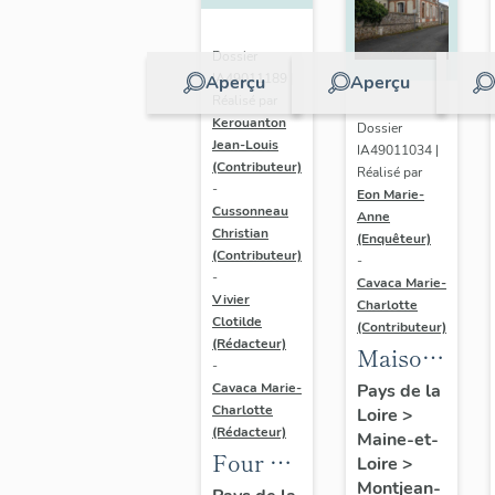
Dossier
IA49011189 |
Aperçu
Aperçu
Réalisé par
Kerouanton
Dossier
Jean-Louis
IA49011034 |
(Contributeur)
Réalisé par
-
Eon Marie-
Cussonneau
Anne
Christian
(Enquêteur)
(Contributeur)
-
-
Cavaca Marie-
Vivier
Charlotte
Clotilde
(Contributeur)
(Rédacteur)
Maison
-
dite la
Cavaca Marie-
Pays de la
Charlotte
Loire
>
Perrière
(Rédacteur)
Maine-et-
Four à
Loire
>
Montjean-
chaux,