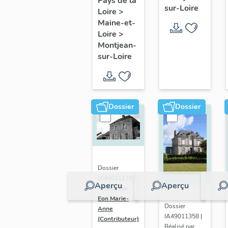
Pays de la
sur-Loire
Loire
>
Maison
Maine-et-
Blanche
Loire
>
Montjean-
sur-Loire
Dossier
Dossier
Dossier
IA49011179 |
Aperçu
Aperçu
Réalisé par
Eon Marie-
Dossier
Anne
IA49011358 |
(Contributeur)
Réalisé par