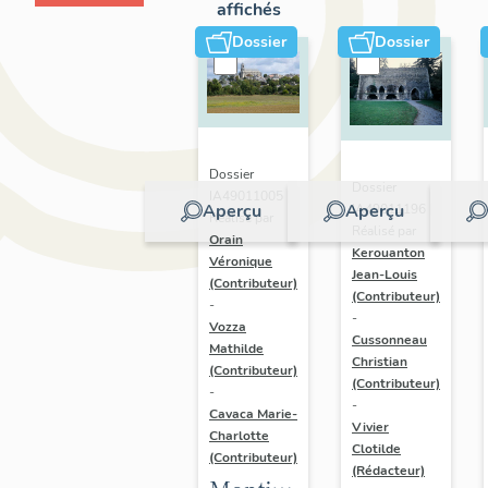
affichés
Dossier
Dossier
Dossier
Dossier
IA49011005 |
Aperçu
Aperçu
IA49011196 |
Réalisé par
Réalisé par
Orain
Kerouanton
Véronique
Jean-Louis
(Contributeur)
(Contributeur)
-
-
Vozza
Cussonneau
Mathilde
Christian
(Contributeur)
(Contributeur)
-
-
Cavaca Marie-
Vivier
Charlotte
Clotilde
(Contributeur)
(Rédacteur)