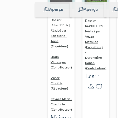
Aperçu
Aperçu
Dossier
Dossier
IA49011187 |
IA49011365 |
Réalisé par
Réalisé par
Eon Marie-
Vozza
Anne
Mathilde
(Enquêteur)
(Enquêteur)
-
-
Orain
Durandière
Véronique
Ronan
(Contributeur)
(Contributeur)
-
Les
Vivier
croix
Clotilde
(Rédacteur)
monumental
-
de l'aire
Cavaca Marie-
d'étude
Charlotte
(Contributeur)
Mauges-
Maisons