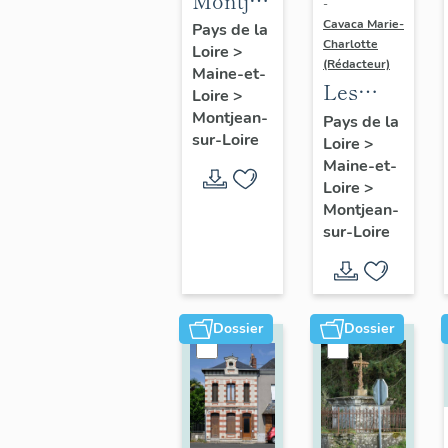
Montjean-
-
sur-
Cavaca Marie-
Pays de la
Charlotte
Loire
>
Loire :
(Rédacteur)
Maine-et-
présentation
Les
Loire
>
de la
fours à
Montjean-
Pays de la
commune
sur-Loire
Loire
>
chaux
Maine-et-
de
Loire
>
Montjean-
Montjean-
sur-
sur-Loire
Loire
Dossier
Dossier