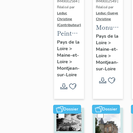
IM49002584 |
IM49002549 |
Réalisé par
Réalisé par
Leduc
Leduc-Gueye
Christine
Christine
(Contributeur)
Monument
Peinture
aux
Pays de la
monumentale
Pays de la
Loire
>
morts,
Loire
>
: Christ
Maine-et-
église
Maine-et-
Loire
>
Juge
paroissiale
Loire
>
Montjean-
Saint-
Montjean-
sur-Loire
sur-Loire
Symphorien
de
Montjean-
sur-
Loire
Dossier
Dossier