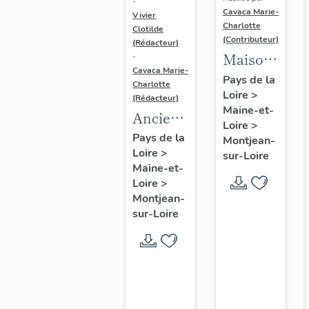
-
Cavaca Marie-
Vivier
Charlotte
Clotilde
(Contributeur)
(Rédacteur)
Maison,
-
Cavaca Marie-
dite le
Pays de la
Charlotte
Loire
>
Grand
(Rédacteur)
Maine-et-
Clos
Ancienne
Loire
>
ferme
Pays de la
Montjean-
Loire
>
du Petit
sur-Loire
Maine-et-
Marais
Loire
>
Montjean-
sur-Loire