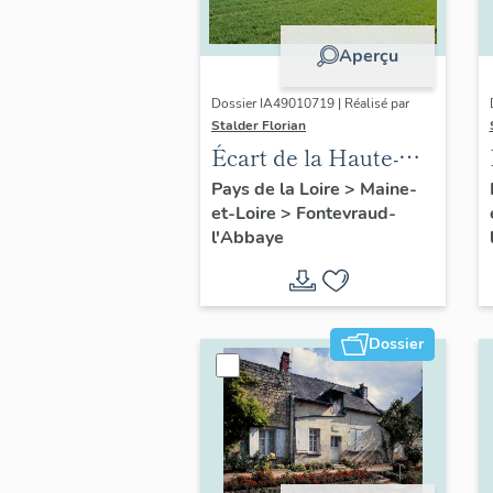
Aperçu
Dossier IA49010719 | Réalisé par
Stalder Florian
Écart de la Haute-
Ânerie ou de la
Pays de la Loire
>
Maine-
et-Loire
>
Fontevraud-
Haute-Rue,
l'Abbaye
Fontevraud-l'Abbaye
Dossier