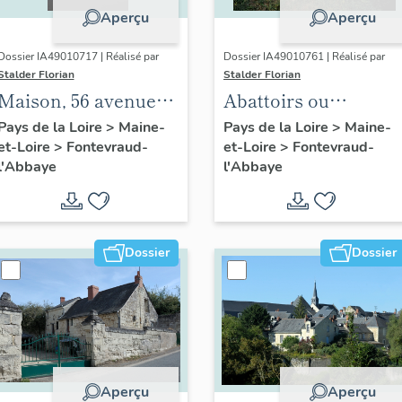
Aperçu
Aperçu
Dossier IA49010717 | Réalisé par
Dossier IA49010761 | Réalisé par
Stalder Florian
Stalder Florian
Maison, 56 avenue
Abattoirs ou
Rochechouart,
Boucherie de
Pays de la Loire
>
Maine-
Pays de la Loire
>
Maine-
et-Loire
>
Fontevraud-
et-Loire
>
Fontevraud-
Fontevraud-l'Abbaye
l'abbaye de
l'Abbaye
l'Abbaye
Fontevraud,
actuellement
maison, 24, rue
Saint-Mainbœuf,
Dossier
Dossier
Fontevraud-l'Abbaye
Aperçu
Aperçu