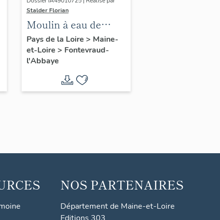
Dossier IA49010725 | Réalisé par
Stalder Florian
Moulin à eau de
Mestré, actuellement
Pays de la Loire
>
Maine-
et-Loire
>
Fontevraud-
maison, Fontevraud-
l'Abbaye
l'Abbaye
URCES
NOS PARTENAIRES
imoine
Département de Maine-et-Loire
Editions 303