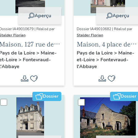
Aperçu
Aperçu
Dossier IA49010679 | Réalisé par
Dossier IA49010682 | Réalisé par
Stalder Florian
Stalder Florian
Maison, 127 rue des
Maison, 4 place des
Perdrielles,
Plantagenêts,
Pays de la Loire
>
Maine-
Pays de la Loire
>
Maine-
et-Loire
>
Fontevraud-
et-Loire
>
Fontevraud-
Fontevraud-l'Abbaye
Fontevraud-l'Abbaye
l'Abbaye
l'Abbaye
Dossier
Dossier