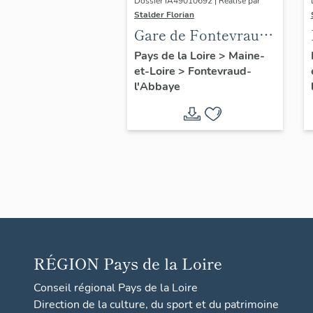
Dossier IA49010692 | Réalisé par
Stalder Florian
Gare de Fontevraud,
actuellement maison
Pays de la Loire
>
Maine-
et-Loire
>
Fontevraud-
dite "Mary Jan", 5
l'Abbaye
avenue des Roches,
Fontevraud-l'Abbaye
RÉGION
Pays de la Loire
Conseil régional Pays de la Loire
Direction de la culture, du sport et du patrimoine