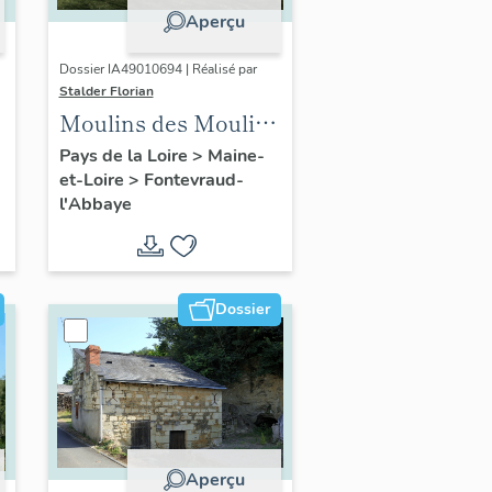
Aperçu
Dossier IA49010694 | Réalisé par
Stalder Florian
Moulins des Moulins
à vent, actuellement
Pays de la Loire
>
Maine-
et-Loire
>
Fontevraud-
maison, 10 chemin
l'Abbaye
des Moulins,
Fontevraud-l'Abbaye
Dossier
Aperçu