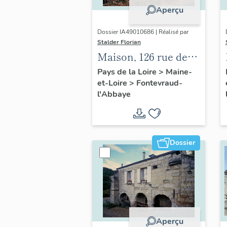
Aperçu
Dossier IA49010686 | Réalisé par
Stalder Florian
Maison, 126 rue des
Perdrielles,
Pays de la Loire
>
Maine-
et-Loire
>
Fontevraud-
Fontevraud-l'Abbaye
l'Abbaye
Dossier
Aperçu