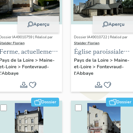
Aperçu
Aperçu
Dossier IA49010759 | Réalisé par
Dossier IA49010722 | Réalisé par
Stalder Florian
Stalder Florian
Ferme, actuellement
Église paroissiale
maisons, 1 rue des
Saint-Michel,
Pays de la Loire
>
Maine-
Pays de la Loire
>
Maine-
et-Loire
>
Fontevraud-
et-Loire
>
Fontevraud-
Coteaux, 30 rue de la
Fontevraud-l'Abbaye
l'Abbaye
l'Abbaye
Socraie, Fontevraud-
l'Abbaye
Dossier
Dossier