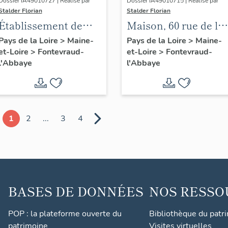
Dossier IA49010727 | Réalisé par
Dossier IA49010715 | Réalisé par
Stalder Florian
Stalder Florian
Établissement de
Maison, 60 rue de la
danse et salle de
Socraie, Fontevraud-
Pays de la Loire
>
Maine-
Pays de la Loire
>
Maine-
et-Loire
>
Fontevraud-
et-Loire
>
Fontevraud-
spectacle
l'Abbaye
l'Abbaye
l'Abbaye
(désaffectée), 66
avenue
Rochechouart,
Fontevraud-l'Abbaye
1
2
...
3
4
BASES DE DONNÉES
NOS RESSO
POP : la plateforme ouverte du
Bibliothèque du patr
patrimoine
Visites virtuelles