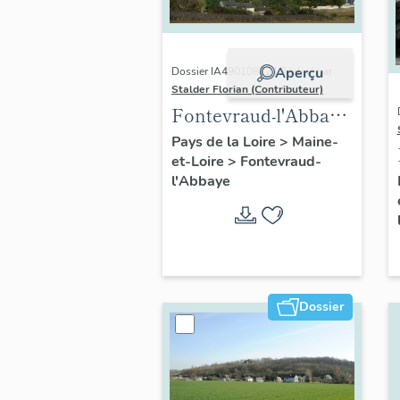
Aperçu
Dossier IA49010822 | Réalisé par
Stalder Florian (Contributeur)
Fontevraud-l'Abbaye
: présentation de la
Pays de la Loire
>
Maine-
et-Loire
>
Fontevraud-
commune
l'Abbaye
Dossier