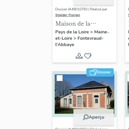
Dossier IA49010783 | Réalisé par
Stalder Florian
Maison de la
Secrétainerie, ou
Pays de la Loire
>
Maine-
et-Loire
>
Fontevraud-
Segrétainerie, 31 rue
l'Abbaye
Saint-Jean-de-l'Habit,
Fontevraud-l'Abbaye
Dossier
Aperçu