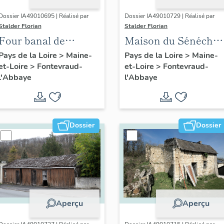
Dossier IA49010695 | Réalisé par
Dossier IA49010729 | Réalisé par
Stalder Florian
Stalder Florian
Four banal de
Maison du Sénéchal,
l'Ânerie, puis ferme
puis hôtel de la
Pays de la Loire
>
Maine-
Pays de la Loire
>
Maine-
et-Loire
>
Fontevraud-
et-Loire
>
Fontevraud-
du Bas-Courty,
Boule-d'Or, puis
l'Abbaye
l'Abbaye
actuellement Le
école, puis maison, 6
Courty, 17 rue de l'
place des Blatiers,
Hermitage,
Fontevraud-l'Abbaye
Fontevraud-l'Abbaye
Dossier
Dossier
Aperçu
Aperçu