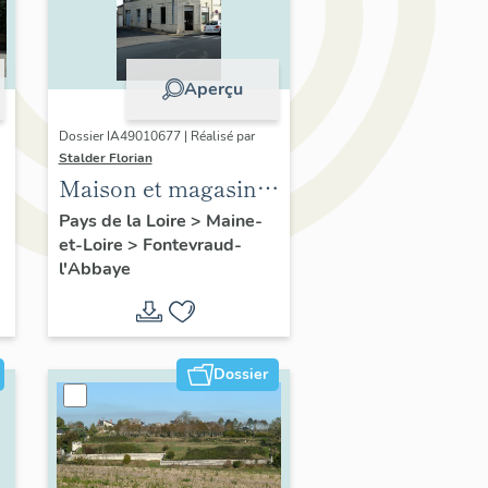
Aperçu
Dossier IA49010677 | Réalisé par
Stalder Florian
Maison et magasin
de commerce, 52 rue
Pays de la Loire
>
Maine-
et-Loire
>
Fontevraud-
Robert-d'Arbrissel,
l'Abbaye
Fontevraud-l'Abbaye
Dossier