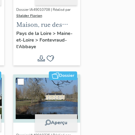
Dossier IA49010708 | Réalisé par
Stalder Florian
Maison, rue des
Potiers, entre le 75 et
Pays de la Loire
>
Maine-
et-Loire
>
Fontevraud-
le 91, Fontevraud-
l'Abbaye
l'Abbaye
Dossier
Aperçu