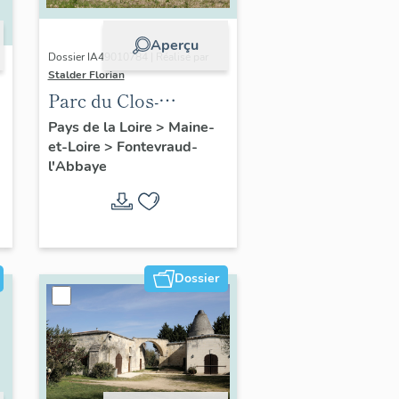
Aperçu
Dossier IA49010784 | Réalisé par
Stalder Florian
Parc du Clos-
Bourbon,
Pays de la Loire
>
Maine-
et-Loire
>
Fontevraud-
Fontevraud-l'Abbaye
l'Abbaye
Dossier