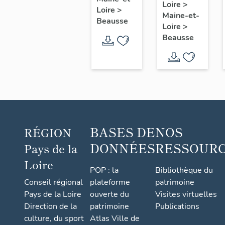
contremaître
Loire
>
de filles
Loire
>
Maine-et-
de
Beausse
Loire
>
l'usine
Beausse
de
chaussures
Pasquier
Frères
et Cie
BASES DE
NOS
RÉGION
DONNÉES
RESSOUR
Pays de la
Loire
POP : la
Bibliothèque du
Conseil régional
plateforme
patrimoine
Pays de la Loire
ouverte du
Visites virtuelles
Direction de la
patrimoine
Publications
culture, du sport
Atlas Ville de