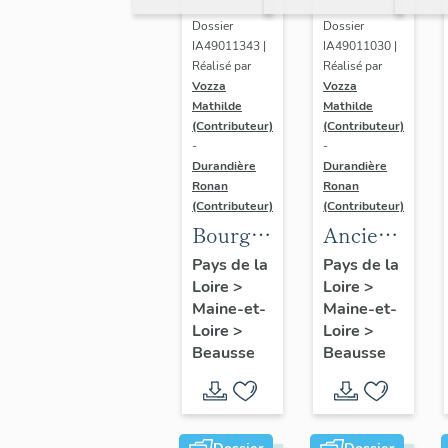
Dossier
Dossier
IA49011343 |
IA49011030 |
Réalisé par
Réalisé par
Vozza
Vozza
Mathilde
Mathilde
(Contributeur)
(Contributeur)
-
-
Durandière
Durandière
Ronan
Ronan
(Contributeur)
(Contributeur)
Bourg
Ancienne
de
mairie-
Pays de la
Pays de la
Loire
>
Loire
>
Beausse
école de
Maine-et-
Maine-et-
Beausse,
Loire
>
Loire
>
actuellement
Beausse
Beausse
maison