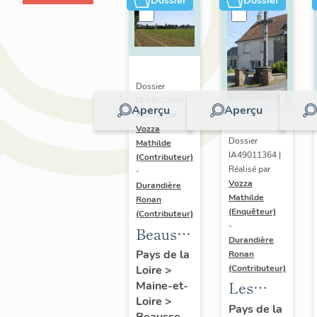
Dossier
Dossier
Dossier
IA49010999 |
Aperçu
Aperçu
Réalisé par
Vozza
Dossier
Mathilde
IA49011364 |
(Contributeur)
Réalisé par
-
Vozza
Durandière
Mathilde
Ronan
(Enquêteur)
(Contributeur)
-
Beausse
Durandière
:
Pays de la
Ronan
(Contributeur)
Loire
>
présentation
Les
Maine-et-
de la
Loire
>
croix
Pays de la
commune