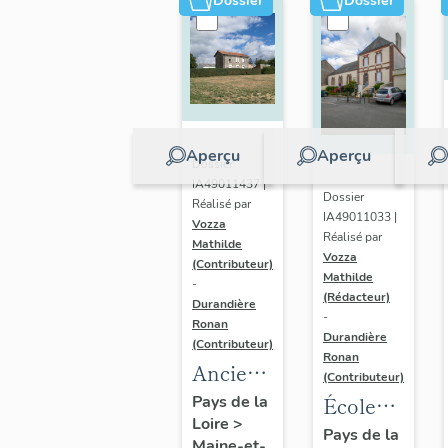
Dossier
Dossier
Aperçu
Aperçu
Dossier
IA49011437 |
Dossier
Réalisé par
IA49011033 |
Vozza
Réalisé par
Mathilde
Vozza
(Contributeur)
Mathilde
-
(Rédacteur)
Durandière
-
Ronan
Durandière
(Contributeur)
Ronan
Ancien
(Contributeur)
logement
École
Pays de la
Loire
>
de
publique
Pays de la
Maine-et-