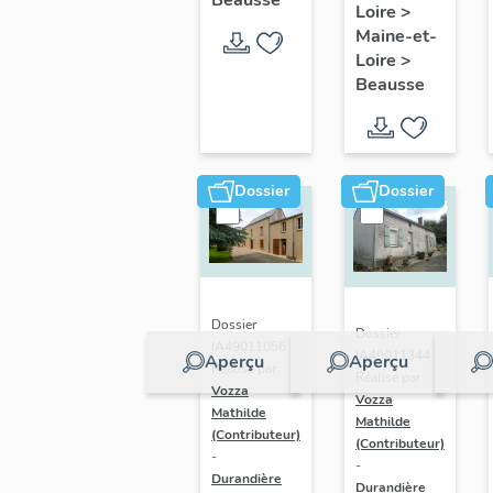
Beausse
Loire
>
monumental
Maine-et-
de la
Loire
>
commune
Beausse
de
Beausse
Dossier
Dossier
Dossier
Dossier
IA49011056 |
IA49011344 |
Aperçu
Aperçu
Réalisé par
Réalisé par
Vozza
Vozza
Mathilde
Mathilde
(Contributeur)
(Contributeur)
-
-
Durandière
Durandière