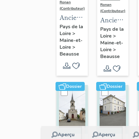
Ronan
Ronan
(Contributeur)
(Contributeur)
Ancien
Ancien
presbytère,
Pays de la
moulin
Pays de la
Loire
>
actuellement
Loire
>
à farine
Maine-et-
bibliothèque
Maine-et-
puis
Loire
>
Loire
>
et
ferme
Beausse
Beausse
maison
de
commune
l'Épinay
de
loisirs
Dossier
Dossier
Aperçu
Aperçu