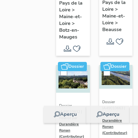
présentatio
Mauges :
Pays de la
Pays de la
Loire
>
de la
Loire
>
présentation
Maine-et-
Maine-et-
commune
de la
Loire
>
Loire
>
commune
Beausse
Botz-en-
Mauges
Dossier
Dossier
Dossier
Dossier
IA49010663 |
IA49010832 |
Aperçu
Aperçu
Réalisé par
Réalisé par
Durandière
Durandière
Ronan
Ronan
(Contributeur)
(Contributeur)