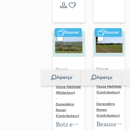
l'opération
thématique
Dossier
Dossier
Dossier
Dossier
IA49010999 |
IA49011000 |
Aperçu
Aperçu
Réalisé par
Réalisé par
Vozza Mathilde
Vozza Mathilde
(Contributeur)
(Rédacteur)
-
-
Durandière
Durandière
Ronan
Ronan
(Contributeur)
(Contributeur)
Beausse :
Botz-en-