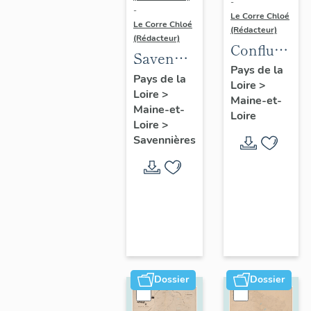
-
-
Le Corre Chloé
Le Corre Chloé
(Rédacteur)
(Rédacteur)
Confluence
Savennières
Maine-
Pays de la
:
Pays de la
Loire
>
Loire :
Loire
>
présentation
Maine-et-
présentatio
Maine-et-
de la
Loire
de l'aire
Loire
>
commune
Savennières
d'étude
Dossier
Dossier