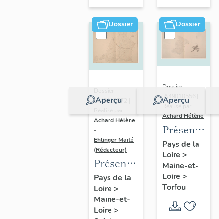
sur-
Moine
Dossier
Dossier
Dossier
Dossier
IA49010556 |
Aperçu
Aperçu
IA49010572 |
Réalisé par
Réalisé par
Achard Hélène
Achard Hélène
Présentatio
-
Ehlinger Maïté
du
Pays de la
(Rédacteur)
Loire
>
patrimoine
Présentation
Maine-et-
industriel
du
Loire
>
Pays de la
de la
Torfou
Loire
>
patrimoine
commune
Maine-et-
industriel
de
Loire
>
de la