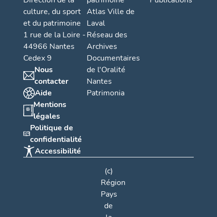
Direction de la
patrimoine
Publications
culture, du sport
Atlas Ville de
et du patrimoine
Laval
1 rue de la Loire -
Réseau des
44966 Nantes
Archives
Cedex 9
Documentaires
Nous
de l'Oralité
contacter
Nantes
Aide
Patrimonia
Mentions
légales
Politique de
confidentialité
Accessibilité
(c)
Région
Pays
de