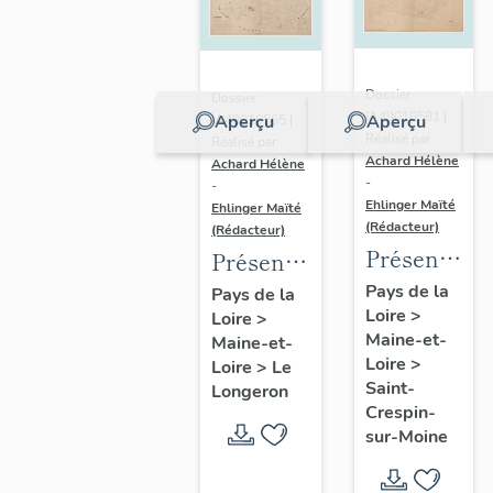
Dossier
Dossier
IA49010581 |
Aperçu
Aperçu
IA49010565 |
Réalisé par
Réalisé par
Achard Hélène
Achard Hélène
-
-
Ehlinger Maïté
Ehlinger Maïté
(Rédacteur)
(Rédacteur)
Présentatio
Présentation
du
du
Pays de la
Pays de la
Loire
>
patrimoine
Loire
>
patrimoine
Maine-et-
Maine-et-
industriel
industriel
Loire
>
Loire
>
Le
de la
de la
Saint-
Longeron
commune
commune
Crespin-
sur-Moine
de Saint-
du
Crespin-
Longeron