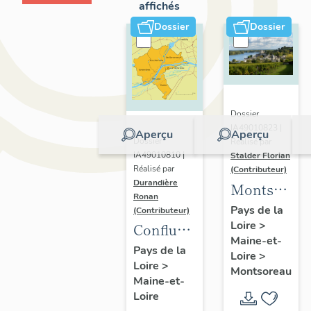
affichés
Dossier
Dossier
Dossier
IA49010823 |
Aperçu
Aperçu
Dossier
Réalisé par
IA49010810 |
Stalder Florian
Réalisé par
(Contributeur)
Durandière
Montsorea
Ronan
:
Pays de la
(Contributeur)
Loire
>
présentatio
Confluence
Maine-et-
de la
Maine-
Pays de la
Loire
>
commune
Loire
>
Loire :
Montsoreau
Maine-et-
présentation
Loire
de