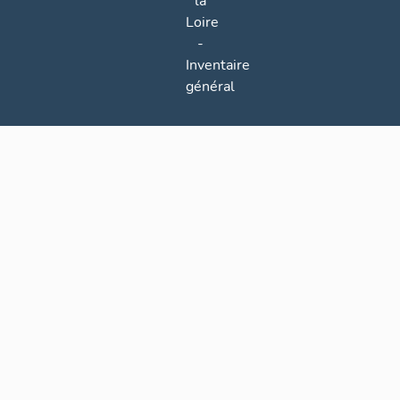
la
Loire
-
Inventaire
général