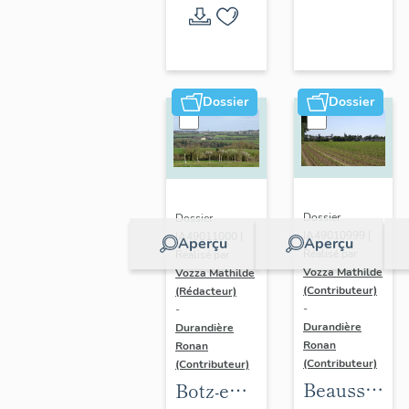
l'opération
thématique
Dossier
Dossier
Dossier
Dossier
IA49010999 |
IA49011000 |
Aperçu
Aperçu
Réalisé par
Réalisé par
Vozza Mathilde
Vozza Mathilde
(Contributeur)
(Rédacteur)
-
-
Durandière
Durandière
Ronan
Ronan
(Contributeur)
(Contributeur)
Beausse :
Botz-en-