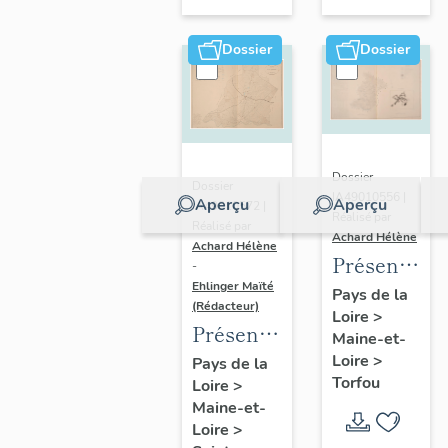
sur-
Moine
Dossier
Dossier
Dossier
Dossier
IA49010556 |
Aperçu
Aperçu
IA49010572 |
Réalisé par
Réalisé par
Achard Hélène
Achard Hélène
Présentatio
-
Ehlinger Maïté
du
Pays de la
(Rédacteur)
Loire
>
patrimoine
Présentation
Maine-et-
industriel
du
Loire
>
Pays de la
de la
Torfou
Loire
>
patrimoine
commune
Maine-et-
industriel
de
Loire
>
de la