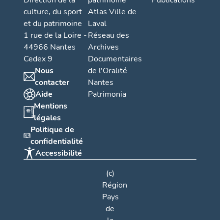
Direction de la
patrimoine
Publications
culture, du sport
Atlas Ville de
et du patrimoine
Laval
1 rue de la Loire -
Réseau des
44966 Nantes
Archives
Cedex 9
Documentaires
Nous
de l'Oralité
contacter
Nantes
Aide
Patrimonia
Mentions
légales
Politique de
confidentialité
Accessibilité
(c)
Région
Pays
de