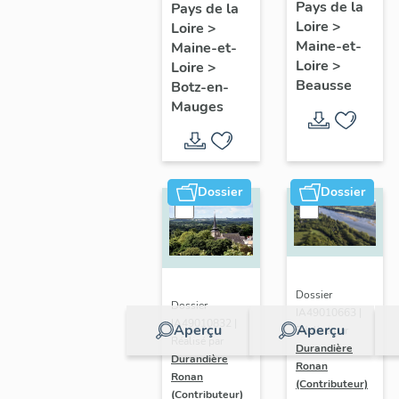
présentatio
Mauges :
Pays de la
Pays de la
Loire
>
de la
Loire
>
présentation
Maine-et-
Maine-et-
commune
de la
Loire
>
Loire
>
commune
Beausse
Botz-en-
Mauges
Dossier
Dossier
Dossier
Dossier
IA49010663 |
IA49010832 |
Aperçu
Aperçu
Réalisé par
Réalisé par
Durandière
Durandière
Ronan
Ronan
(Contributeur)
(Contributeur)