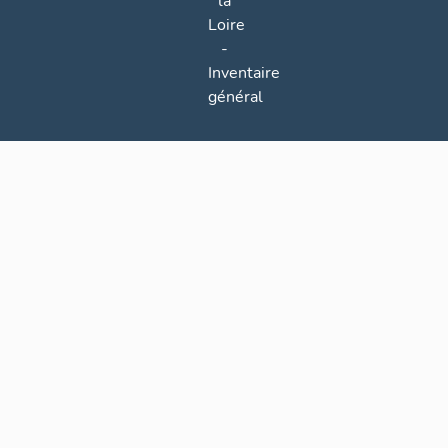
la
Loire
-
Inventaire
général