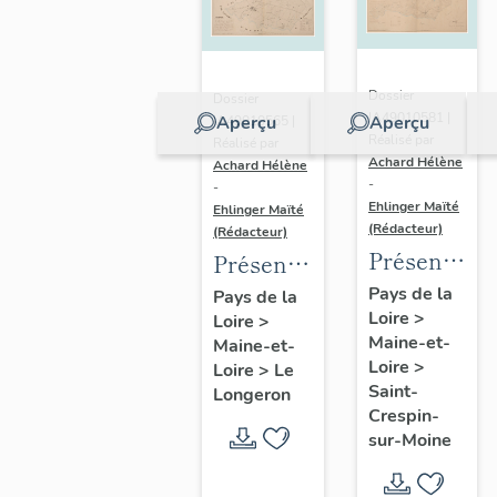
Dossier
Dossier
IA49010581 |
Aperçu
Aperçu
IA49010565 |
Réalisé par
Réalisé par
Achard Hélène
Achard Hélène
-
-
Ehlinger Maïté
Ehlinger Maïté
(Rédacteur)
(Rédacteur)
Présentatio
Présentation
du
du
Pays de la
Pays de la
Loire
>
patrimoine
Loire
>
patrimoine
Maine-et-
Maine-et-
industriel
industriel
Loire
>
Loire
>
Le
de la
de la
Saint-
Longeron
commune
commune
Crespin-
sur-Moine
de Saint-
du
Crespin-
Longeron