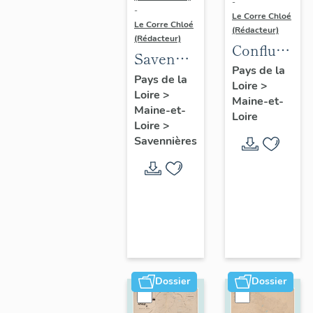
-
-
Le Corre Chloé
Le Corre Chloé
(Rédacteur)
(Rédacteur)
Confluence
Savennières
Maine-
Pays de la
:
Pays de la
Loire
>
Loire :
Loire
>
présentation
Maine-et-
présentatio
Maine-et-
de la
Loire
de l'aire
Loire
>
commune
Savennières
d'étude
Dossier
Dossier