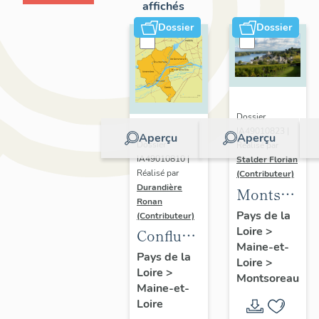
affichés
Dossier
Dossier
Dossier
IA49010823 |
Aperçu
Aperçu
Dossier
Réalisé par
IA49010810 |
Stalder Florian
Réalisé par
(Contributeur)
Durandière
Montsorea
Ronan
:
Pays de la
(Contributeur)
Loire
>
présentatio
Confluence
Maine-et-
de la
Maine-
Pays de la
Loire
>
commune
Loire
>
Loire :
Montsoreau
Maine-et-
présentation
Loire
de