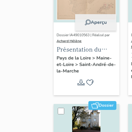
Aperçu
Dossier IA49010563 | Réalisé par
Achard Hélène
Présentation du
patrimoine
Pays de la Loire
>
Maine-
et-Loire
>
Saint-André-de-
industriel de la
la-Marche
commune de Saint-
André-de-la-Marche
Dossier