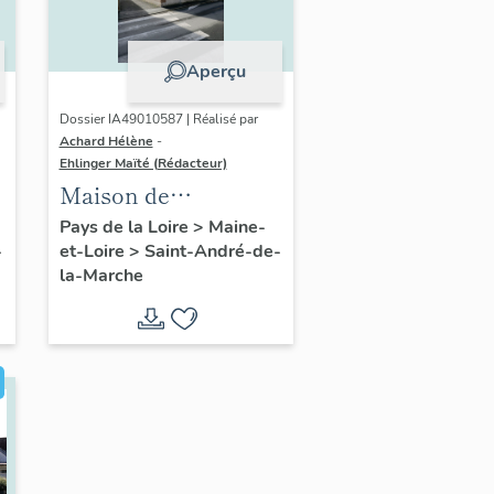
Aperçu
Dossier IA49010587 | Réalisé par
Achard Hélène
-
Ehlinger Maïté (Rédacteur)
Maison de
l'industriel Olivier
Pays de la Loire
>
Maine-
-
et-Loire
>
Saint-André-de-
Durand, fondateur
la-Marche
de l'Usine Durand-
Chéné, 25 rue de la
Libération, Saint-
André-de-la-Marche