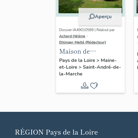
Aperçu
Dossier IA49010589 | Réalisé par
Achard Hélène
-
Ehlinger Maïté (Rédacteur)
Maison de
l'industriel Christian
Pays de la Loire
>
Maine-
et-Loire
>
Saint-André-de-
Chéné, directeur de
la-Marche
l'Usine Chéné, 18 rue
du Sacré-Cœur,
Saint-André-de-la-
Marche
RÉGION
Pays de la Loire