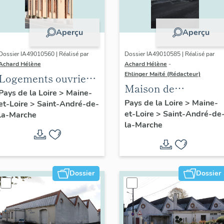
Aperçu
Aperçu
Dossier IA49010560 | Réalisé par
Dossier IA49010585 | Réalisé par
Achard Hélène
Achard Hélène
-
Ehlinger Maïté (Rédacteur)
Logements ouvriers
Maison de
de l'usine de
Pays de la Loire
>
Maine-
l'industriel Joseph
Pays de la Loire
>
Maine-
et-Loire
>
Saint-André-de-
chaussures Ripoche,
et-Loire
>
Saint-André-de
Chéné fondateur de
la-Marche
rue Jeanne-d'Arc
la-Marche
l'Usine Durand-
Chéné, 14 rue de la
Libération, Saint-
André-de-la-Marche
Dossier
Dossier