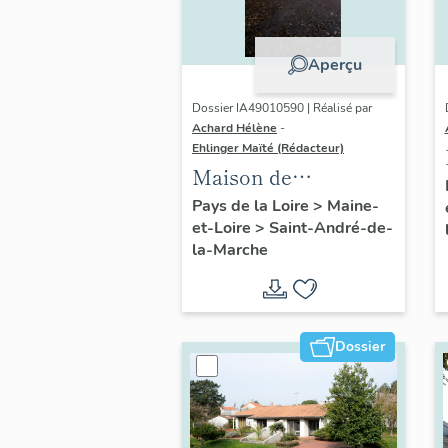
Aperçu
Dossier IA49010590 | Réalisé par
Achard Hélène
-
Ehlinger Maïté (Rédacteur)
Maison de
l'industriel Victor
Pays de la Loire
>
Maine-
et-Loire
>
Saint-André-de-
Ripoche fondateur
la-Marche
de l'usine Morinière-
Ripoche, 15 rue du
Calvaire, Saint-
André-de-la-Marche
Dossier