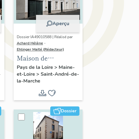
Aperçu
Dossier IA49010588 | Réalisé par
Achard Hélène
-
Ehlinger Maïté (Rédacteur)
Maison de
l'industriel Elie
Pays de la Loire
>
Maine-
-
et-Loire
>
Saint-André-de-
Durand, fondateur
la-Marche
de l'Usine Durand-
Chéné et de M.
Aigrault, directeur
de l'Usine Morinière,
Dossier
11 place de l' Aire-du-
Four, Saint-André-
de-la-Marche