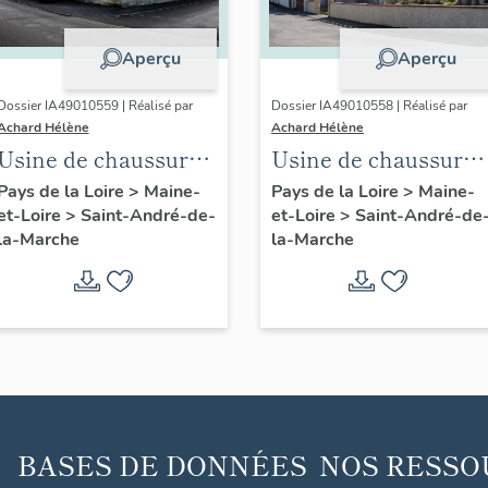
Aperçu
Aperçu
Dossier IA49010559 | Réalisé par
Dossier IA49010558 | Réalisé par
Achard Hélène
Achard Hélène
Usine de chaussures
Usine de chaussure
Morinière-Ripoche,
Durand-Chéné, 9 rue
Pays de la Loire
>
Maine-
Pays de la Loire
>
Maine-
et-Loire
>
Saint-André-de-
et-Loire
>
Saint-André-de
actuel Musée des
Augustin-Vincent
la-Marche
la-Marche
métiers de la
chaussure, 6 rue
Saint-Paul
BASES DE DONNÉES
NOS RESSO