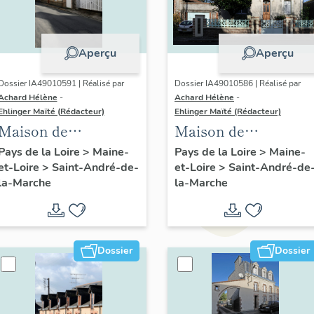
Aperçu
Aperçu
Dossier IA49010591 | Réalisé par
Dossier IA49010586 | Réalisé par
Achard Hélène
-
Achard Hélène
-
Ehlinger Maïté (Rédacteur)
Ehlinger Maïté (Rédacteur)
Maison de
Maison de
l'industriel de M.
l'industriel Joseph
Pays de la Loire
>
Maine-
Pays de la Loire
>
Maine-
et-Loire
>
Saint-André-de-
et-Loire
>
Saint-André-de
Morinière fondateur
Chéné fils, directeur
la-Marche
la-Marche
de l'usine Morinière-
de l'Usine Durand-
Ripoche, 5 rue de la
Chéné, 16 rue du
Tannerie, Saint-
Calvaire, Saint-
André-de-la-Marche
André-de-la-Marche
Dossier
Dossier