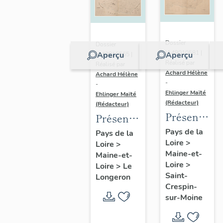
Dossier
Dossier
IA49010581 |
Aperçu
Aperçu
IA49010565 |
Réalisé par
Réalisé par
Achard Hélène
Achard Hélène
-
-
Ehlinger Maïté
Ehlinger Maïté
(Rédacteur)
(Rédacteur)
Présentatio
Présentation
du
du
Pays de la
Pays de la
Loire
>
patrimoine
Loire
>
patrimoine
Maine-et-
Maine-et-
industriel
industriel
Loire
>
Loire
>
Le
de la
de la
Saint-
Longeron
commune
commune
Crespin-
sur-Moine
de Saint-
du
Crespin-
Longeron