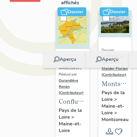
affichés
Dossier
Dossier
Dossier
IA49010823 |
Aperçu
Aperçu
Dossier
Réalisé par
IA49010810 |
Stalder Florian
Réalisé par
(Contributeur)
Durandière
Montsorea
Ronan
:
Pays de la
(Contributeur)
Loire
>
présentatio
Confluence
Maine-et-
de la
Maine-
Pays de la
Loire
>
commune
Loire
>
Loire :
Montsoreau
Maine-et-
présentation
Loire
de