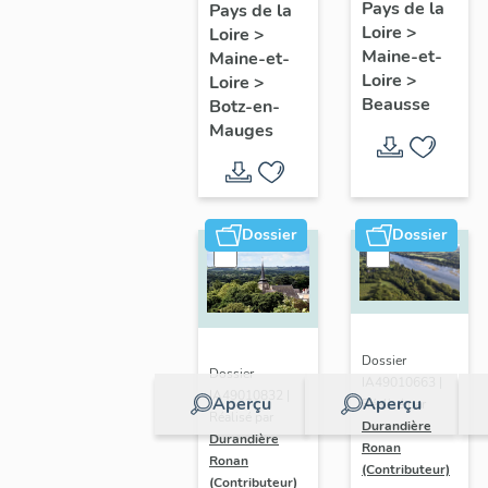
présentatio
Mauges :
Pays de la
Pays de la
Loire
>
de la
Loire
>
présentation
Maine-et-
Maine-et-
commune
de la
Loire
>
Loire
>
commune
Beausse
Botz-en-
Mauges
Dossier
Dossier
Dossier
Dossier
IA49010663 |
IA49010832 |
Aperçu
Aperçu
Réalisé par
Réalisé par
Durandière
Durandière
Ronan
Ronan
(Contributeur)
(Contributeur)