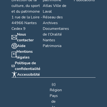
Direction de la
patrimoine
Publications
culture, du sport
Atlas Ville de
et du patrimoine
Laval
1 rue de la Loire -
Réseau des
44966 Nantes
Archives
Cedex 9
Documentaires
Nous
de l'Oralité
contacter
Nantes
Aide
Patrimonia
Mentions
légales
Politique de
confidentialité
Accessibilité
(c)
Région
Pays
de