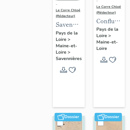
-
-
Le Corre Chloé
Le Corre Chloé
(Rédacteur)
(Rédacteur)
Confluence
Savennières
Maine-
Pays de la
:
Pays de la
Loire
>
Loire :
Loire
>
présentation
Maine-et-
présentatio
Maine-et-
de la
Loire
de l'aire
Loire
>
commune
Savennières
d'étude
Dossier
Dossier