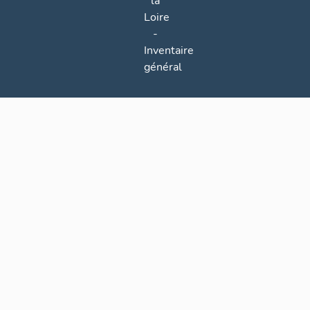
la
Loire
-
Inventaire
général