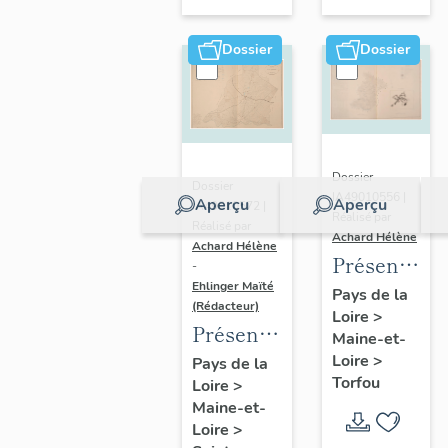
sur-
Moine
Dossier
Dossier
Dossier
Dossier
IA49010556 |
Aperçu
Aperçu
IA49010572 |
Réalisé par
Réalisé par
Achard Hélène
Achard Hélène
Présentatio
-
Ehlinger Maïté
du
Pays de la
(Rédacteur)
Loire
>
patrimoine
Présentation
Maine-et-
industriel
du
Loire
>
Pays de la
de la
Torfou
Loire
>
patrimoine
commune
Maine-et-
industriel
de
Loire
>
de la