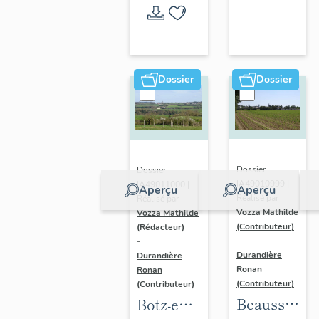
l'opération
thématique
Dossier
Dossier
Dossier
Dossier
IA49010999 |
IA49011000 |
Aperçu
Aperçu
Réalisé par
Réalisé par
Vozza Mathilde
Vozza Mathilde
(Contributeur)
(Rédacteur)
-
-
Durandière
Durandière
Ronan
Ronan
(Contributeur)
(Contributeur)
Beausse :
Botz-en-