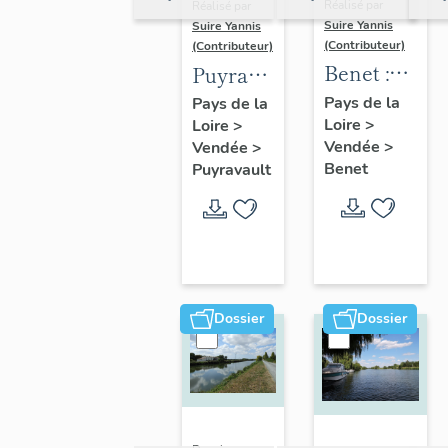
Réalisé par
Réalisé par
Suire Yannis
Suire Yannis
(Contributeur)
(Contributeur)
Benet :
Puyravault
présentation
:
Pays de la
Pays de la
Loire
>
de la
Loire
>
présentation
Vendée
>
Vendée
>
commune
de la
Benet
Puyravault
commune
Dossier
Dossier