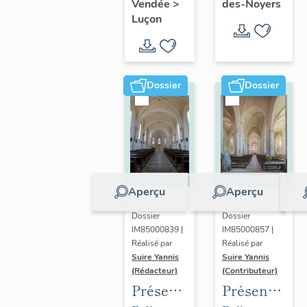
de
Radégonde-
des-Noyers
Vendée
>
l'évêché
Leclerc
Luçon
Sainte-
des-Noyers
de
Radégonde-
Luçon
des-
Noyers
Dossier
Dossier
Aperçu
Aperçu
Dossier
Dossier
IM85000839 |
IM85000857 |
Réalisé par
Réalisé par
Suire Yannis
Suire Yannis
(Rédacteur)
(Contributeur)
Présentation
Présentation