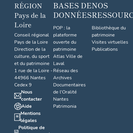
BASES DE
NOS
RÉGION
DONNÉES
RESSOUR
Pays de la
Loire
POP : la
Bibliothèque du
Conseil régional
plateforme
patrimoine
Pays de la Loire
ouverte du
Visites virtuelles
Direction de la
patrimoine
Publications
culture, du sport
Atlas Ville de
et du patrimoine
Laval
1 rue de la Loire -
Réseau des
44966 Nantes
Archives
Cedex 9
Documentaires
Nous
de l'Oralité
contacter
Nantes
Aide
Patrimonia
Mentions
légales
Politique de