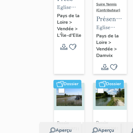
Suire Yannis
des
Eglise
(Contributeur)
objets
paroissiale
Pays de la
Présentation
Loire
>
mobiliers
Saint-
des
Eglise
Vendée
>
de
Hilaire de
objets
paroissiale
L'Île-d'Elle
Pays de la
l'église
L'Île-d'Elle
Loire
>
mobiliers
Saint-Guy
de L'Île-
Vendée
>
de
de Damvix
Damvix
d'Elle
l'église
de
Damvix
Dossier
Dossier
Dossier
Dossier
IA85003266 |
IA85001871 |
Aperçu
Aperçu