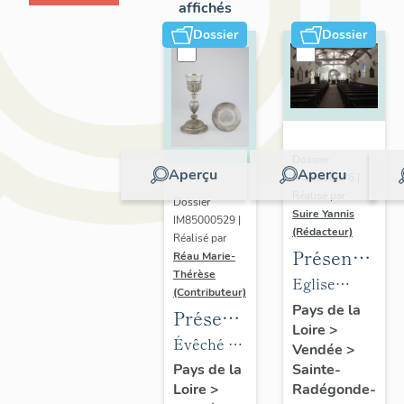
affichés
Dossier
Dossier
Dossier
Aperçu
Aperçu
IM85000676 |
Réalisé par
Dossier
Suire Yannis
IM85000529 |
(Rédacteur)
Réalisé par
Présentation
Réau Marie-
Thérèse
des
Eglise
(Contributeur)
objets
paroissiale
Pays de la
Présentation
Loire
>
mobiliers
Sainte
du
Évêché de
Vendée
>
de
Radegonde
mobilier
Luçon,
Sainte-
Pays de la
l'église
de Sainte-
Radégonde-
Loire
>
de
place