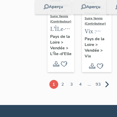
Dossier
Dossier
IA85001992 |
Aperçu
Aperçu
IA85002141 |
Réalisé par
Réalisé par
Suire Yannis
Suire Yannis
(Contributeur)
(Contributeur)
L'ÎLe-
Vix :
d'Elle :
Pays de la
présentation
Pays de la
Loire
>
présentation
Loire
>
de la
Vendée
>
de la
Vendée
>
commune
L'Île-d'Elle
Vix
commune
1
2
3
4
...
93