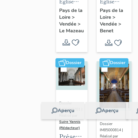
des
des
Eglise
Eglise
objets
objets
Notre-
paroissiale
Pays de la
Pays de la
Loire
>
mobiliers
Loire
>
mobiliers
Dame de
Sainte-
Vendée
>
Vendée
>
de
de
l'Immaculée
Eulalie de
Le Mazeau
Benet
l'église
l'église
Conception
Benet
du
Sainte-
du
Mazeau
Eulalie
Mazeau
de Benet
Dossier
Dossier
Dossier
IM85000701 |
Aperçu
Aperçu
Réalisé par
Suire Yannis
Dossier
(Rédacteur)
IM85000814 |
Présentation
Réalisé par