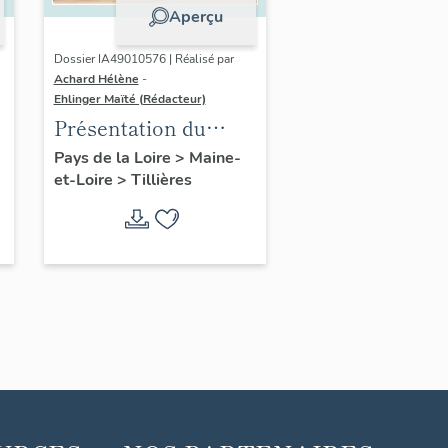
Aperçu
Dossier IA49010576 | Réalisé par
Achard Hélène
-
Ehlinger Maïté (Rédacteur)
Présentation du
patrimoine
Pays de la Loire
>
Maine-
et-Loire
>
Tillières
industriel de la
commune de
Tillières