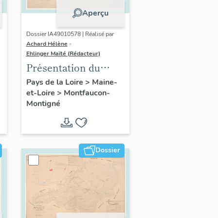
Aperçu
Dossier IA49010578 | Réalisé par
Achard Hélène
-
Ehlinger Maïté (Rédacteur)
Présentation du
patrimoine
Pays de la Loire
>
Maine-
et-Loire
>
Montfaucon-
industriel de la
Montigné
commune de
Montfaucon-
Montigné
Dossier