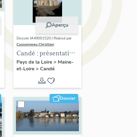
Aperçu
Dossier IA49001520 | Réalisé par
Cussonneau Christian
Candé : présentation
de la commune
Pays de la Loire
>
Maine-
et-Loire
>
Candé
Dossier