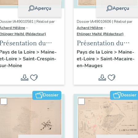
Aperçu
Aperçu
Dossier IA49010581 | Réalisé par
Dossier IA49010606 | Réalisé par
Achard Hélène
-
Achard Hélène
-
Ehlinger Maïté (Rédacteur)
Ehlinger Maïté (Rédacteur)
Présentation du
Présentation du
patrimoine
patrimoine
Pays de la Loire
>
Maine-
Pays de la Loire
>
Maine-
et-Loire
>
Saint-Crespin-
et-Loire
>
Saint-Macaire-
industriel de la
industriel de la
sur-Moine
en-Mauges
commune de Saint-
commune de Saint-
Crespin-sur-Moine
Macaire-en-Mauges
Dossier
Dossier