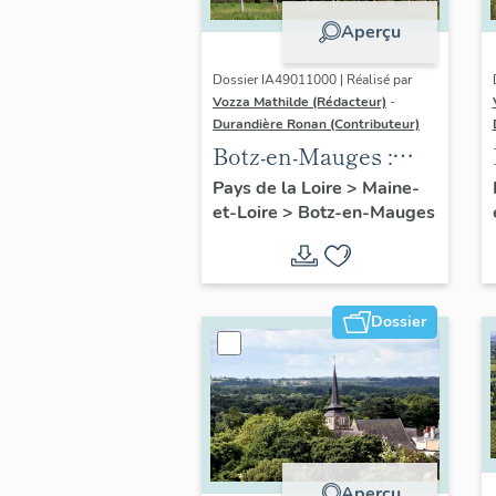
Aperçu
Dossier IA49011000 | Réalisé par
Vozza Mathilde (Rédacteur)
-
Durandière Ronan (Contributeur)
Botz-en-Mauges :
présentation de la
Pays de la Loire
>
Maine-
et-Loire
>
Botz-en-Mauges
commune
Dossier
Aperçu