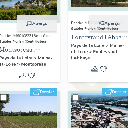
Aperçu
Aperçu
Dossier IA49010822 | Réalisé par
Stalder Florian (Contributeur)
Fontevraud-l'Abbaye
Dossier IA49010823 | Réalisé par
Stalder Florian (Contributeur)
: présentation de la
Pays de la Loire
>
Maine-
Montsoreau :
et-Loire
>
Fontevraud-
commune
présentation de la
l'Abbaye
Pays de la Loire
>
Maine-
et-Loire
>
Montsoreau
commune
Dossier
Dossier