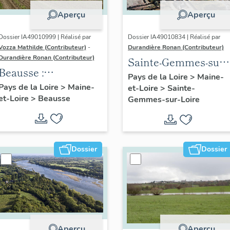
Aperçu
Aperçu
Dossier IA49010999 | Réalisé par
Dossier IA49010834 | Réalisé par
Vozza Mathilde (Contributeur)
-
Durandière Ronan (Contributeur)
Durandière Ronan (Contributeur)
Sainte-Gemmes-sur-
Beausse :
Loire : présentation
Pays de la Loire
>
Maine-
présentation de la
Pays de la Loire
>
Maine-
et-Loire
>
Sainte-
de la commune
et-Loire
>
Beausse
commune
Gemmes-sur-Loire
Dossier
Dossier
Aperçu
Aperçu