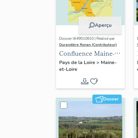
Aperçu
Dossier IA49010810 | Réalisé par
Durandière Ronan (Contributeur)
Confluence Maine-
Loire : présentation
Pays de la Loire
>
Maine-
et-Loire
de l'opération
thématique
Dossier