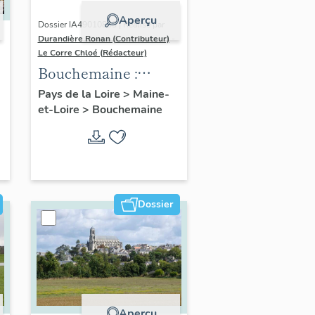
Aperçu
Dossier IA49010833 | Réalisé par
Durandière Ronan (Contributeur)
-
Le Corre Chloé (Rédacteur)
Bouchemaine :
présentation de la
Pays de la Loire
>
Maine-
et-Loire
>
Bouchemaine
commune
Dossier
Aperçu