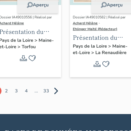
Aperçu
Aperçu
Dossier IA49010556 | Réalisé par
Dossier IA49010582 | Réalisé par
Achard Hélène
Achard Hélène
-
Ehlinger Maïté (Rédacteur)
Présentation du
Présentation du
patrimoine
Pays de la Loire
>
Maine-
patrimoine
Pays de la Loire
>
Maine-
et-Loire
>
Torfou
industriel de la
et-Loire
>
La Renaudière
industriel de la
commune de Torfou
commune de La
Renaudière
2
3
4
...
33