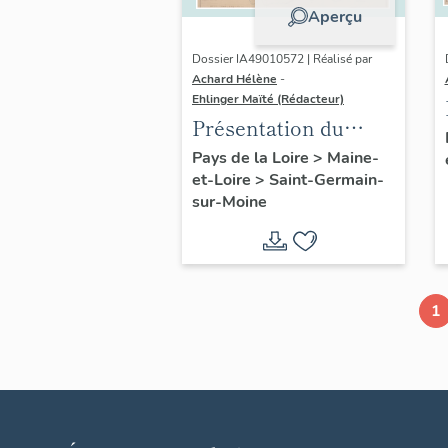
Aperçu
Dossier IA49010572 | Réalisé par
Achard Hélène
-
Ehlinger Maïté (Rédacteur)
Présentation du
patrimoine
Pays de la Loire
>
Maine-
et-Loire
>
Saint-Germain-
industriel de la
sur-Moine
commune de Saint-
Germain-sur-Moine
1