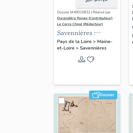
Dossier IA49010832 | Réalisé par
Durandière Ronan (Contributeur)
-
Le Corre Chloé (Rédacteur)
Savennières :
présentation de la
Pays de la Loire
>
Maine-
et-Loire
>
Savennières
commune
Dossier