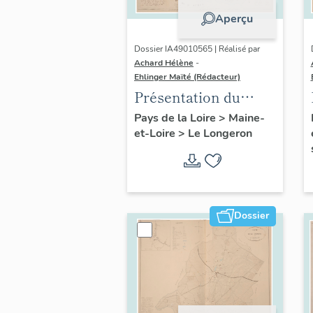
Aperçu
Dossier IA49010565 | Réalisé par
Achard Hélène
-
Ehlinger Maïté (Rédacteur)
Présentation du
patrimoine
Pays de la Loire
>
Maine-
et-Loire
>
Le Longeron
industriel de la
commune du
Longeron
Dossier