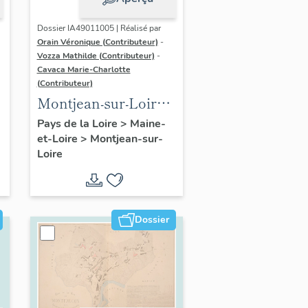
Dossier IA49011005 | Réalisé par
Orain Véronique (Contributeur)
-
Vozza Mathilde (Contributeur)
-
Cavaca Marie-Charlotte
(Contributeur)
Montjean-sur-Loire :
présentation de la
Pays de la Loire
>
Maine-
et-Loire
>
Montjean-sur-
commune
Loire
Dossier