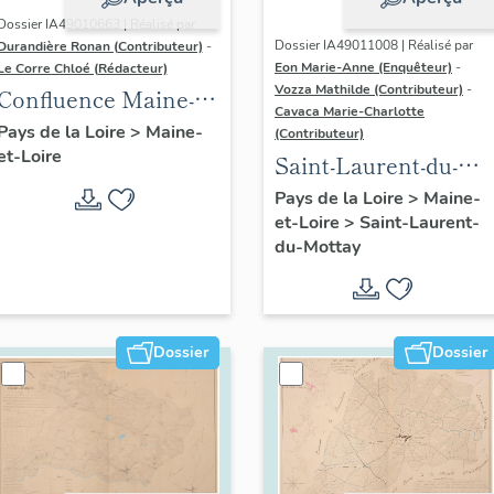
Dossier IA49010663 | Réalisé par
Dossier IA49011008 | Réalisé par
Durandière Ronan (Contributeur)
-
Eon Marie-Anne (Enquêteur)
-
Le Corre Chloé (Rédacteur)
Vozza Mathilde (Contributeur)
-
Confluence Maine-
Cavaca Marie-Charlotte
Loire : présentation
Pays de la Loire
>
Maine-
(Contributeur)
et-Loire
de l'aire d'étude
Saint-Laurent-du-
Mottay :
Pays de la Loire
>
Maine-
et-Loire
>
Saint-Laurent-
présentation de la
du-Mottay
commune
Dossier
Dossier