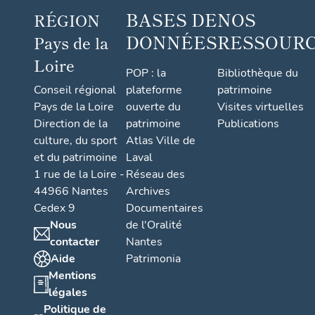
BASES DE
NOS
RÉGION
DONNÉES
RESSOUR
Pays de la
Loire
POP : la
Bibliothèque du
Conseil régional
plateforme
patrimoine
Pays de la Loire
ouverte du
Visites virtuelles
Direction de la
patrimoine
Publications
culture, du sport
Atlas Ville de
et du patrimoine
Laval
1 rue de la Loire -
Réseau des
44966 Nantes
Archives
Cedex 9
Documentaires
Nous
de l'Oralité
contacter
Nantes
Aide
Patrimonia
Mentions
légales
Politique de