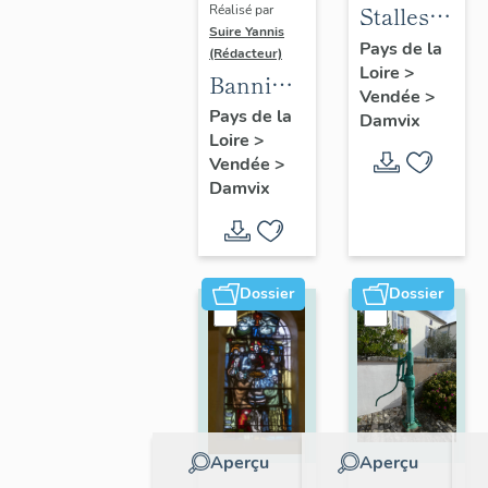
Stalles
Réalisé par
Suire Yannis
(2)
Pays de la
(Rédacteur)
Loire
>
Bannière
Vendée
>
de la
Pays de la
Damvix
Loire
>
Société
Vendée
>
de
Damvix
secours
mutuels
de
Damvix
Dossier
Dossier
Aperçu
Aperçu