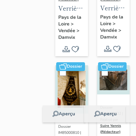
Verrière
Verrière
: saint
commémorative
Pays de la
Pays de la
Loire
>
Guy
Loire
>
de la
Vendée
>
Vendée
>
guerre
Damvix
Damvix
1914-
1918
Dossier
Dossier
Dossier
Aperçu
Aperçu
IM85000822 |
Réalisé par
Suire Yannis
Dossier
(Rédacteur)
IM85000810 |