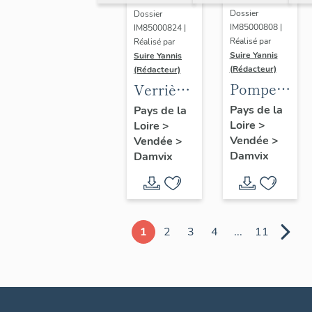
Dossier
Dossier
IM85000808 |
IM85000824 |
Réalisé par
Réalisé par
Suire Yannis
Suire Yannis
(Rédacteur)
(Rédacteur)
Pompe à
Verrières
eau ;
(ensemble
Pays de la
Pays de la
Loire
>
place
Loire
>
de 13) :
Vendée
>
Vendée
>
André-
paraboles,
Damvix
Damvix
Audouin
scènes
de la vie
de Jésus
et de la
1
2
3
4
...
11
vie de
Marie