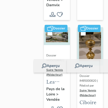
de
Niortaise
de Damvix
Damvix
l'église
dans le
de
Marais
Damvix
poitevin
Dossier
Dossier
Dossier
IA85059692 |
Aperçu
Aperçu
Réalisé par
Suire Yannis
(Rédacteur)
Dossier
Les
IM85000820 |
Réalisé par
ports
Pays de la
Suire Yannis
Loire
>
dans la
(Rédacteur)
Vendée
vallée de
Ciboire