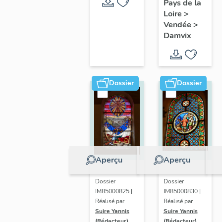
la Sèvre
Pays de la
Niortaise,
Loire
>
Vendée
>
Marais
Damvix
poitevin
Dossier
Dossier
Aperçu
Aperçu
Dossier
Dossier
IM85000830 |
IM85000825 |
Réalisé par
Réalisé par
Suire Yannis
Suire Yannis
(Rédacteur)
(Rédacteur)