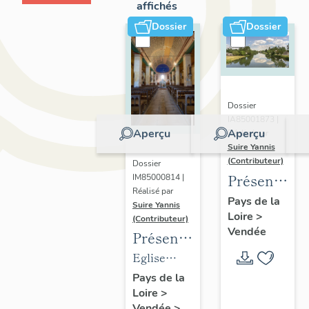
affichés
Dossier
Dossier
Dossier
IA85001873 |
Aperçu
Aperçu
Réalisé par
Suire Yannis
(Contributeur)
Dossier
Présentatio
IM85000814 |
Réalisé par
du
Pays de la
Suire Yannis
Loire
>
territoire
(Contributeur)
Vendée
Présentation
de la
des
Vallée
Eglise
objets
de la
paroissiale
Pays de la
Loire
>
mobiliers
Sèvre
Saint-Guy
Vendée
>