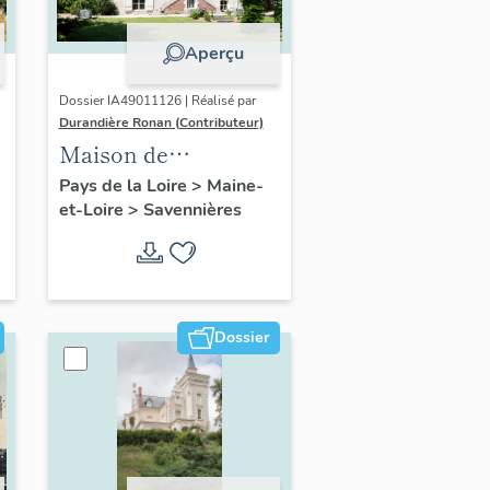
Aperçu
Dossier IA49011126 | Réalisé par
Durandière Ronan (Contributeur)
Maison de
villégiature, 11
Pays de la Loire
>
Maine-
et-Loire
>
Savennières
chemin de la
Monnaie
Dossier