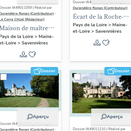
Dossier IA49010820 | Réalisé par
Dossier IA49011059 | Réalisé par
Durandière Ronan (Contributeur)
Durandière Ronan (Contributeur)
-
Écart de la Roche-
Le Corre Chloé (Rédacteur)
aux-Moines
Pays de la Loire
>
Maine-
Maison de maître
et-Loire
>
Savennières
dite Les Lauriers, 13
Pays de la Loire
>
Maine-
et-Loire
>
Savennières
rue Beausoleil
Dossier
Dossier
Aperçu
Aperçu
Dossier IA49010797 | Réalisé par
Dossier IA49011210 | Réalisé par
Durandière Ronan (Contributeur)
-