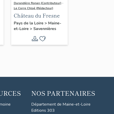
Durandière Ronan (Contributeur)
-
Le Corre Chloé (Rédacteur)
Château du Fresne
u
Pays de la Loire
>
Maine-
et-Loire
>
Savennières
URCES
NOS PARTENAIRES
imoine
Département de Maine-et-Loire
Editions 303