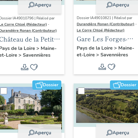
Aperçu
Aperçu
Dossier IA49010821 | Réalisé par
Dossier IA49010796 | Réalisé par
Durandière Ronan (Contributeur)
-
Le Corre Chloé (Rédacteur)
-
Le Corre Chloé (Rédacteur)
Durandière Ronan (Contributeur)
Gare Les Forges-
Château de la Petite-
Savennières
Rivière
Pays de la Loire
>
Maine-
Pays de la Loire
>
Maine-
et-Loire
>
Savennières
(détruite)
et-Loire
>
Savennières
Dossier
Dossier
Aperçu
Aperçu