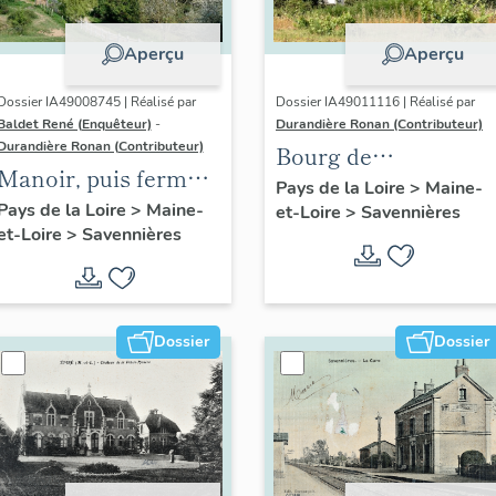
Aperçu
Aperçu
Dossier IA49008745 | Réalisé par
Dossier IA49011116 | Réalisé par
Baldet René (Enquêteur)
-
Durandière Ronan (Contributeur)
Durandière Ronan (Contributeur)
Bourg de
Manoir, puis ferme
Savennières
Pays de la Loire
>
Maine-
de la Coulée-de-
Pays de la Loire
>
Maine-
et-Loire
>
Savennières
et-Loire
>
Savennières
Serrant
Dossier
Dossier