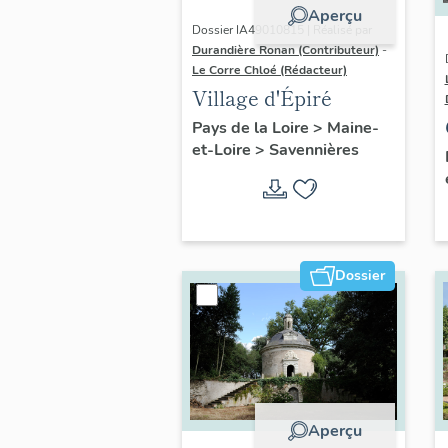
Aperçu
Dossier IA49010815 | Réalisé par
Durandière Ronan (Contributeur)
-
Le Corre Chloé (Rédacteur)
Village d'Épiré
Pays de la Loire
>
Maine-
et-Loire
>
Savennières
Dossier
Aperçu