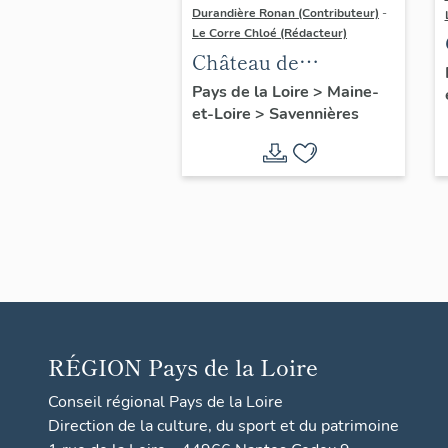
Durandière Ronan (Contributeur)
-
Le Corre Chloé (Rédacteur)
Château de
Varennes
Pays de la Loire
>
Maine-
et-Loire
>
Savennières
RÉGION
Pays de la Loire
Conseil régional Pays de la Loire
Direction de la culture, du sport et du patrimoine