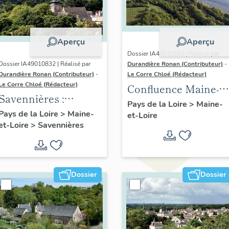
Aperçu
Aperçu
Dossier IA49010663 | Réalisé par
Dossier IA49010832 | Réalisé par
Durandière Ronan (Contributeur)
-
Durandière Ronan (Contributeur)
-
Le Corre Chloé (Rédacteur)
Le Corre Chloé (Rédacteur)
Confluence Maine-
Savennières :
Loire : présentation
Pays de la Loire
>
Maine-
présentation de la
Pays de la Loire
>
Maine-
et-Loire
de l'aire d'étude
et-Loire
>
Savennières
commune
Dossier
Dossier