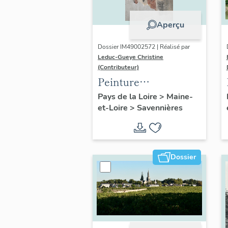
Aperçu
Dossier IM49002572 | Réalisé par
Leduc-Gueye Christine
(Contributeur)
Peinture
monumentale : saint
Pays de la Loire
>
Maine-
et-Loire
>
Savennières
Fiacre, saint
Mathurin
Dossier