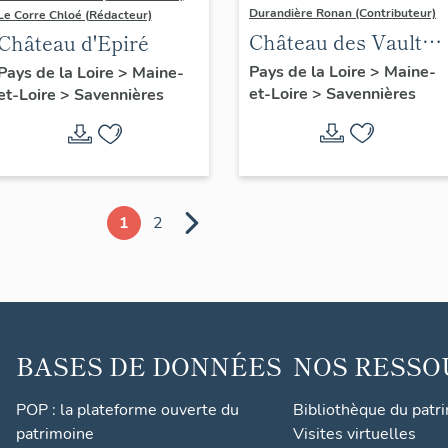
Durandière Ronan (Contributeur)
Le Corre Chloé (Rédacteur)
Château des Vaults
Château d'Epiré
dit aussi Domaine d
Pays de la Loire
>
Maine-
Pays de la Loire
>
Maine-
et-Loire
>
Savennières
Closel
et-Loire
>
Savennières
1
2
BASES DE DONNÉES
NOS RESSO
POP : la plateforme ouverte du
Bibliothèque du patr
patrimoine
Visites virtuelles