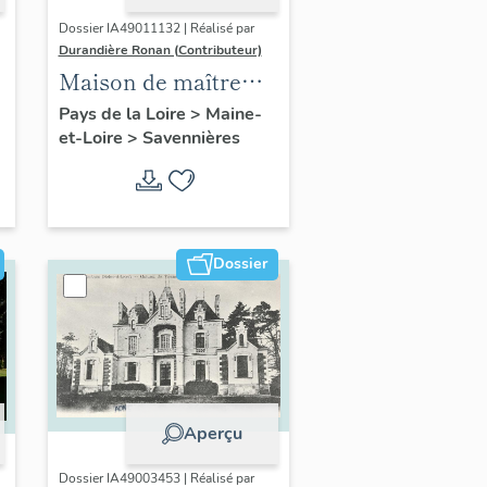
Dossier IA49011132 | Réalisé par
Durandière Ronan (Contributeur)
Maison de maître
dite la Moinardière
Pays de la Loire
>
Maine-
et-Loire
>
Savennières
ou la Mouillardière, 2
chemin de la Roche-
aux-Moines
Dossier
Aperçu
Dossier IA49003453 | Réalisé par