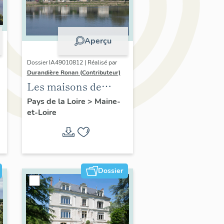
Aperçu
Dossier IA49010812 | Réalisé par
Durandière Ronan (Contributeur)
Les maisons de
villégiature de la
Pays de la Loire
>
Maine-
et-Loire
confluence Maine-
Loire
Dossier