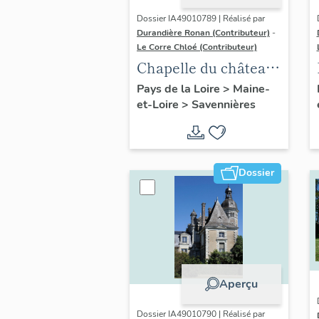
Dossier IA49010789 | Réalisé par
Durandière Ronan (Contributeur)
-
Le Corre Chloé (Contributeur)
Chapelle du château
de Varennes
Pays de la Loire
>
Maine-
et-Loire
>
Savennières
Dossier
Aperçu
Dossier IA49010790 | Réalisé par