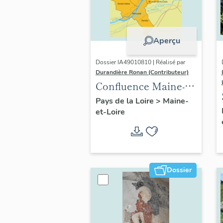
Aperçu
Dossier IA49010810 | Réalisé par
Durandière Ronan (Contributeur)
Confluence Maine-
Loire : présentation
Pays de la Loire
>
Maine-
et-Loire
de l'opération
thématique
Dossier