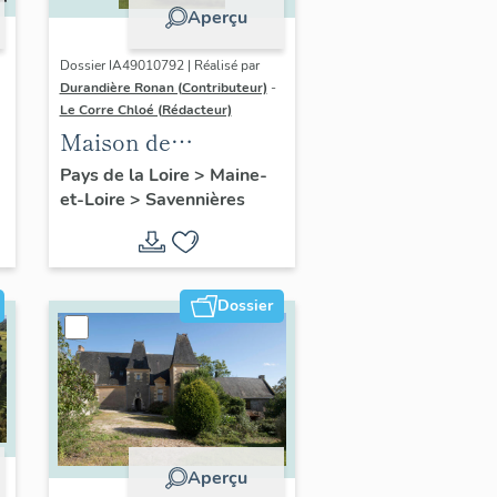
Aperçu
Dossier IA49010792 | Réalisé par
Durandière Ronan (Contributeur)
-
Le Corre Chloé (Rédacteur)
Maison de
villégiature dite villa
Pays de la Loire
>
Maine-
et-Loire
>
Savennières
Belle-Vue, 1 chemin
de la Monnaie
Dossier
Aperçu