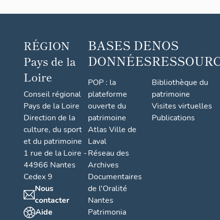
BASES DE
NOS
RÉGION
DONNÉES
RESSOUR
Pays de la
Loire
POP : la
Bibliothèque du
Conseil régional
plateforme
patrimoine
Pays de la Loire
ouverte du
Visites virtuelles
Direction de la
patrimoine
Publications
culture, du sport
Atlas Ville de
et du patrimoine
Laval
1 rue de la Loire -
Réseau des
44966 Nantes
Archives
Cedex 9
Documentaires
Nous
de l'Oralité
contacter
Nantes
Aide
Patrimonia