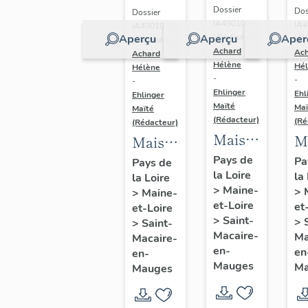
Dossier
Dos
Dossier
IA49010602
IA
IA49010601
Aperçu
Aperçu
Aper
| Réalisé par
| Ré
| Réalisé par
Achard
Ac
Achard
Hélène
Hé
Hélène
-
-
-
Ehlinger
Ehl
Ehlinger
Maïté
Maï
Maïté
(Rédacteur)
(Ré
(Rédacteur)
Maison
M
Maison
de
d
de
Pays de
Pa
Pays de
la Loire
l'industriel
la
c
la Loire
l'industriel
>
Maine-
>
>
Maine-
Yves
de
Auguste
et-Loire
et
et-Loire
Repussard,20
So
Repussard,
>
Saint-
>
>
Saint-
rue d'
A
Macaire-
24 rue
Ma
Macaire-
en-
en
Anjou,
en-
d
d'
Mauges
Ma
Mauges
Saint-
C
Anjou,
Macaire-
23
Saint-