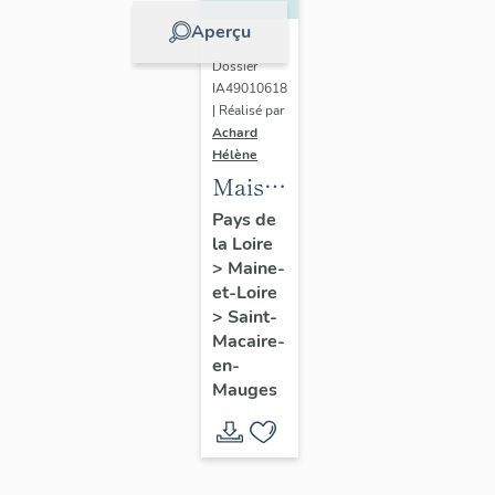
Aperçu
Dossier
IA49010618
| Réalisé par
Achard
Hélène
Maison
de
Pays de
la Loire
l'industriel
>
Maine-
Louis
et-Loire
Huchon
>
Saint-
(fils)
Macaire-
en-
Mauges