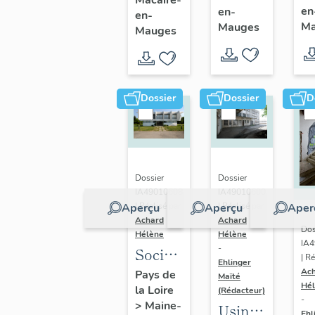
en
en-
Saint-
en-
de
Ma
Mauges
Mauges
Macaire-
Saint-
en-
Macaire-
Mauges
en-
Mauges
Dossier
Dossier
D
Dossier
Dossier
IA49010608
IA49010600
Aperçu
Aperçu
Aper
| Réalisé par
| Réalisé par
Achard
Achard
Dos
Hélène
Hélène
IA
-
Société
| Ré
Ehlinger
Anonyme
Ac
Pays de
Maïté
Hé
la Loire
de
(Rédacteur)
-
>
Maine-
Usine
Chaussures
Ehl