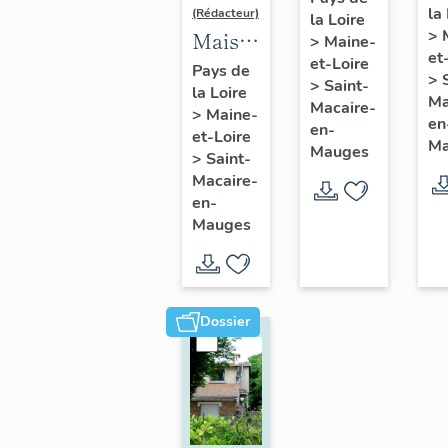
la
de
(Rédacteur)
la Loire
l'industriel
>
Maison
>
Maine-
So
Jean
et
et-Loire
de
A
Pays de
Pasquier,
>
>
Saint-
la Loire
l'industriel
d
Ma
9 rue
Macaire-
>
Maine-
Louis
en
C
en-
Jeanne-
et-Loire
Ma
Pasquier,
Mauges
Sa
>
Saint-
d'Arc,
2 rue
Macaire-
M
Saint-
en-
Pasteur,
en
Macaire-
Mauges
Saint-
M
en-
Macaire-
Mauges
en-
Mauges
Dossier