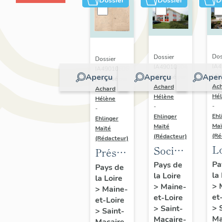
Dossier
Dossier
D
Dos
Dossier
Dossier
IA
IA49010604
IA49010606
Aperçu
Aperçu
Aper
| Ré
| Réalisé par
| Réalisé par
Ac
Achard
Achard
Hé
Hélène
Hélène
-
-
-
Ehl
Ehlinger
Ehlinger
Maï
Maïté
Maïté
(Ré
(Rédacteur)
(Rédacteur)
L
Société
Présentation
B
BTP
du
Pa
Pays de
Pays de
la
Ai
la Loire
Chupin-
la Loire
patrimoine
>
>
Maine-
>
Maine-
10
Vigneron,
industriel
et
et-Loire
et-Loire
al
94 rue
de la
>
>
Saint-
>
Saint-
Be
Choletaise,
Ma
Macaire-
commune
Macaire-