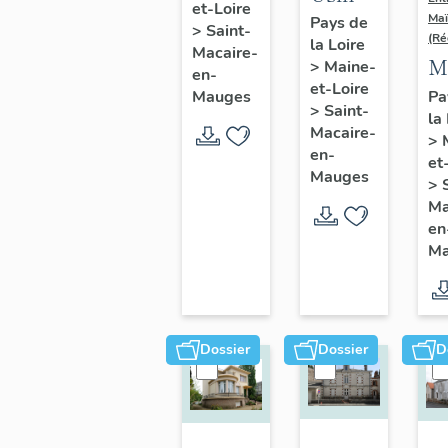
et-Loire
de
Maï
Pays de
>
Saint-
(Ré
la Loire
chaussures
Macaire-
M
>
Maine-
Repussard-
en-
et-Loire
d
Pa
Mauges
Chupin,
>
Saint-
la
l'
22 rue
Macaire-
>
G
en-
d'Anjou
et
C
Mauges
>
16
Ma
en
d'
Ma
A
Sa
M
en
Dossier
Dossier
D
M