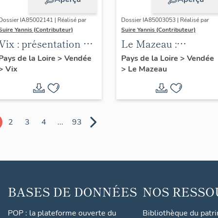
Dossier IA85002141 | Réalisé par
Dossier IA85003053 | Réalisé par
Suire Yannis (Contributeur)
Suire Yannis (Contributeur)
Vix : présentation de
Le Mazeau :
la commune
présentation de la
Pays de la Loire
>
Vendée
Pays de la Loire
>
Vendée
>
Vix
>
Le Mazeau
commune
2
3
4
...
93
BASES DE DONNÉES
NOS RESSO
POP : la plateforme ouverte du
Bibliothèque du patr