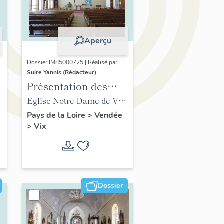
Aperçu
Dossier IM85000725 | Réalisé par
Suire Yannis (Rédacteur)
Présentation des
objets mobiliers de
Eglise Notre-Dame de Vix
t
l'église de Vix
(ancienne) (vestiges),
Pays de la Loire
>
Vendée
>
Vix
abside
Dossier