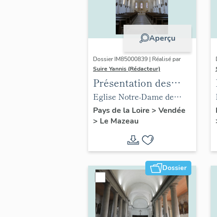
Aperçu
Dossier IM85000839 | Réalisé par
Suire Yannis (Rédacteur)
Présentation des
objets mobiliers de
Eglise Notre-Dame de
l'église du Mazeau
l'Immaculée Conception
Pays de la Loire
>
Vendée
>
Le Mazeau
du Mazeau
Dossier