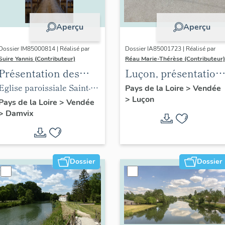
Aperçu
Aperçu
Dossier IM85000814 | Réalisé par
Dossier IA85001723 | Réalisé par
Suire Yannis (Contributeur)
Réau Marie-Thérèse (Contributeur)
Présentation des
Luçon, présentation
objets mobiliers de
du territoire
Eglise paroissiale Saint-
Pays de la Loire
>
Vendée
>
Luçon
l'église de Damvix
communal
Guy de Damvix
Pays de la Loire
>
Vendée
>
Damvix
Dossier
Dossier