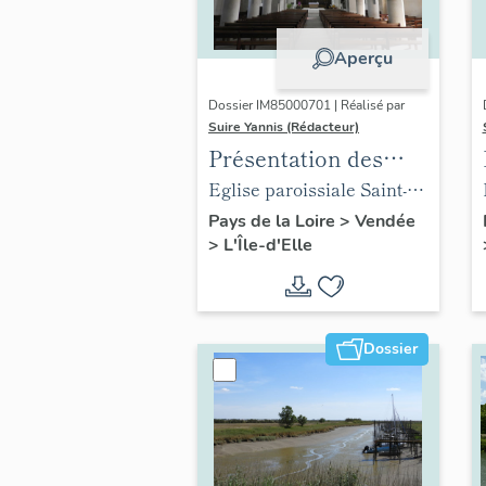
Aperçu
Dossier IM85000701 | Réalisé par
Suire Yannis (Rédacteur)
Présentation des
objets mobiliers de
Eglise paroissiale Saint-
l'église de L'Île-d'Elle
Hilaire de L'Île-d'Elle
Pays de la Loire
>
Vendée
>
L'Île-d'Elle
Dossier