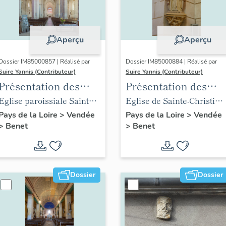
Aperçu
Aperçu
Dossier IM85000857 | Réalisé par
Dossier IM85000884 | Réalisé par
Suire Yannis (Contributeur)
Suire Yannis (Contributeur)
Présentation des
Présentation des
objets mobiliers de
objets mobiliers de
Eglise paroissiale Sainte-
Eglise de Sainte-Christine
l'église Sainte-
l'église de Sainte-
Eulalie de Benet
place Gabriel-Delaunay
Pays de la Loire
>
Vendée
Pays de la Loire
>
Vendée
>
Benet
>
Benet
Eulalie de Benet
Christine
Dossier
Dossier