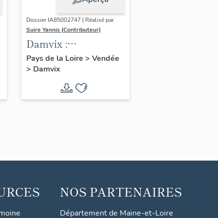
Dossier IA85002747 | Réalisé par
Suire Yannis (Contributeur)
Damvix :
présentation de la
Pays de la Loire
>
Vendée
>
Damvix
commune
URCES
NOS PARTENAIRES
imoine
Département de Maine-et-Loire