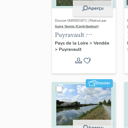
Aperçu
Dossier IA85001871 | Réalisé par
Suire Yannis (Contributeur)
Puyravault :
présentation de la
Pays de la Loire
>
Vendée
>
Puyravault
commune
Dossier
Aperçu