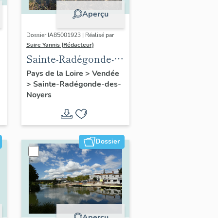
Aperçu
Dossier IA85001923 | Réalisé par
Suire Yannis (Rédacteur)
Sainte-Radégonde-
e
des-Noyers :
Pays de la Loire
>
Vendée
>
Sainte-Radégonde-des-
présentation de la
Noyers
commune
Dossier
Aperçu