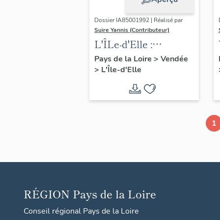
Dossier IA85001992 | Réalisé par
Suire Yannis (Contributeur)
L'ÎLe-d'Elle :
présentation de la
Pays de la Loire
>
Vendée
>
L'Île-d'Elle
commune
1
RÉGION
Pays de la Loire
Conseil régional Pays de la Loire