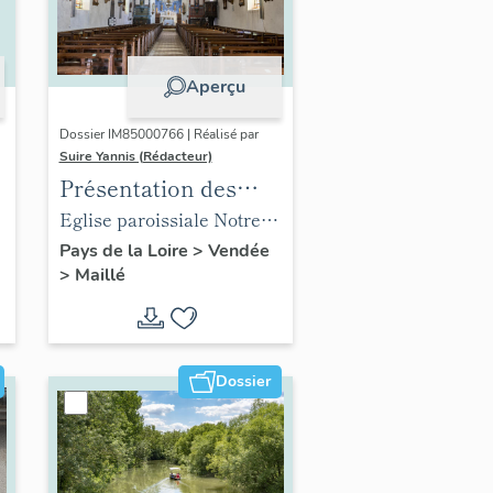
Aperçu
Dossier IM85000766 | Réalisé par
Suire Yannis (Rédacteur)
Présentation des
objets mobiliers de
,
Eglise paroissiale Notre-
l'église paroissiale
Dame de l'Assomption de
Pays de la Loire
>
Vendée
>
Maillé
Notre-Dame de
Maillé
l'Assomption de
Maillé
Dossier