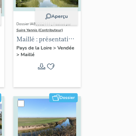
Aperçu
Dossier IA85002444 | Réalisé par
Suire Yannis (Contributeur)
Maillé : présentation
de la commune
Pays de la Loire
>
Vendée
>
Maillé
Dossier