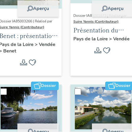
Aperçu
Aperçu
Dossier IA85001873 | Réalisé par
Dossier IA85003266 | Réalisé par
Suire Yannis (Contributeur)
Suire Yannis (Contributeur)
Présentation du
Benet : présentation
territoire de la Vallé
Pays de la Loire
>
Vendée
de la commune
Pays de la Loire
>
Vendée
de la Sèvre Niortaise
>
Benet
dans le Marais
poitevin
Dossier
Dossier
Aperçu
Aperçu