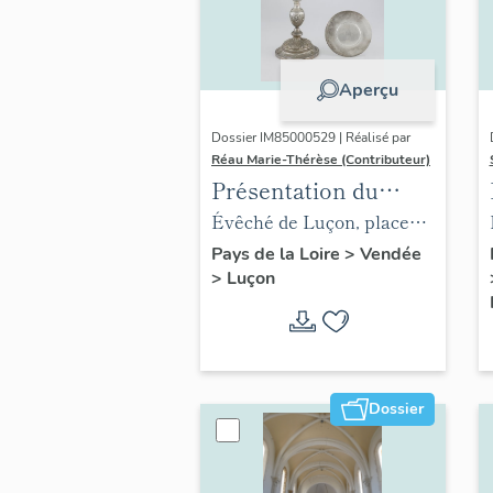
Aperçu
Dossier IM85000529 | Réalisé par
Réau Marie-Thérèse (Contributeur)
Présentation du
mobilier de l'évêché
Évêché de Luçon, place
de Luçon
Leclerc
Pays de la Loire
>
Vendée
>
Luçon
Dossier