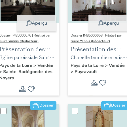
Aperçu
Aperçu
Dossier IM85000676 | Réalisé par
Dossier IM85000658 | Réalisé par
Suire Yannis (Rédacteur)
Suire Yannis (Rédacteur)
Présentation des
Présentation des
objets mobiliers de
objets mobiliers de
Eglise paroissiale Sainte
Chapelle templière puis
l'église de Sainte-
l'église de Puyravaul
Radegonde de Sainte-
église paroissiale Notre-
Pays de la Loire
>
Vendée
Pays de la Loire
>
Vendée
>
Sainte-Radégonde-des-
>
Puyravault
Radégonde-des-
Radégonde-des-Noyers
Dame de Puyravault
Noyers
Noyers
Dossier
Dossier