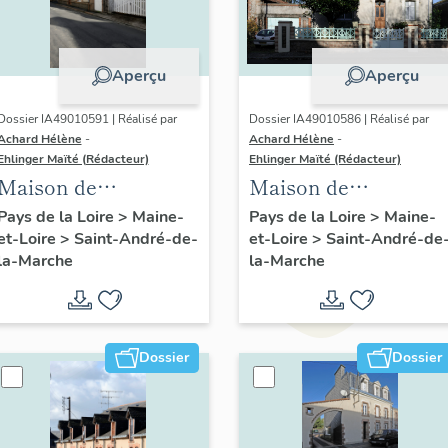
Aperçu
Aperçu
Dossier IA49010591 | Réalisé par
Dossier IA49010586 | Réalisé par
Achard Hélène
-
Achard Hélène
-
Ehlinger Maïté (Rédacteur)
Ehlinger Maïté (Rédacteur)
Maison de
Maison de
l'industriel de M.
l'industriel Joseph
Pays de la Loire
>
Maine-
Pays de la Loire
>
Maine-
et-Loire
>
Saint-André-de-
et-Loire
>
Saint-André-de
Morinière fondateur
Chéné fils, directeur
la-Marche
la-Marche
de l'usine Morinière-
de l'Usine Durand-
Ripoche, 5 rue de la
Chéné, 16 rue du
Tannerie, Saint-
Calvaire, Saint-
André-de-la-Marche
André-de-la-Marche
Dossier
Dossier