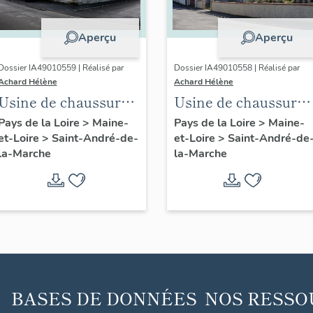
Aperçu
Aperçu
Dossier IA49010559 | Réalisé par
Dossier IA49010558 | Réalisé par
Achard Hélène
Achard Hélène
Usine de chaussures
Usine de chaussure
Morinière-Ripoche,
Durand-Chéné, 9 rue
Pays de la Loire
>
Maine-
Pays de la Loire
>
Maine-
et-Loire
>
Saint-André-de-
et-Loire
>
Saint-André-de
actuel Musée des
Augustin-Vincent
la-Marche
la-Marche
métiers de la
chaussure, 6 rue
Saint-Paul
BASES DE DONNÉES
NOS RESSO