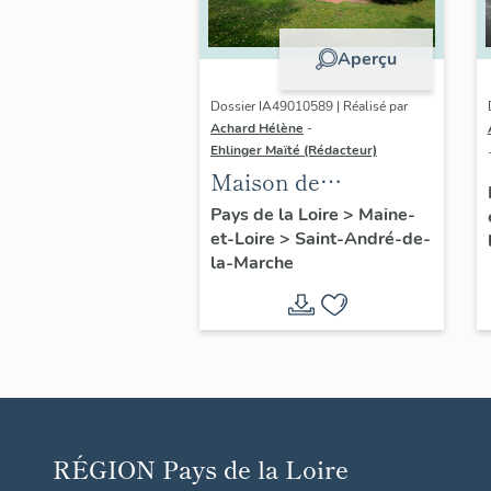
Aperçu
Dossier IA49010589 | Réalisé par
Achard Hélène
-
Ehlinger Maïté (Rédacteur)
Maison de
l'industriel Christian
Pays de la Loire
>
Maine-
et-Loire
>
Saint-André-de-
Chéné, directeur de
la-Marche
l'Usine Chéné, 18 rue
du Sacré-Cœur,
Saint-André-de-la-
Marche
RÉGION
Pays de la Loire