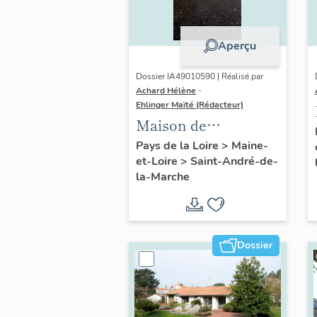
Aperçu
Dossier IA49010590 | Réalisé par
Achard Hélène
-
Ehlinger Maïté (Rédacteur)
Maison de
l'industriel Victor
Pays de la Loire
>
Maine-
et-Loire
>
Saint-André-de-
Ripoche fondateur
la-Marche
de l'usine Morinière-
Ripoche, 15 rue du
Calvaire, Saint-
André-de-la-Marche
Dossier