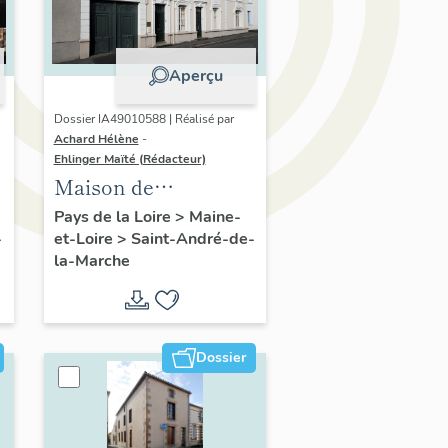
Aperçu
Dossier IA49010588 | Réalisé par
Achard Hélène
-
Ehlinger Maïté (Rédacteur)
Maison de
l'industriel Elie
Pays de la Loire
>
Maine-
-
et-Loire
>
Saint-André-de-
Durand, fondateur
la-Marche
de l'Usine Durand-
Chéné et de M.
Aigrault, directeur
de l'Usine Morinière,
Dossier
11 place de l' Aire-du-
Four, Saint-André-
de-la-Marche