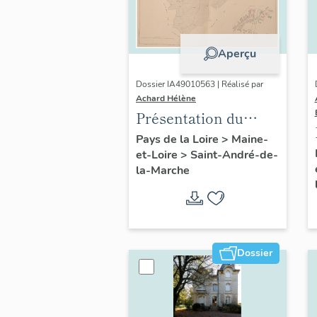
Aperçu
Dossier IA49010563 | Réalisé par
Achard Hélène
Présentation du
patrimoine
Pays de la Loire
>
Maine-
et-Loire
>
Saint-André-de-
industriel de la
la-Marche
commune de Saint-
André-de-la-Marche
Dossier