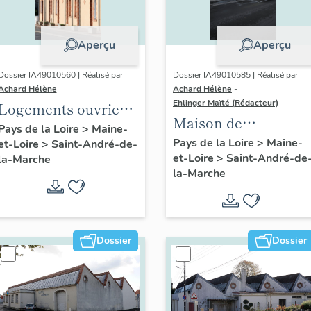
Aperçu
Aperçu
Dossier IA49010560 | Réalisé par
Dossier IA49010585 | Réalisé par
Achard Hélène
Achard Hélène
-
Ehlinger Maïté (Rédacteur)
Logements ouvriers
Maison de
de l'usine de
Pays de la Loire
>
Maine-
l'industriel Joseph
Pays de la Loire
>
Maine-
et-Loire
>
Saint-André-de-
chaussures Ripoche,
et-Loire
>
Saint-André-de
Chéné fondateur de
la-Marche
rue Jeanne-d'Arc
la-Marche
l'Usine Durand-
Chéné, 14 rue de la
Libération, Saint-
André-de-la-Marche
Dossier
Dossier