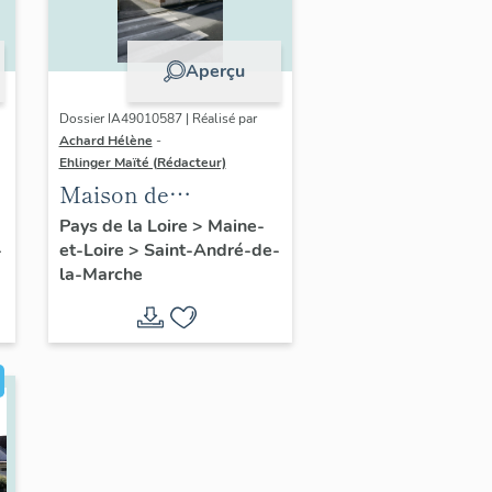
Aperçu
Dossier IA49010587 | Réalisé par
Achard Hélène
-
Ehlinger Maïté (Rédacteur)
Maison de
l'industriel Olivier
Pays de la Loire
>
Maine-
-
et-Loire
>
Saint-André-de-
Durand, fondateur
la-Marche
de l'Usine Durand-
Chéné, 25 rue de la
Libération, Saint-
André-de-la-Marche