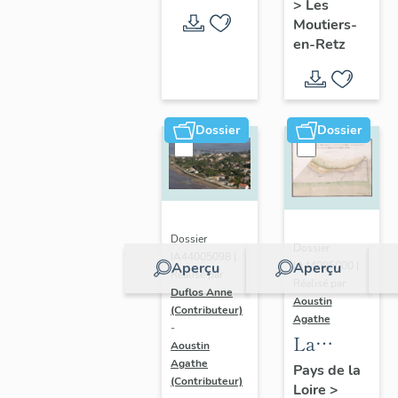
>
Les
en-Retz
Moutiers-
en-Retz
Dossier
Dossier
Dossier
Dossier
IA44005098 |
IA44005000 |
Aperçu
Aperçu
Réalisé par
Réalisé par
Duflos Anne
Aoustin
(Contributeur)
Agathe
-
La
Aoustin
Bernerie-
Agathe
Pays de la
(Contributeur)
Loire
>
en-Retz :