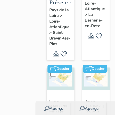
Présentation
Loire-
présentatio
de la
Atlantique
Pays de la
de la
>
La
Loire
>
commune
commune
Bernerie-
Loire-
de Saint-
en-Retz
Atlantique
Brevin-
>
Saint-
les-Pins
Brevin-les-
Pins
Dossier
Dossier
Dossier
Dossier
IA44003690 |
IA44004193 |
Aperçu
Aperçu
Réalisé par
Réalisé par