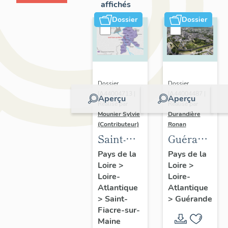
affichés
Dossier
Dossier
Dossier
Dossier
IA44004713 |
IA44004487 |
Aperçu
Aperçu
Réalisé par
Réalisé par
Mounier Sylvie
Durandière
(Contributeur)
Ronan
Saint-
Guérande
Fiacre-
:
Pays de la
Pays de la
Loire
>
Loire
>
sur-
présentatio
Loire-
Loire-
Maine :
de la
Atlantique
Atlantique
présentation
commune
>
Saint-
>
Guérande
de
et de
Fiacre-sur-
Maine
l'opération
l'aire