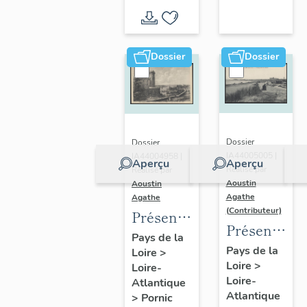
d'inventaire
d'étude
Dossier
Dossier
Dossier
Dossier
IA44005005 |
IA44004958 |
Aperçu
Aperçu
Réalisé par
Réalisé par
Aoustin
Aoustin
Agathe
Agathe
(Contributeur)
Présentation
Présentatio
de la
Pays de la
de la
Pays de la
Loire
>
commune
Loire
>
commune
Loire-
de
Loire-
Atlantique
des
Pornic
Atlantique
>
Pornic
Moutiers-