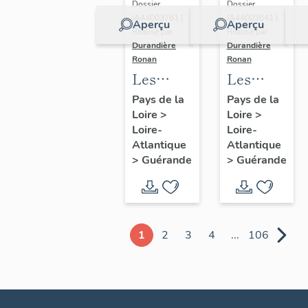
Dossier
Dossier
IA44003761 |
IA44003641 |
Aperçu
Aperçu
Réalisé par
Réalisé par
Durandière
Durandière
Ronan
Ronan
Les
Les
châteaux
blockhaus
Pays de la
Pays de la
Loire
>
Loire
>
et
de
Loire-
Loire-
manoirs
Guérande
Atlantique
Atlantique
de
>
Guérande
>
Guérande
Guérande
1
2
3
4
...
106