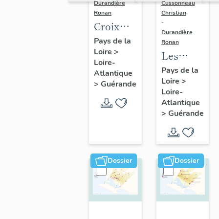
Durandière
Cussonneau
Ronan
Christian
-
Croix
Durandière
monumentales,
Pays de la
Ronan
Loire
>
croix de
Les
Loire-
chemin,
moulins
Pays de la
Atlantique
calvaires
Loire
>
de
>
Guérande
Loire-
et
Guérande
Atlantique
oratoires
>
Guérande
de
Guérande
Dossier
Dossier