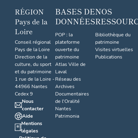
BASES DE
NOS
RÉGION
DONNÉES
RESSOUR
Pays de la
Loire
POP : la
Bibliothèque du
Conseil régional
plateforme
patrimoine
Pays de la Loire
ouverte du
Visites virtuelles
Direction de la
patrimoine
Publications
culture, du sport
Atlas Ville de
et du patrimoine
Laval
1 rue de la Loire -
Réseau des
44966 Nantes
Archives
Cedex 9
Documentaires
Nous
de l'Oralité
contacter
Nantes
Aide
Patrimonia
Mentions
légales