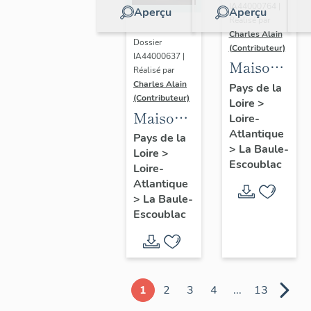
IA44000764 |
Aperçu
Aperçu
Réalisé par
Charles Alain
Dossier
(Contributeur)
IA44000637 |
Maison
Réalisé par
dite villa
Charles Alain
Pays de la
(Contributeur)
Loire
>
balnéaire
Maison
Loire-
Gazonette
Atlantique
dite villa
Pays de la
puis
>
La Baule-
Loire
>
balnéaire
Romance,
Escoublac
Loire-
Les
14
Atlantique
Peupliers,
>
La Baule-
avenue
23
Escoublac
de la
avenue
Concorde
des
Améthystes
1
2
3
4
...
13