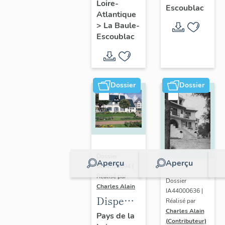
Loire-
Ohentzea,
Escoublac
Atlantique
7 avenue
>
La Baule-
Professeur-
Escoublac
Thiroloix
Dossier
Dossier
Dossier
Aperçu
Aperçu
IA44000694 |
Réalisé par
Dossier
Charles Alain
IA44000636 |
Dispensaire
Réalisé par
Charles Alain
dit
Pays de la
(Contributeur)