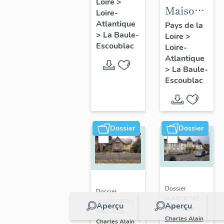
Loire
>
Fondation
Maison
Loire-
la
dite villa
Atlantique
Pays de la
Pérousse
>
La Baule-
Loire
>
balnéaire
puis
Escoublac
Loire-
Cybèle, 1
Dispensaire
Atlantique
avenue
>
La Baule-
d'hygiène
Hoëdic
Escoublac
social, 39
avenue
du
Maréchal-
Dossier
Dossier
Joffre
Dossier
Dossier
IA44000740 |
IA44000805 |
Aperçu
Aperçu
Réalisé par
Réalisé par
Charles Alain
Charles Alain