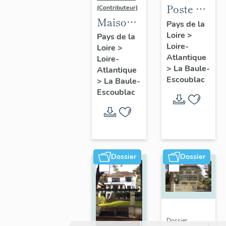
Poste de
(Contributeur)
Maison
la Baule-
Pays de la
dite villa
Loire
>
Escoublac,
Pays de la
Loire-
Loire
>
balnéaire
place de
Atlantique
Loire-
Nam Ky,
la
>
La Baule-
Atlantique
139
Victoire
Escoublac
>
La Baule-
avenue
Escoublac
du
Maréchal-
de-
Lattre-
Dossier
Dossier
de-
Tassigny
Dossier