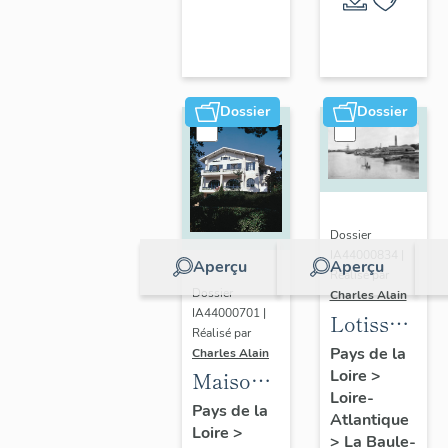
Escoublac
de la
commune
de La
Baule-
Dossier
Dossier
Escoublac
Dossier
IA44000834 |
Aperçu
Aperçu
Réalisé par
Dossier
Charles Alain
IA44000701 |
Lotissemen
Réalisé par
concerté
Pays de la
Charles Alain
Loire
>
Benoit
Maison
Loire-
dite villa
Pays de la
Atlantique
Loire
>
balnéaire
>
La Baule-