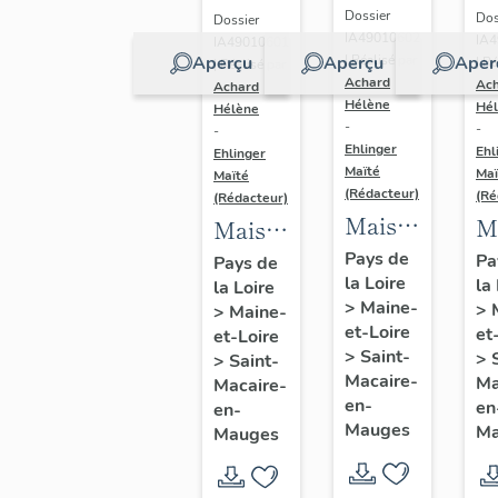
Dossier
Dos
Dossier
IA49010602
IA
IA49010601
Aperçu
Aperçu
Aper
| Réalisé par
| Ré
| Réalisé par
Achard
Ac
Achard
Hélène
Hé
Hélène
-
-
-
Ehlinger
Ehl
Ehlinger
Maïté
Maï
Maïté
(Rédacteur)
(Ré
(Rédacteur)
Maison
M
Maison
de
d
de
Pays de
Pa
Pays de
la Loire
l'industriel
la
c
la Loire
l'industriel
>
Maine-
>
>
Maine-
Yves
de
Auguste
et-Loire
et
et-Loire
Repussard,20
So
Repussard,
>
Saint-
>
>
Saint-
rue d'
A
Macaire-
24 rue
Ma
Macaire-
en-
en
Anjou,
en-
d
d'
Mauges
Ma
Mauges
Saint-
C
Anjou,
Macaire-
23
Saint-