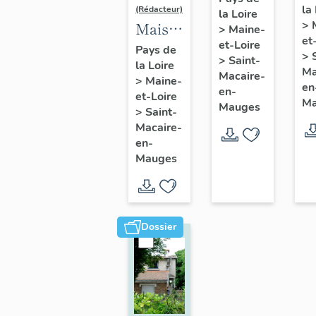
la
de
(Rédacteur)
la Loire
l'industriel
>
Maison
>
Maine-
So
Jean
et
et-Loire
de
A
Pays de
Pasquier,
>
>
Saint-
la Loire
l'industriel
d
Ma
9 rue
Macaire-
>
Maine-
Louis
en
C
en-
Jeanne-
et-Loire
Ma
Pasquier,
Mauges
Sa
>
Saint-
d'Arc,
2 rue
Macaire-
M
Saint-
en-
Pasteur,
en
Macaire-
Mauges
Saint-
M
en-
Macaire-
Mauges
en-
Mauges
Dossier