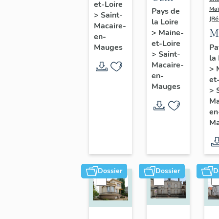
et-Loire
de
Maï
Pays de
>
Saint-
(Ré
la Loire
chaussures
Macaire-
M
>
Maine-
Repussard-
en-
et-Loire
d
Pa
Mauges
Chupin,
>
Saint-
la
l'
22 rue
Macaire-
>
G
en-
d'Anjou
et
C
Mauges
>
16
Ma
en
d'
Ma
A
Sa
M
en
Dossier
Dossier
D
M