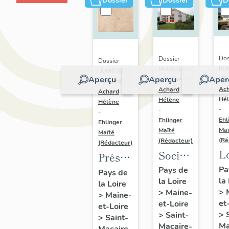
Dossier
Dossier
D
Dos
Dossier
Dossier
IA
IA49010604
IA49010606
Aperçu
Aperçu
Aper
| Ré
| Réalisé par
| Réalisé par
Ac
Achard
Achard
Hé
Hélène
Hélène
-
-
-
Ehl
Ehlinger
Ehlinger
Maï
Maïté
Maïté
(Ré
(Rédacteur)
(Rédacteur)
L
Société
Présentation
B
BTP
du
Pa
Pays de
Pays de
la
Ai
la Loire
Chupin-
la Loire
patrimoine
>
>
Maine-
>
Maine-
10
Vigneron,
industriel
et
et-Loire
et-Loire
al
94 rue
de la
>
>
Saint-
>
Saint-
Be
Choletaise,
Ma
Macaire-
commune
Macaire-