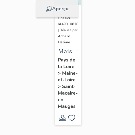
Aperçu
Dossier
IA49010618
| Réalisé par
Achard
Hélène
Maison
de
Pays de
la Loire
l'industriel
>
Maine-
Louis
et-Loire
Huchon
>
Saint-
(fils)
Macaire-
en-
Mauges