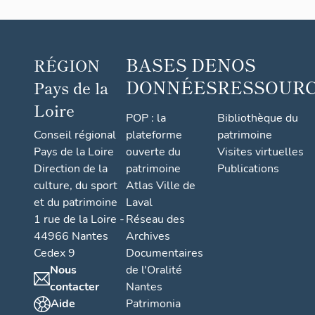
BASES DE
NOS
RÉGION
DONNÉES
RESSOUR
Pays de la
Loire
POP : la
Bibliothèque du
Conseil régional
plateforme
patrimoine
Pays de la Loire
ouverte du
Visites virtuelles
Direction de la
patrimoine
Publications
culture, du sport
Atlas Ville de
et du patrimoine
Laval
1 rue de la Loire -
Réseau des
44966 Nantes
Archives
Cedex 9
Documentaires
Nous
de l'Oralité
contacter
Nantes
Aide
Patrimonia