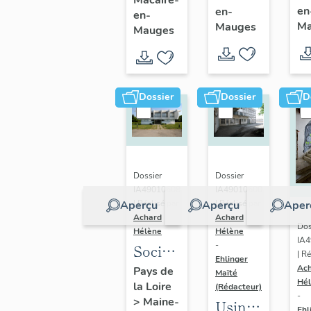
en
en-
Saint-
en-
de
Ma
Mauges
Mauges
Macaire-
Saint-
en-
Macaire-
Mauges
en-
Mauges
Dossier
Dossier
D
Dossier
Dossier
IA49010608
IA49010600
Aperçu
Aperçu
Aper
| Réalisé par
| Réalisé par
Achard
Achard
Dos
Hélène
Hélène
IA
-
Société
| Ré
Ehlinger
Anonyme
Ac
Pays de
Maïté
Hé
la Loire
de
(Rédacteur)
-
>
Maine-
Usine
Chaussures
Ehl