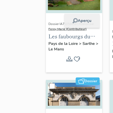
Aperçu
Dossier IA72058858 | Réalisé par
Ferey Marie (Contributeur)
Les faubourgs du
Mans : présentation
Pays de la Loire
>
Sarthe
>
Le Mans
de l'opération
d'inventaire
Dossier