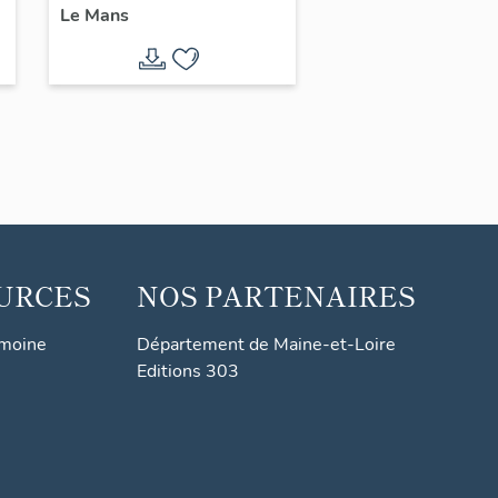
Le Mans
loisirs etc. du
quartier du Maroc
URCES
NOS PARTENAIRES
imoine
Département de Maine-et-Loire
Editions 303