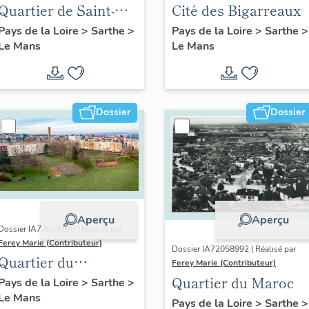
Quartier de Saint-
Cité des Bigarreaux
Georges-du-Plain
Pays de la Loire
>
Sarthe
>
Pays de la Loire
>
Sarthe
>
Le Mans
Le Mans
Dossier
Dossier
Aperçu
Aperçu
Dossier IA72059188 | Réalisé par
Ferey Marie (Contributeur)
Dossier IA72058992 | Réalisé par
Quartier du
Ferey Marie (Contributeur)
Ronceray-
Quartier du Maroc
Pays de la Loire
>
Sarthe
>
Le Mans
Glonnières
Pays de la Loire
>
Sarthe
>