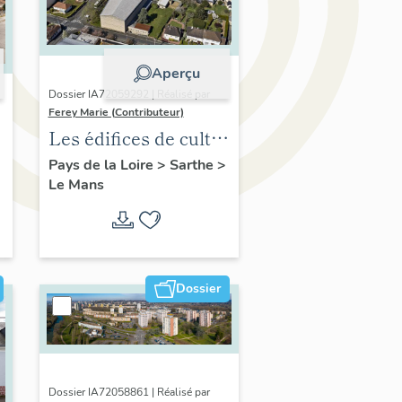
Aperçu
Dossier IA72059292 | Réalisé par
Ferey Marie (Contributeur)
Les édifices de culte
du XXe siècle au
Pays de la Loire
>
Sarthe
>
Le Mans
Mans
Dossier
Dossier IA72058861 | Réalisé par