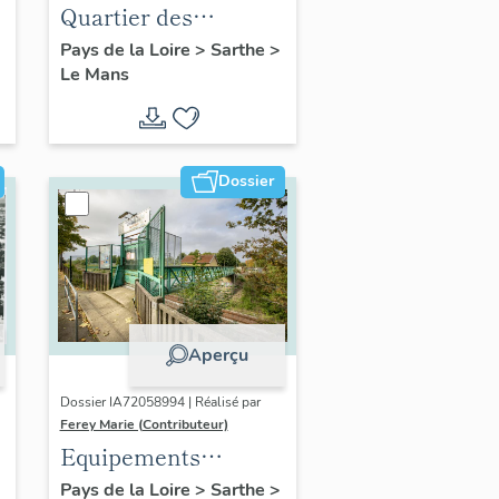
Quartier des
Bruyères
Pays de la Loire
>
Sarthe
>
Le Mans
Dossier
Aperçu
Dossier IA72058994 | Réalisé par
Ferey Marie (Contributeur)
Equipements
scolaires, de culte, de
Pays de la Loire
>
Sarthe
>