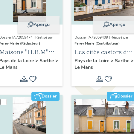
Aperçu
Aperçu
Dossier IA72059474 | Réalisé par
Dossier IA72059409 | Réalisé par
Ferey Marie (Rédacteur)
Ferey Marie (Contributeur)
Maisons "H.B.M"
Les cités castors du
modèle Levesque
Mans
Pays de la Loire
>
Sarthe
>
Pays de la Loire
>
Sarthe
>
Le Mans
Le Mans
Dossier
Dossier