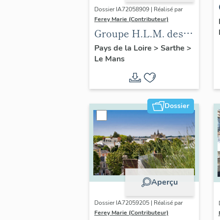
Dossier IA72058909 | Réalisé par
Ferey Marie (Contributeur)
Groupe H.L.M. des
Maillets
Pays de la Loire
>
Sarthe
>
Le Mans
Dossier
Aperçu
Dossier IA72059205 | Réalisé par
Ferey Marie (Contributeur)