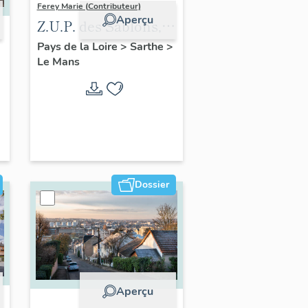
Ferey Marie (Contributeur)
Aperçu
Z.U.P. des Sablons,
Le Mans
Pays de la Loire
>
Sarthe
>
Le Mans
Dossier
Aperçu