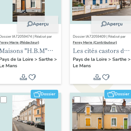
Aperçu
Aperçu
Dossier IA72059474 | Réalisé par
Dossier IA72059409 | Réalisé par
Ferey Marie (Rédacteur)
Ferey Marie (Contributeur)
Maisons "H.B.M"
Les cités castors du
modèle Levesque
Mans
Pays de la Loire
>
Sarthe
>
Pays de la Loire
>
Sarthe
>
Le Mans
Le Mans
Dossier
Dossier