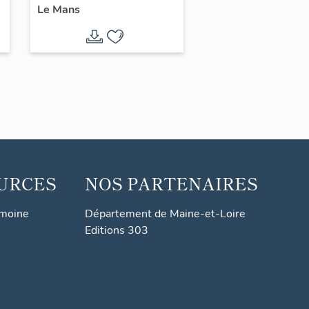
Le Mans
loisirs etc. du
quartier du Maroc
URCES
NOS PARTENAIRES
imoine
Département de Maine-et-Loire
Editions 303