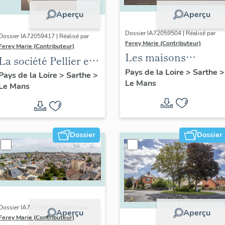
Aperçu
Aperçu
Dossier IA72059504 | Réalisé par
Dossier IA72059417 | Réalisé par
Ferey Marie (Contributeur)
Ferey Marie (Contributeur)
Les maisons
La société Pellier et
faubouriennes du
Pays de la Loire
>
Sarthe
>
Frères
Pays de la Loire
>
Sarthe
>
Le Mans
Mans dites "les
Le Mans
mancelles"
Dossier
Dossier
Dossier IA72058916 | Réalisé par
Aperçu
Aperçu
Ferey Marie (Contributeur)