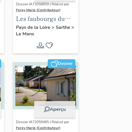
Dossier IA72058859 | Réalisé par
Ferey Marie (Contributeur)
Les faubourgs du
Mans : présentation
Pays de la Loire
>
Sarthe
>
Le Mans
de l'aire d'étude
Dossier
Aperçu
Dossier IA72059485 | Réalisé par
Ferey Marie (Contributeur)