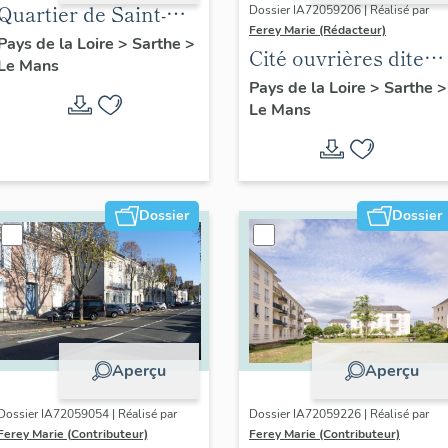
Quartier de Saint-
Dossier IA72059206 | Réalisé par
Ferey Marie (Rédacteur)
Pavin-des-Champs
Pays de la Loire
>
Sarthe
>
Cité ouvrières dite
Le Mans
"cité sous les Pins"
Pays de la Loire
>
Sarthe
>
Le Mans
Dossier
Dossier
Aperçu
Aperçu
Dossier IA72059054 | Réalisé par
Dossier IA72059226 | Réalisé par
Ferey Marie (Contributeur)
Ferey Marie (Contributeur)