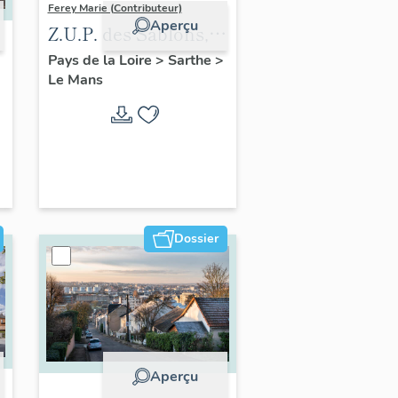
Ferey Marie (Contributeur)
Aperçu
Z.U.P. des Sablons,
Le Mans
Pays de la Loire
>
Sarthe
>
Le Mans
Dossier
Aperçu