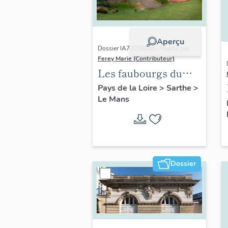
Aperçu
Dossier IA72058858 | Réalisé par
Ferey Marie (Contributeur)
Les faubourgs du
Mans : présentation
Pays de la Loire
>
Sarthe
>
Le Mans
de l'opération
d'inventaire
Dossier