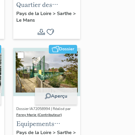
Quartier des
Bruyères
Pays de la Loire
>
Sarthe
>
Le Mans
Dossier
Aperçu
Dossier IA72058994 | Réalisé par
Ferey Marie (Contributeur)
Equipements
scolaires, de culte, de
Pays de la Loire
>
Sarthe
>