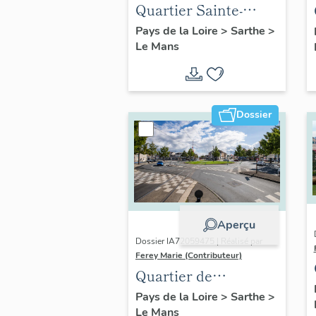
Quartier Sainte-
Croix
Pays de la Loire
>
Sarthe
>
Le Mans
Dossier
Aperçu
Dossier IA72059475 | Réalisé par
Ferey Marie (Contributeur)
Quartier de
Pontlieue
Pays de la Loire
>
Sarthe
>
Le Mans