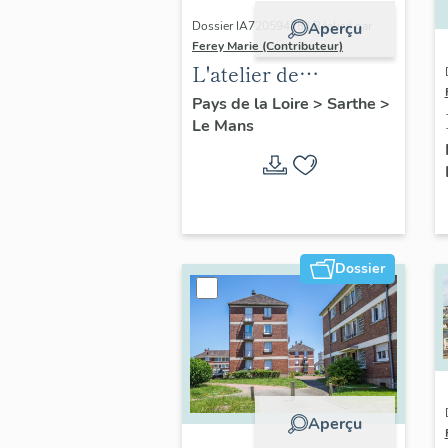
Dossier IA72059478 | Réalisé par
Aperçu
Ferey Marie (Contributeur)
L'atelier de
sculpteur-
Pays de la Loire
>
Sarthe
>
Le Mans
ornemaniste
Cottereau
Dossier
Aperçu