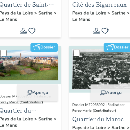
Quartier de Saint-
Cité des Bigarreaux
Georges-du-Plain
Pays de la Loire
>
Sarthe
>
Pays de la Loire
>
Sarthe
>
Le Mans
Le Mans
Dossier
Dossier
Aperçu
Aperçu
Dossier IA72059188 | Réalisé par
Ferey Marie (Contributeur)
Dossier IA72058992 | Réalisé par
Quartier du
Ferey Marie (Contributeur)
Ronceray-
Quartier du Maroc
Pays de la Loire
>
Sarthe
>
Le Mans
Glonnières
Pays de la Loire
>
Sarthe
>