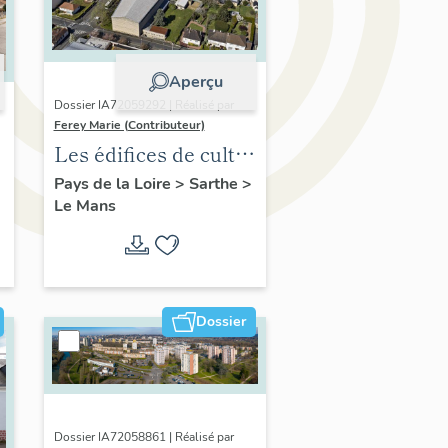
Aperçu
Dossier IA72059292 | Réalisé par
Ferey Marie (Contributeur)
Les édifices de culte
du XXe siècle au
Pays de la Loire
>
Sarthe
>
Le Mans
Mans
Dossier
Dossier IA72058861 | Réalisé par