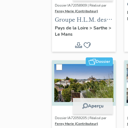
Dossier IA72058909 | Réalisé par
Ferey Marie (Contributeur)
Groupe H.L.M. des
Maillets
Pays de la Loire
>
Sarthe
>
Le Mans
Dossier
Aperçu
Dossier IA72059205 | Réalisé par
Ferey Marie (Contributeur)