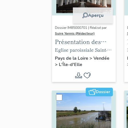
Aperçu
Dossier IM85000701 | Réalisé par
Suire Yannis (Rédacteur)
Présentation des
objets mobiliers de
Eglise paroissiale Saint-
l'église de L'Île-d'Elle
Hilaire de L'Île-d'Elle
Pays de la Loire
>
Vendée
>
L'Île-d'Elle
Dossier