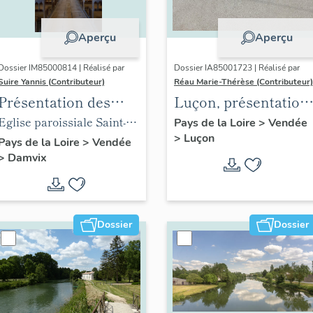
Aperçu
Aperçu
Dossier IM85000814 | Réalisé par
Dossier IA85001723 | Réalisé par
Suire Yannis (Contributeur)
Réau Marie-Thérèse (Contributeur)
Présentation des
Luçon, présentation
objets mobiliers de
du territoire
Eglise paroissiale Saint-
Pays de la Loire
>
Vendée
>
Luçon
l'église de Damvix
communal
Guy de Damvix
Pays de la Loire
>
Vendée
>
Damvix
Dossier
Dossier