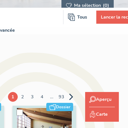
Ma sélection
(0)
Tous
Lancer la re
avancée
1
2
3
4
...
93
Aperçu
Dossier
Carte