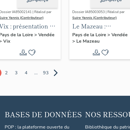
Dossier IA85002141 | Réalisé par
Dossier IA85003053 | Réalisé par
Suire Yannis (Contributeur)
Suire Yannis (Contributeur)
Vix : présentation de
Le Mazeau :
la commune
présentation de la
Pays de la Loire
>
Vendée
Pays de la Loire
>
Vendée
>
Vix
>
Le Mazeau
commune
2
3
4
...
93
BASES DE DONNÉES
NOS RESSO
POP : la plateforme ouverte du
Bibliothèque du patr