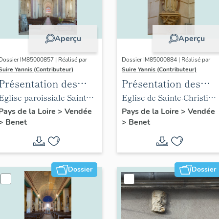
Aperçu
Aperçu
Dossier IM85000857 | Réalisé par
Dossier IM85000884 | Réalisé par
Suire Yannis (Contributeur)
Suire Yannis (Contributeur)
Présentation des
Présentation des
objets mobiliers de
objets mobiliers de
Eglise paroissiale Sainte-
Eglise de Sainte-Christine
l'église Sainte-
l'église de Sainte-
Eulalie de Benet
place Gabriel-Delaunay
Pays de la Loire
>
Vendée
Pays de la Loire
>
Vendée
>
Benet
>
Benet
Eulalie de Benet
Christine
Dossier
Dossier