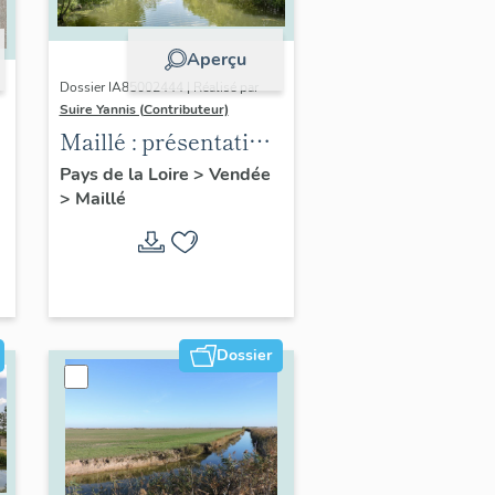
Aperçu
Dossier IA85002444 | Réalisé par
Suire Yannis (Contributeur)
Maillé : présentation
de la commune
Pays de la Loire
>
Vendée
>
Maillé
Dossier