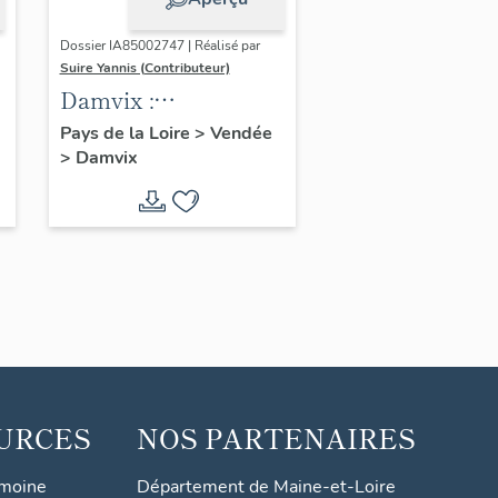
Dossier IA85002747 | Réalisé par
Suire Yannis (Contributeur)
Damvix :
présentation de la
Pays de la Loire
>
Vendée
>
Damvix
commune
URCES
NOS PARTENAIRES
imoine
Département de Maine-et-Loire