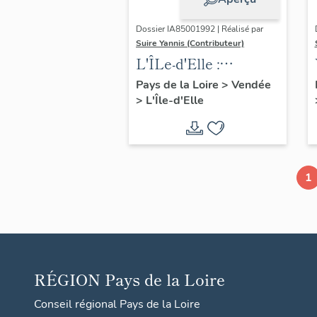
Dossier IA85001992 | Réalisé par
Suire Yannis (Contributeur)
L'ÎLe-d'Elle :
présentation de la
Pays de la Loire
>
Vendée
>
L'Île-d'Elle
commune
1
RÉGION
Pays de la Loire
Conseil régional Pays de la Loire