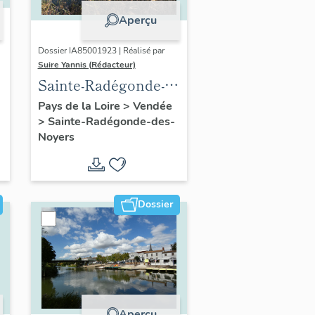
Aperçu
Dossier IA85001923 | Réalisé par
Suire Yannis (Rédacteur)
Sainte-Radégonde-
e
des-Noyers :
Pays de la Loire
>
Vendée
>
Sainte-Radégonde-des-
présentation de la
Noyers
commune
Dossier
Aperçu