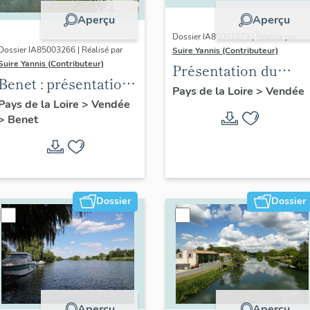
Aperçu
Aperçu
Dossier IA85001873 | Réalisé par
Dossier IA85003266 | Réalisé par
Suire Yannis (Contributeur)
Suire Yannis (Contributeur)
Présentation du
Benet : présentation
territoire de la Vallé
Pays de la Loire
>
Vendée
de la commune
Pays de la Loire
>
Vendée
de la Sèvre Niortaise
>
Benet
dans le Marais
poitevin
Dossier
Dossier
Aperçu
Aperçu