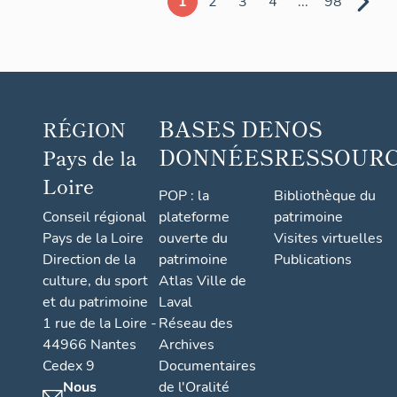
1
2
3
4
...
98
Thorée-
les-Pins
BASES DE
NOS
RÉGION
DONNÉES
RESSOUR
Pays de la
Loire
POP : la
Bibliothèque du
Conseil régional
plateforme
patrimoine
Pays de la Loire
ouverte du
Visites virtuelles
Direction de la
patrimoine
Publications
culture, du sport
Atlas Ville de
et du patrimoine
Laval
1 rue de la Loire -
Réseau des
44966 Nantes
Archives
Cedex 9
Documentaires
Nous
de l'Oralité