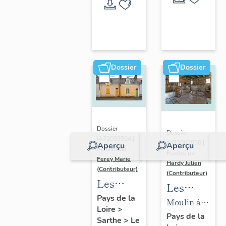
Mans
Dossier
Dossier
Dossier
Dossier
IA72059504 |
IM72002556 |
Aperçu
Aperçu
Réalisé par
Réalisé par
Ferey Marie
Hardy Julien
(Contributeur)
(Contributeur)
Les
Les
maisons
Pays de la
machines
Moulin à
Loire
>
faubouriennes
du
farine de
Pays de la
Sarthe
>
Le
du Mans