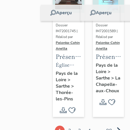
Aperçu
Aperçu
Dossier
Dossier
IM72001745 |
IM72001589 |
Réalisé par
Réalisé par
Palonka-Cohin
Palonka-Cohin
Anetta
Anetta
Présentation
Présentatio
des
des
Église
Pays de la
Loire
>
objets
objets
paroissiale
Pays de la
Sarthe
>
La
Loire
>
mobiliers
mobiliers
Saint-
Chapelle-
Sarthe
>
de
de la
Germain
aux-Choux
Thorée-
l'église
chapelle
de Thorée-
les-Pins
paroissiale
de la
les-Pins
Saint-
famille
Germain
Mabilleau
de