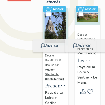
affichés
Dossier
Dossier
Dossier
IA72058858 |
Réalisé par
Aperçu
Aperçu
Ferey Marie
(Contributeur)
Dossier
Les
IA72001338 |
Réalisé par
faubourgs
Pays de la
Aquilon
Loire
>
du Mans
Stéphanie
Sarthe
>
Le
:
(Contributeur)
Mans
Présentation
présentatio
de
de
Pays de la
Loire
>
l'opération
l'opération
Sarthe