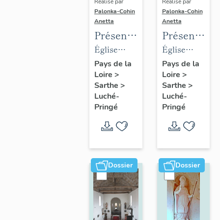
Réalisé par
Réalisé par
Palonka-Cohin
Palonka-Cohin
Anetta
Anetta
Présentation
Présentatio
des
des
Église
Église
objets
objets
paroissiale
paroissiale
Pays de la
Pays de la
Loire
>
Loire
>
mobiliers
mobiliers
Saint-
Notre-
Sarthe
>
Sarthe
>
de
de
Martin de
Dame de
Luché-
Luché-
l'église
l'église
Luché
l'Assomption
Pringé
Pringé
paroissiale
paroissiale
Saint-
Notre-
Martin
Dame de
de la
l'Assomptio
Dossier
Dossier
commune
de la
de
commune
Luché
de
Pringé