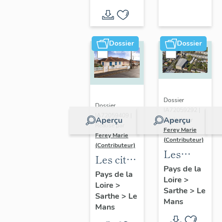
Vallée
d'inventaire
du Loir,
autour
de La
Dossier
Dossier
Chartre-
sur-le-
Loir
Dossier
Dossier
IA72059292 |
IA72059409 |
Aperçu
Aperçu
Réalisé par
Réalisé par
Ferey Marie
Ferey Marie
(Contributeur)
(Contributeur)
Les
Les cités
édifices
Pays de la
castors
Pays de la
Loire
>
de culte
Loire
>
du Mans
Sarthe
>
Le
du XXe
Sarthe
>
Le
Mans
Mans
siècle au