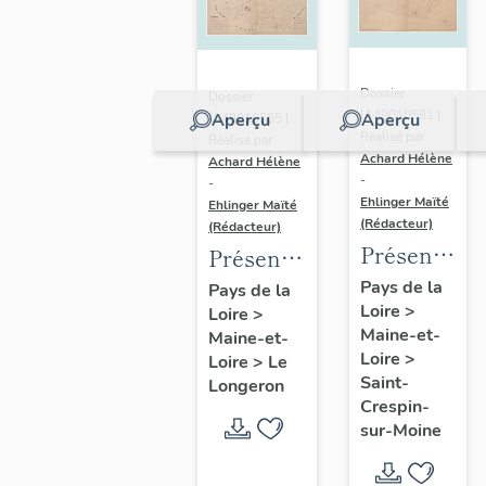
Dossier
Dossier
IA49010581 |
Aperçu
Aperçu
IA49010565 |
Réalisé par
Réalisé par
Achard Hélène
Achard Hélène
-
-
Ehlinger Maïté
Ehlinger Maïté
(Rédacteur)
(Rédacteur)
Présentatio
Présentation
du
du
Pays de la
Pays de la
Loire
>
patrimoine
Loire
>
patrimoine
Maine-et-
Maine-et-
industriel
industriel
Loire
>
Loire
>
Le
de la
de la
Saint-
Longeron
commune
commune
Crespin-
sur-Moine
de Saint-
du
Crespin-
Longeron