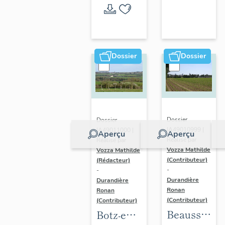
l'opération
thématique
Dossier
Dossier
Dossier
Dossier
IA49010999 |
IA49011000 |
Aperçu
Aperçu
Réalisé par
Réalisé par
Vozza Mathilde
Vozza Mathilde
(Contributeur)
(Rédacteur)
-
-
Durandière
Durandière
Ronan
Ronan
(Contributeur)
(Contributeur)
Beausse :
Botz-en-