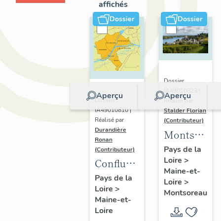
affichés
Dossier
Dossier
Dossier
IA49010823 |
Aperçu
Aperçu
Dossier
Réalisé par
IA49010810 |
Stalder Florian
Réalisé par
(Contributeur)
Durandière
Montsorea
Ronan
:
Pays de la
(Contributeur)
Loire
>
présentatio
Confluence
Maine-et-
de la
Maine-
Pays de la
Loire
>
commune
Loire
>
Loire :
Montsoreau
Maine-et-
présentation
Loire
de