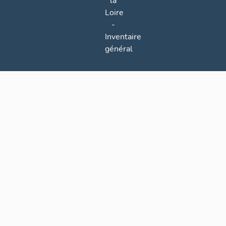
la
Loire
-
Inventaire
général