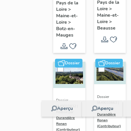
présentatio
Mauges :
Pays de la
Pays de la
Loire
>
de la
Loire
>
présentation
Maine-et-
Maine-et-
commune
de la
Loire
>
Loire
>
commune
Beausse
Botz-en-
Mauges
Dossier
Dossier
Dossier
Dossier
IA49010663 |
IA49010832 |
Aperçu
Aperçu
Réalisé par
Réalisé par
Durandière
Durandière
Ronan
Ronan
(Contributeur)
(Contributeur)