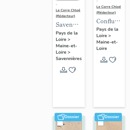
-
-
Le Corre Chloé
Le Corre Chloé
(Rédacteur)
(Rédacteur)
Confluence
Savennières
Maine-
Pays de la
:
Pays de la
Loire
>
Loire :
Loire
>
présentation
Maine-et-
présentatio
Maine-et-
de la
Loire
de l'aire
Loire
>
commune
Savennières
d'étude
Dossier
Dossier