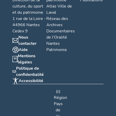
Direction de la
patrimoine
Publications
culture, du sport
Atlas Ville de
et du patrimoine
Laval
1 rue de la Loire -
Réseau des
44966 Nantes
Archives
Cedex 9
Documentaires
Nous
de l'Oralité
contacter
Nantes
Aide
Patrimonia
Mentions
légales
Politique de
confidentialité
Accessibilité
(c)
Région
Pays
de