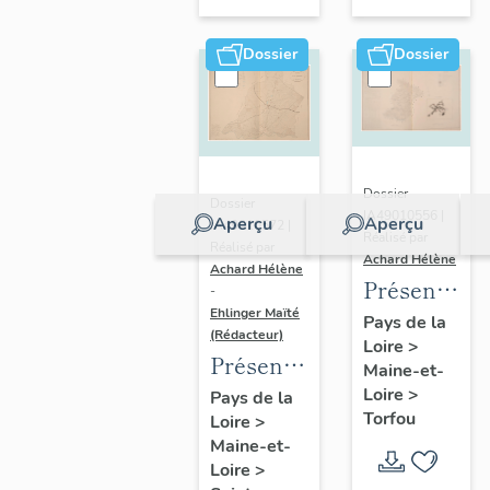
sur-
Moine
Dossier
Dossier
Dossier
Dossier
IA49010556 |
Aperçu
Aperçu
IA49010572 |
Réalisé par
Réalisé par
Achard Hélène
Achard Hélène
Présentatio
-
Ehlinger Maïté
du
Pays de la
(Rédacteur)
Loire
>
patrimoine
Présentation
Maine-et-
industriel
du
Loire
>
Pays de la
de la
Torfou
Loire
>
patrimoine
commune
Maine-et-
industriel
de
Loire
>
de la