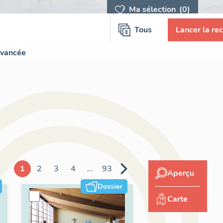
Ma sélection
(0)
Tous
Lancer la re
avancée
1
2
3
4
...
93
Aperçu
Dossier
Carte