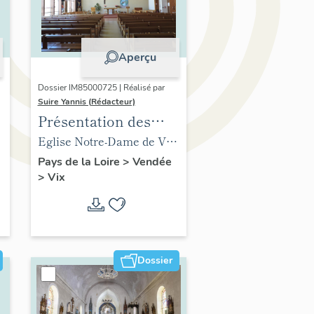
Aperçu
Dossier IM85000725 | Réalisé par
Suire Yannis (Rédacteur)
Présentation des
objets mobiliers de
Eglise Notre-Dame de Vix
t
l'église de Vix
(ancienne) (vestiges),
Pays de la Loire
>
Vendée
>
Vix
abside
Dossier