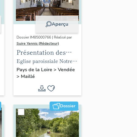
Aperçu
Dossier IM85000766 | Réalisé par
Suire Yannis (Rédacteur)
Présentation des
objets mobiliers de
,
Eglise paroissiale Notre-
l'église paroissiale
Dame de l'Assomption de
Pays de la Loire
>
Vendée
>
Maillé
Notre-Dame de
Maillé
l'Assomption de
Maillé
Dossier