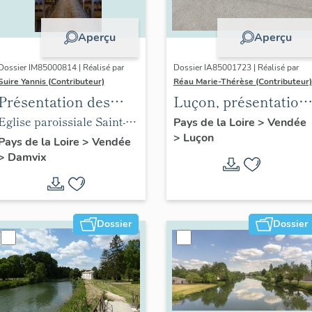
Aperçu
Aperçu
Dossier IM85000814 | Réalisé par
Dossier IA85001723 | Réalisé par
Suire Yannis (Contributeur)
Réau Marie-Thérèse (Contributeur)
Présentation des
Luçon, présentation
objets mobiliers de
du territoire
Eglise paroissiale Saint-
Pays de la Loire
>
Vendée
>
Luçon
l'église de Damvix
communal
Guy de Damvix
Pays de la Loire
>
Vendée
>
Damvix
Dossier
Dossier