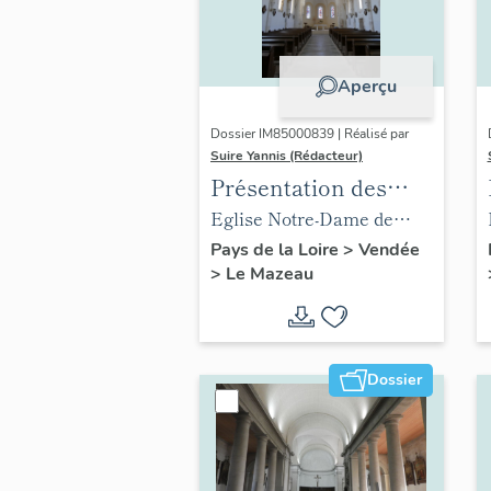
Aperçu
Dossier IM85000839 | Réalisé par
Suire Yannis (Rédacteur)
Présentation des
objets mobiliers de
Eglise Notre-Dame de
l'église du Mazeau
l'Immaculée Conception
Pays de la Loire
>
Vendée
>
Le Mazeau
du Mazeau
Dossier