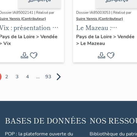
Dossier IA85002141 | Réalisé par
Dossier IA85003053 | Réalisé par
Suire Yannis (Contributeur)
Suire Yannis (Contributeur)
Vix : présentation de
Le Mazeau :
la commune
présentation de la
Pays de la Loire
>
Vendée
Pays de la Loire
>
Vendée
>
Vix
>
Le Mazeau
commune
2
3
4
...
93
BASES DE DONNÉES
NOS RESSO
POP : la plateforme ouverte du
Bibliothèque du patr