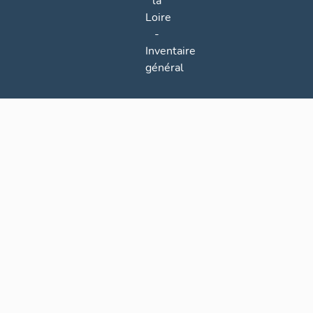
la
Loire
-
Inventaire
général