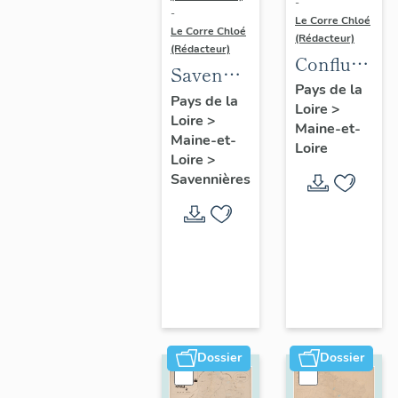
-
-
Le Corre Chloé
Le Corre Chloé
(Rédacteur)
(Rédacteur)
Confluence
Savennières
Maine-
Pays de la
:
Pays de la
Loire
>
Loire :
Loire
>
présentation
Maine-et-
présentatio
Maine-et-
de la
Loire
de l'aire
Loire
>
commune
Savennières
d'étude
Dossier
Dossier