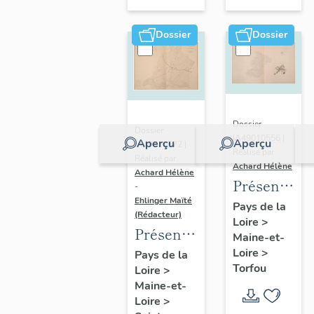
sur-
Moine
Dossier
Dossier
Dossier
Dossier
IA49010556 |
Aperçu
Aperçu
IA49010572 |
Réalisé par
Réalisé par
Achard Hélène
Achard Hélène
Présentatio
-
Ehlinger Maïté
du
Pays de la
(Rédacteur)
Loire
>
patrimoine
Présentation
Maine-et-
industriel
du
Loire
>
Pays de la
de la
Torfou
Loire
>
patrimoine
commune
Maine-et-
industriel
de
Loire
>
de la