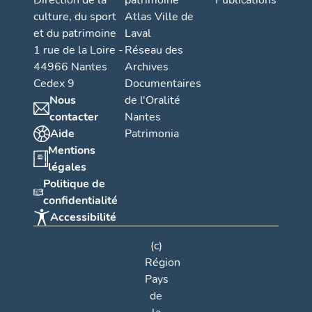
Direction de la
patrimoine
Publications
culture, du sport
Atlas Ville de
et du patrimoine
Laval
1 rue de la Loire -
Réseau des
44966 Nantes
Archives
Cedex 9
Documentaires
Nous
de l'Oralité
contacter
Nantes
Aide
Patrimonia
Mentions
légales
Politique de
confidentialité
Accessibilité
(c)
Région
Pays
de