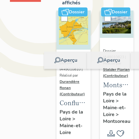
affichés
Dossier
Dossier
Dossier
IA49010823 |
Aperçu
Aperçu
Dossier
Réalisé par
IA49010810 |
Stalder Florian
Réalisé par
(Contributeur)
Durandière
Montsorea
Ronan
:
Pays de la
(Contributeur)
Loire
>
présentatio
Confluence
Maine-et-
de la
Maine-
Pays de la
Loire
>
commune
Loire
>
Loire :
Montsoreau
Maine-et-
présentation
Loire
de