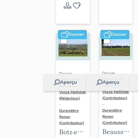
l'opération
thématique
Dossier
Dossier
Dossier
Dossier
IA49010999 |
IA49011000 |
Aperçu
Aperçu
Réalisé par
Réalisé par
Vozza Mathilde
Vozza Mathilde
(Contributeur)
(Rédacteur)
-
-
Durandière
Durandière
Ronan
Ronan
(Contributeur)
(Contributeur)
Beausse :
Botz-en-