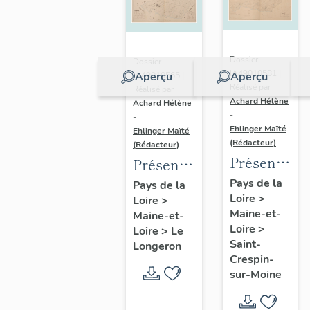
Dossier
Dossier
IA49010581 |
Aperçu
Aperçu
IA49010565 |
Réalisé par
Réalisé par
Achard Hélène
Achard Hélène
-
-
Ehlinger Maïté
Ehlinger Maïté
(Rédacteur)
(Rédacteur)
Présentatio
Présentation
du
du
Pays de la
Pays de la
Loire
>
patrimoine
Loire
>
patrimoine
Maine-et-
Maine-et-
industriel
industriel
Loire
>
Loire
>
Le
de la
de la
Saint-
Longeron
commune
commune
Crespin-
sur-Moine
de Saint-
du
Crespin-
Longeron