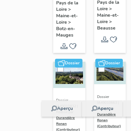
présentatio
Mauges :
Pays de la
Pays de la
Loire
>
de la
Loire
>
présentation
Maine-et-
Maine-et-
commune
de la
Loire
>
Loire
>
commune
Beausse
Botz-en-
Mauges
Dossier
Dossier
Dossier
Dossier
IA49010663 |
IA49010832 |
Aperçu
Aperçu
Réalisé par
Réalisé par
Durandière
Durandière
Ronan
Ronan
(Contributeur)
(Contributeur)