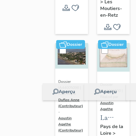
>
Les
en-Retz
Moutiers-
en-Retz
Dossier
Dossier
Dossier
Dossier
IA44005098 |
IA44005000 |
Aperçu
Aperçu
Réalisé par
Réalisé par
Duflos Anne
Aoustin
(Contributeur)
Agathe
-
La
Aoustin
Bernerie-
Agathe
Pays de la
(Contributeur)
Loire
>
en-Retz :