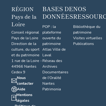
BASES DE
NOS
RÉGION
DONNÉES
RESSOUR
Pays de la
Loire
POP : la
Bibliothèque du
Conseil régional
plateforme
patrimoine
Pays de la Loire
ouverte du
Visites virtuelles
Direction de la
patrimoine
Publications
culture, du sport
Atlas Ville de
et du patrimoine
Laval
1 rue de la Loire -
Réseau des
44966 Nantes
Archives
Cedex 9
Documentaires
Nous
de l'Oralité
contacter
Nantes
Aide
Patrimonia
Mentions
légales