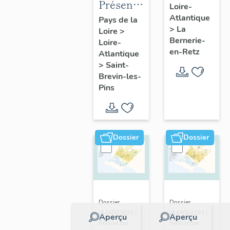
Présentation
Loire-
présentatio
de la
Atlantique
Pays de la
de la
>
La
Loire
>
commune
commune
Bernerie-
Loire-
de Saint-
en-Retz
Atlantique
Brevin-
>
Saint-
les-Pins
Brevin-les-
Pins
Dossier
Dossier
Dossier
Dossier
IA44003690 |
IA44004193 |
Aperçu
Aperçu
Réalisé par
Réalisé par