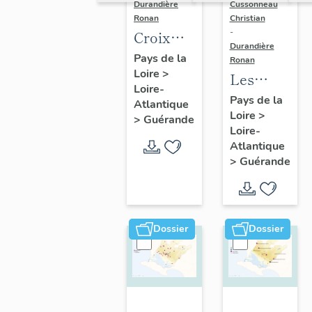
Durandière
Cussonneau
Ronan
Christian
-
Croix
Durandière
monumentales,
Pays de la
Ronan
Loire
>
croix de
Les
Loire-
chemin,
moulins
Pays de la
Atlantique
calvaires
Loire
>
de
>
Guérande
Loire-
et
Guérande
Atlantique
oratoires
>
Guérande
de
Guérande
Dossier
Dossier