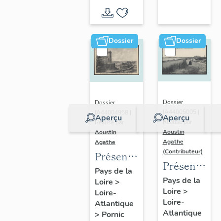
d'inventaire
d'étude
Dossier
Dossier
Dossier
Dossier
IA44005005 |
IA44004958 |
Aperçu
Aperçu
Réalisé par
Réalisé par
Aoustin
Aoustin
Agathe
Agathe
(Contributeur)
Présentation
Présentatio
de la
Pays de la
de la
Pays de la
Loire
>
commune
Loire
>
commune
Loire-
de
Loire-
Atlantique
des
Pornic
Atlantique
>
Pornic
Moutiers-