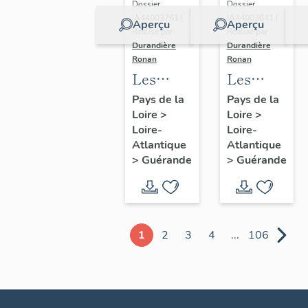
Dossier
Dossier
IA44003761 |
IA44003641 |
Aperçu
Aperçu
Réalisé par
Réalisé par
Durandière
Durandière
Ronan
Ronan
Les
Les
châteaux
blockhaus
Pays de la
Pays de la
Loire
>
Loire
>
et
de
Loire-
Loire-
manoirs
Guérande
Atlantique
Atlantique
de
>
Guérande
>
Guérande
Guérande
1
2
3
4
...
106