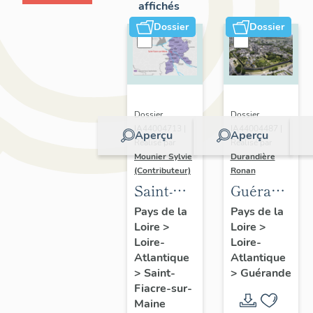
affichés
Dossier
Dossier
Dossier
Dossier
IA44004713 |
IA44004487 |
Aperçu
Aperçu
Réalisé par
Réalisé par
Mounier Sylvie
Durandière
(Contributeur)
Ronan
Saint-
Guérande
Fiacre-
:
Pays de la
Pays de la
Loire
>
Loire
>
sur-
présentatio
Loire-
Loire-
Maine :
de la
Atlantique
Atlantique
présentation
commune
>
Saint-
>
Guérande
de
et de
Fiacre-sur-
Maine
l'opération
l'aire