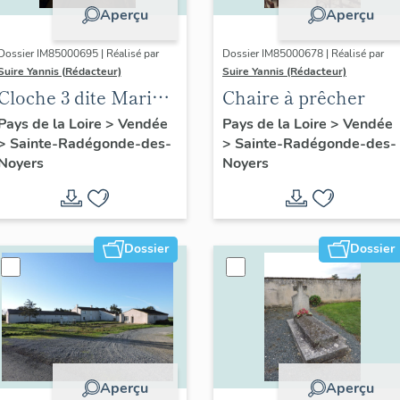
Aperçu
Aperçu
Dossier IM85000695 | Réalisé par
Dossier IM85000678 | Réalisé par
Suire Yannis (Rédacteur)
Suire Yannis (Rédacteur)
Cloche 3 dite Marie
Chaire à prêcher
Rose Jeanne
Pays de la Loire
>
Vendée
Pays de la Loire
>
Vendée
>
Sainte-Radégonde-des-
>
Sainte-Radégonde-des-
Noyers
Noyers
Dossier
Dossier
Aperçu
Aperçu