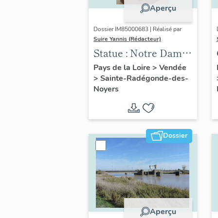
Aperçu
Dossier IM85000683 | Réalisé par
Suire Yannis (Rédacteur)
Statue : Notre Dame
de Puits Doux
Pays de la Loire
>
Vendée
>
Sainte-Radégonde-des-
Noyers
Dossier
Aperçu