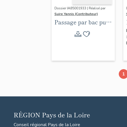
Dossier IA85001933 | Réalisé par
Suire Yannis (Contributeur)
Passage par bac puis
pont mobile du
Brault
1
RÉGION
Pays de la Loire
Conseil régional Pays de la Loire