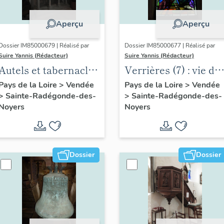
Aperçu
Aperçu
Dossier IM85000679 | Réalisé par
Dossier IM85000677 | Réalisé par
Suire Yannis (Rédacteur)
Suire Yannis (Rédacteur)
Autels et tabernacles
Verrières (7) : vie de
(2) à la Vierge et à
sainte Radegonde,
Pays de la Loire
>
Vendée
Pays de la Loire
>
Vendée
>
Sainte-Radégonde-des-
>
Sainte-Radégonde-des-
saint Joseph
saint Fortunat et
Noyers
Noyers
baptême de Clovis
Dossier
Dossier