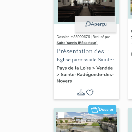
Aperçu
Dossier IM85000676 | Réalisé par
Suire Yannis (Rédacteur)
Présentation des
objets mobiliers de
Eglise paroissiale Sainte
l'église de Sainte-
Radegonde de Sainte-
Pays de la Loire
>
Vendée
>
Sainte-Radégonde-des-
Radégonde-des-
Radégonde-des-Noyers
Noyers
Noyers
Dossier