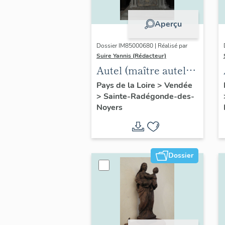
Aperçu
Dossier IM85000680 | Réalisé par
Suire Yannis (Rédacteur)
Autel (maître autel),
tabernacle, statues
Pays de la Loire
>
Vendée
>
Sainte-Radégonde-des-
de la Vierge à
Noyers
l'Enfant et d'anges
Dossier