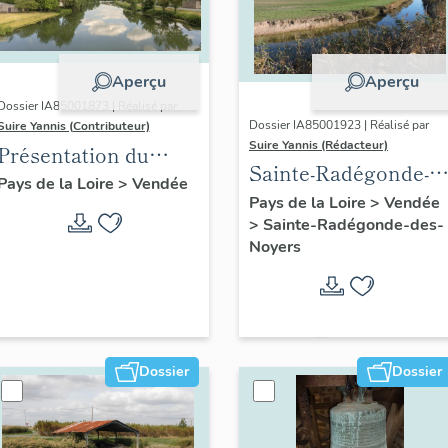
Aperçu
Aperçu
Dossier IA85001873 | Réalisé par
Dossier IA85001923 | Réalisé par
Suire Yannis (Contributeur)
Suire Yannis (Rédacteur)
Présentation du
Sainte-Radégonde-
territoire de la Vallée
Pays de la Loire
>
Vendée
des-Noyers :
Pays de la Loire
>
Vendée
de la Sèvre Niortaise
>
Sainte-Radégonde-des-
présentation de la
dans le Marais
Noyers
commune
poitevin
Dossier
Dossier