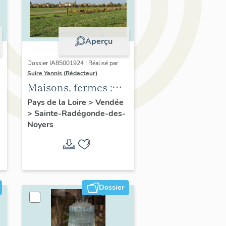
Aperçu
Dossier IA85001924 | Réalisé par
Suire Yannis (Rédacteur)
Maisons, fermes :
l'habitat à Sainte-
Pays de la Loire
>
Vendée
>
Sainte-Radégonde-des-
Radégonde-des-
Noyers
Noyers
Dossier