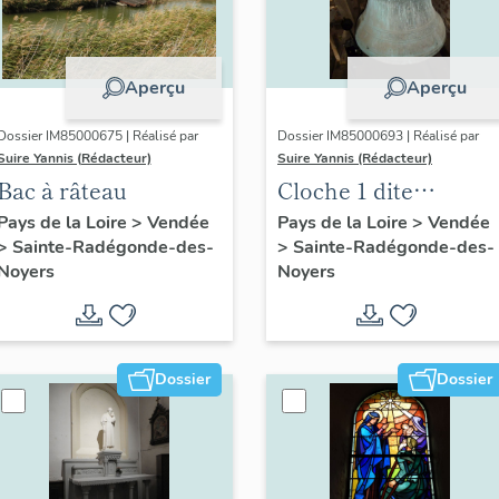
Aperçu
Aperçu
Dossier IM85000675 | Réalisé par
Dossier IM85000693 | Réalisé par
Suire Yannis (Rédacteur)
Suire Yannis (Rédacteur)
Bac à râteau
Cloche 1 dite
Radegonde Jeanne
Pays de la Loire
>
Vendée
Pays de la Loire
>
Vendée
>
Sainte-Radégonde-des-
>
Sainte-Radégonde-des-
Germaine Hélène
Noyers
Noyers
Dossier
Dossier