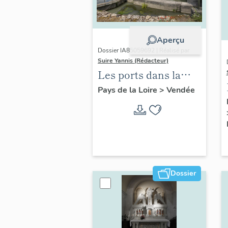
Aperçu
Dossier IA85059692 | Réalisé par
Suire Yannis (Rédacteur)
Les ports dans la
vallée de la Sèvre
Pays de la Loire
>
Vendée
Niortaise, Marais
poitevin
Dossier