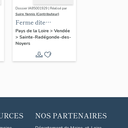
Dossier IA85001929 | Réalisé par
Suire Yannis (Contributeur)
Ferme dite
Tournebride,
Pays de la Loire
>
Vendée
>
Sainte-Radégonde-des-
actuellement maison
Noyers
URCES
NOS PARTENAIRES
imoine
Département de Maine-et-Loire