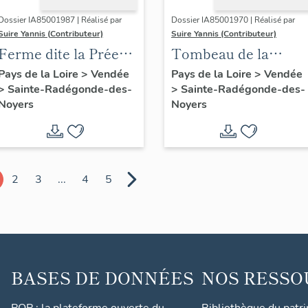
Dossier IA85001987 | Réalisé par
Dossier IA85001970 | Réalisé par
Suire Yannis (Contributeur)
Suire Yannis (Contributeur)
Ferme dite la Prée
Tombeau de la
Mizotière
famille Couzin
Pays de la Loire
>
Vendée
Pays de la Loire
>
Vendée
>
Sainte-Radégonde-des-
>
Sainte-Radégonde-des-
Noyers
Noyers
2
3
...
4
5
BASES DE DONNÉES
NOS RESSO
POP : la plateforme ouverte du
Bibliothèque du patr