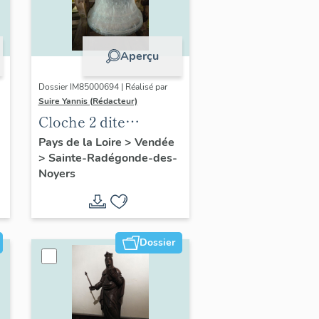
Aperçu
Dossier IM85000694 | Réalisé par
Suire Yannis (Rédacteur)
Cloche 2 dite
Françoise Noemi
Pays de la Loire
>
Vendée
>
Sainte-Radégonde-des-
Aimée
Noyers
Dossier