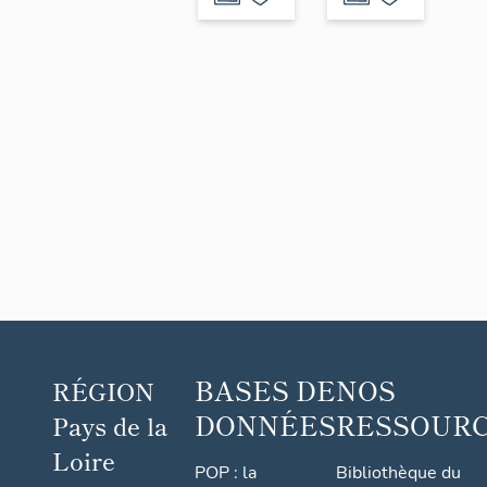
2-4
route
d’Angers
BASES DE
NOS
RÉGION
DONNÉES
RESSOUR
Pays de la
Loire
POP : la
Bibliothèque du