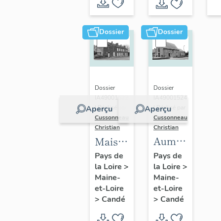
Dossier
Dossier
Dossier
Dossier
IA49001524
IA49001522
| Réalisé par
Aperçu
Aperçu
| Réalisé par
Cussonneau
Cussonneau
Christian
Christian
Aumônerie
Maison,
Saint-
4 à 8
Pays de
Pays de
la Loire
>
Jean,
la Loire
>
rue
Maine-
Maine-
hôpital
André-
et-Loire
et-Loire
Saint-
Bru
>
Candé
>
Candé
Joseph,