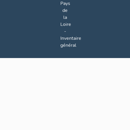
Pays
de
la
Loire
-
Inventaire
général