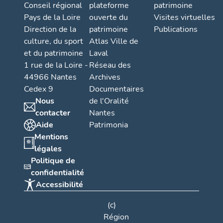
Conseil régional
plateforme
patrimoine
Pays de la Loire
ouverte du
Visites virtuelles
Direction de la
patrimoine
Publications
culture, du sport
Atlas Ville de
et du patrimoine
Laval
1 rue de la Loire -
Réseau des
44966 Nantes
Archives
Cedex 9
Documentaires
Nous
de l'Oralité
contacter
Nantes
Aide
Patrimonia
Mentions
légales
Politique de
confidentialité
Accessibilité
(c)
Région