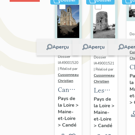
Dossier
Dossier
D
Dos
IA
Aperçu
Aperçu
Aper
| R
Cu
Dossier
Dossier
Chr
IA49001520
IA49001521
C
| Réalisé par
| Réalisé par
d
Cussonneau
Pa
Cussonneau
Christian
Christian
la
B
Candé
Les
Ma
2
et
:
moulins
Pays de
Pays de
d
>
la Loire
>
présentation
la Loire
>
de
B
Maine-
Maine-
de la
Candé
et-Loire
et-Loire
commune
>
Candé
>
Candé