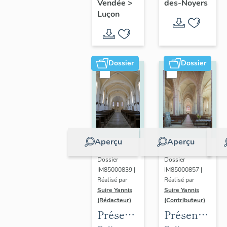
de
Radégonde-
des-Noyers
Vendée
>
l'évêché
Leclerc
Luçon
Sainte-
des-Noyers
de
Radégonde-
Luçon
des-
Noyers
Dossier
Dossier
Aperçu
Aperçu
Dossier
Dossier
IM85000839 |
IM85000857 |
Réalisé par
Réalisé par
Suire Yannis
Suire Yannis
(Rédacteur)
(Contributeur)
Présentation
Présentation