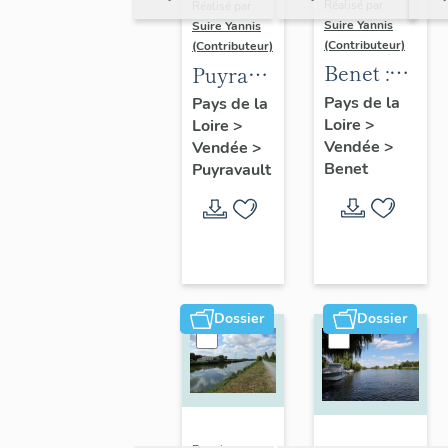
Réalisé par
Réalisé par
Suire Yannis
Suire Yannis
(Contributeur)
(Contributeur)
Benet :
Puyravault
présentation
:
Pays de la
Pays de la
Loire
>
de la
Loire
>
présentation
Vendée
>
Vendée
>
commune
de la
Benet
Puyravault
commune
Dossier
Dossier