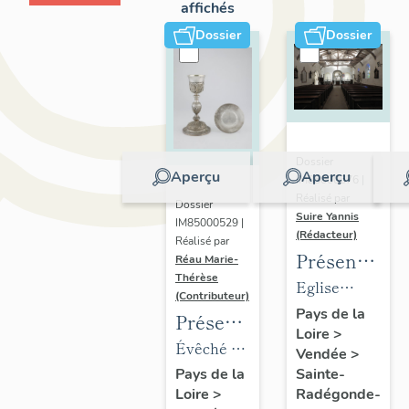
affichés
Dossier
Dossier
Dossier
Aperçu
Aperçu
IM85000676 |
Réalisé par
Dossier
Suire Yannis
IM85000529 |
(Rédacteur)
Réalisé par
Présentation
Réau Marie-
Thérèse
des
Eglise
(Contributeur)
objets
paroissiale
Pays de la
Présentation
Loire
>
mobiliers
Sainte
du
Évêché de
Vendée
>
de
Radegonde
mobilier
Luçon,
Sainte-
Pays de la
l'église
de Sainte-
Radégonde-
Loire
>
de
place