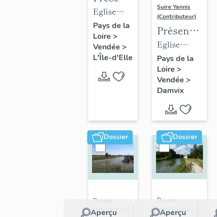
Suire Yannis
des
Eglise
(Contributeur)
objets
paroissiale
Pays de la
Présentation
Loire
>
mobiliers
Saint-
des
Eglise
Vendée
>
de
Hilaire de
objets
paroissiale
L'Île-d'Elle
Pays de la
l'église
L'Île-d'Elle
Loire
>
mobiliers
Saint-Guy
de L'Île-
Vendée
>
de
de Damvix
Damvix
d'Elle
l'église
de
Damvix
Dossier
Dossier
Dossier
Dossier
IA85003266 |
IA85001871 |
Aperçu
Aperçu