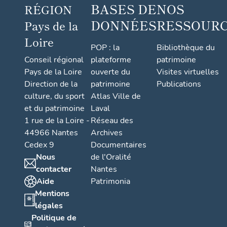
BASES DE
NOS
RÉGION
DONNÉES
RESSOUR
Pays de la
Loire
POP : la
Bibliothèque du
Conseil régional
plateforme
patrimoine
Pays de la Loire
ouverte du
Visites virtuelles
Direction de la
patrimoine
Publications
culture, du sport
Atlas Ville de
et du patrimoine
Laval
1 rue de la Loire -
Réseau des
44966 Nantes
Archives
Cedex 9
Documentaires
Nous
de l'Oralité
contacter
Nantes
Aide
Patrimonia
Mentions
légales
Politique de