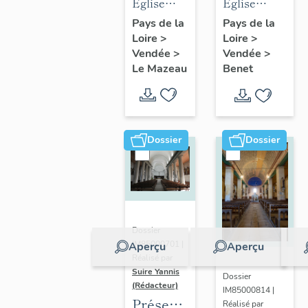
des
des
Eglise
Eglise
objets
objets
Notre-
paroissiale
Pays de la
Pays de la
Loire
>
mobiliers
Loire
>
mobiliers
Dame de
Sainte-
Vendée
>
Vendée
>
de
de
l'Immaculée
Eulalie de
Le Mazeau
Benet
l'église
l'église
Conception
Benet
du
Sainte-
du
Mazeau
Eulalie
Mazeau
de Benet
Dossier
Dossier
Dossier
IM85000701 |
Aperçu
Aperçu
Réalisé par
Suire Yannis
Dossier
(Rédacteur)
IM85000814 |
Présentation
Réalisé par