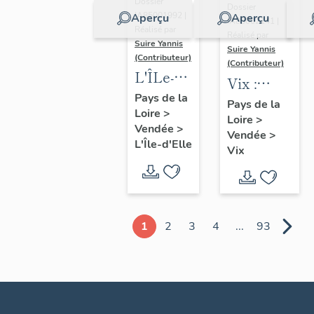
Dossier
Dossier
IA85001992 |
Aperçu
Aperçu
IA85002141 |
Réalisé par
Réalisé par
Suire Yannis
Suire Yannis
(Contributeur)
(Contributeur)
L'ÎLe-
Vix :
d'Elle :
Pays de la
présentation
Pays de la
Loire
>
présentation
Loire
>
de la
Vendée
>
de la
Vendée
>
commune
L'Île-d'Elle
Vix
commune
1
2
3
4
...
93