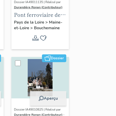
Dossier IA49011135 | Réalisé par
Durandière Ronan (Contributeur)
Pont ferroviaire de
Bouchemaine
Pays de la Loire
>
Maine-
et-Loire
>
Bouchemaine
Dossier
Aperçu
Dossier IA49010825 | Réalisé par
Durandière Ronan (Contributeur)
-