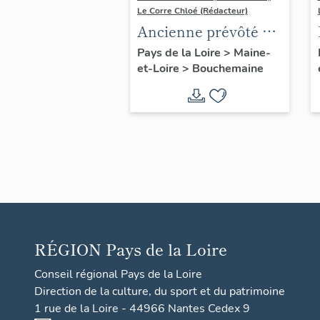
Le Corre Chloé (Rédacteur)
Ancienne prévôté du
chapitre Saint-Laud,
Pays de la Loire
>
Maine-
et-Loire
>
Bouchemaine
puis débit de
boissons et hôtel-
restaurant dit la
Prévôté
RÉGION
Pays de la Loire
Conseil régional Pays de la Loire
Direction de la culture, du sport et du patrimoine
1 rue de la Loire - 44966 Nantes Cedex 9