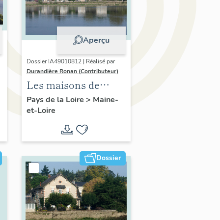
Aperçu
Dossier IA49010812 | Réalisé par
Durandière Ronan (Contributeur)
Les maisons de
villégiature de la
Pays de la Loire
>
Maine-
et-Loire
confluence Maine-
Loire
Dossier