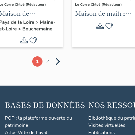
Le Corre Chloé (Rédacteur)
Le Corre Chloé (Rédacteur)
Maison de
Maison de maître
villégiature dite
dite château du
Pays de la Loire
>
Maine-
et-Loire
>
Bouchemaine
Belle-Brise, 12 quai
Haut-Plessis, 20 rue
de Port-Boulet
des Saulniers
1
2
BASES DE DONNÉES
NOS RESSO
POP : la plateforme ouverte du
Bibliothèque du patr
patrimoine
Visites virtuelles
Atlas Ville de Laval
Publications