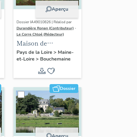
Aperçu
Dossier IA49010826 | Réalisé par
Durandière Ronan (Contributeur)
-
Le Corre Chloé (Rédacteur)
Maison de
villégiature, 17 rue
Pays de la Loire
>
Maine-
et-Loire
>
Bouchemaine
des Saulniers
Dossier
Aperçu