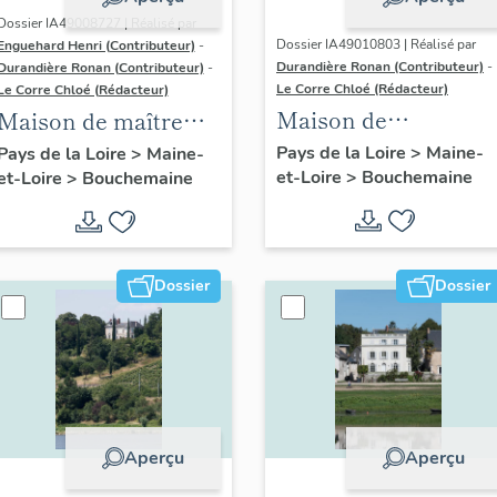
Dossier IA49008727 | Réalisé par
Dossier IA49010803 | Réalisé par
Enguehard Henri (Contributeur)
-
Durandière Ronan (Contributeur)
-
Durandière Ronan (Contributeur)
-
Le Corre Chloé (Rédacteur)
Le Corre Chloé (Rédacteur)
Maison de
Maison de maître
villégiature dite Les
dite château du Petit-
Pays de la Loire
>
Maine-
Pays de la Loire
>
Maine-
et-Loire
>
Bouchemaine
Tours, Chantourtea
et-Loire
>
Bouchemaine
Serrant
Dossier
Dossier
Aperçu
Aperçu