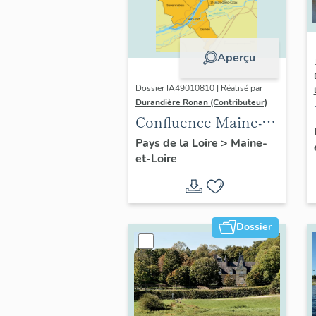
Aperçu
Dossier IA49010810 | Réalisé par
Durandière Ronan (Contributeur)
Confluence Maine-
Loire : présentation
Pays de la Loire
>
Maine-
et-Loire
de l'opération
thématique
Dossier