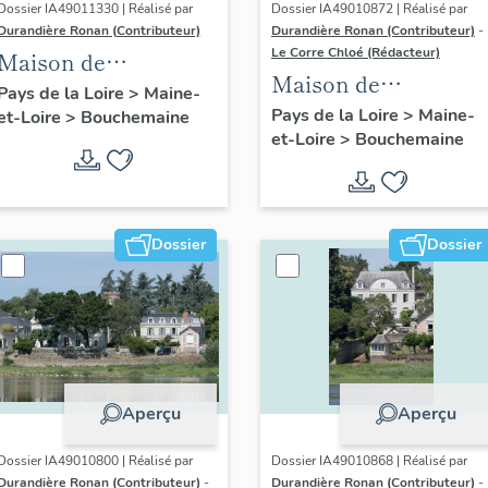
Dossier IA49011330 | Réalisé par
Dossier IA49010872 | Réalisé par
Durandière Ronan (Contributeur)
Durandière Ronan (Contributeur)
-
Le Corre Chloé (Rédacteur)
Maison de
Maison de
villégiature dite
Pays de la Loire
>
Maine-
villégiature dite Villa
Pays de la Loire
>
Maine-
et-Loire
>
Bouchemaine
chalet de la Croix
et-Loire
>
Bouchemaine
Quies, 2 rue du Bac
Dossier
Dossier
Aperçu
Aperçu
Dossier IA49010800 | Réalisé par
Dossier IA49010868 | Réalisé par
Durandière Ronan (Contributeur)
-
Durandière Ronan (Contributeur)
-