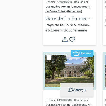
Dossier IA49010875 | Réalisé par
Durandière Ronan (Contributeur)
-
Le Corre Chloé (Rédacteur)
Gare de La Pointe-
Bouchemaine
Pays de la Loire
>
Maine-
et-Loire
>
Bouchemaine
Dossier
Aperçu
Dossier IA49010846 | Réalisé par
Durandière Ronan (Contributeur)
-