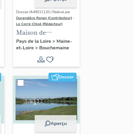
Dossier IA49011120 | Réalisé par
Durandière Ronan (Contributeur)
-
Le Corre Chloé (Rédacteur)
Maison de
villégiature dite les
Pays de la Loire
>
Maine-
et-Loire
>
Bouchemaine
u
Marguerites, 11 quai
de la Noë
Dossier
Aperçu