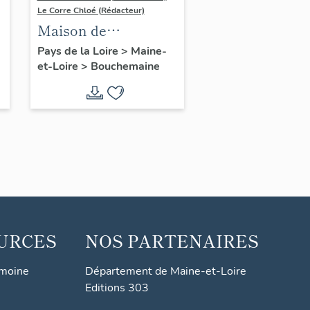
Le Corre Chloé (Rédacteur)
Maison de
villégiature dite Le
Pays de la Loire
>
Maine-
et-Loire
>
Bouchemaine
Mesnil-Riant, 1 rue
Bécherelle
URCES
NOS PARTENAIRES
imoine
Département de Maine-et-Loire
Editions 303