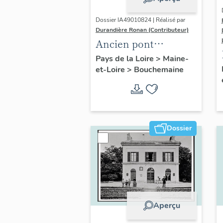
Dossier IA49010824 | Réalisé par
Durandière Ronan (Contributeur)
Ancien pont
ferroviaire de
Pays de la Loire
>
Maine-
et-Loire
>
Bouchemaine
Pruniers,
actuellement pont
piétonnier
Dossier
Aperçu