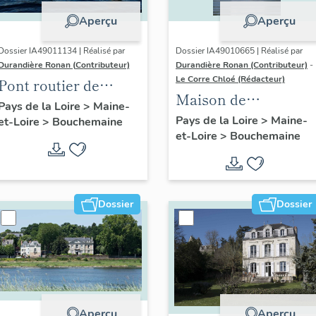
Aperçu
Aperçu
Dossier IA49011134 | Réalisé par
Dossier IA49010665 | Réalisé par
Durandière Ronan (Contributeur)
Durandière Ronan (Contributeur)
-
Le Corre Chloé (Rédacteur)
Pont routier de
Maison de
Bouchemaine
Pays de la Loire
>
Maine-
villégiature dite La
Pays de la Loire
>
Maine-
et-Loire
>
Bouchemaine
et-Loire
>
Bouchemaine
Martinière, 13 rue
des Saulniers
Dossier
Dossier
Aperçu
Aperçu