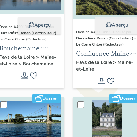
Aperçu
Aperçu
Dossier IA49010833 | Réalisé par
Dossier IA49010663 | Réalisé par
Durandière Ronan (Contributeur)
-
Durandière Ronan (Contributeur)
-
Le Corre Chloé (Rédacteur)
Le Corre Chloé (Rédacteur)
Bouchemaine :
Confluence Maine-
présentation de la
Pays de la Loire
>
Maine-
Loire : présentation
Pays de la Loire
>
Maine-
et-Loire
>
Bouchemaine
commune
et-Loire
de l'aire d'étude
Dossier
Dossier