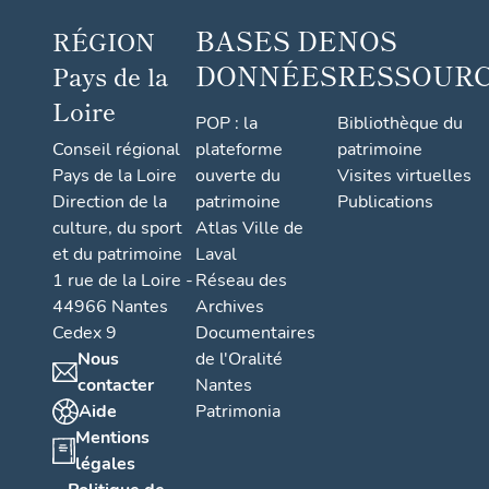
BASES DE
NOS
RÉGION
DONNÉES
RESSOUR
Pays de la
Loire
POP : la
Bibliothèque du
Conseil régional
plateforme
patrimoine
Pays de la Loire
ouverte du
Visites virtuelles
Direction de la
patrimoine
Publications
culture, du sport
Atlas Ville de
et du patrimoine
Laval
1 rue de la Loire -
Réseau des
44966 Nantes
Archives
Cedex 9
Documentaires
Nous
de l'Oralité
contacter
Nantes
Aide
Patrimonia
Mentions
légales