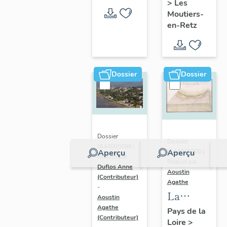
>
Les
en-Retz
Moutiers-
en-Retz
Dossier
Dossier
Dossier
Dossier
IA44005098 |
IA44005000 |
Aperçu
Aperçu
Réalisé par
Réalisé par
Duflos Anne
Aoustin
(Contributeur)
Agathe
-
La
Aoustin
Bernerie-
Agathe
Pays de la
(Contributeur)
Loire
>
en-Retz :