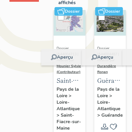
affichés
Dossier
Dossier
Dossier
Dossier
IA44004713 |
IA44004487 |
Aperçu
Aperçu
Réalisé par
Réalisé par
Mounier Sylvie
Durandière
(Contributeur)
Ronan
Saint-
Guérande
Fiacre-
:
Pays de la
Pays de la
Loire
>
Loire
>
sur-
présentatio
Loire-
Loire-
Maine :
de la
Atlantique
Atlantique
présentation
commune
>
Saint-
>
Guérande
de
et de
Fiacre-sur-
Maine
l'opération
l'aire