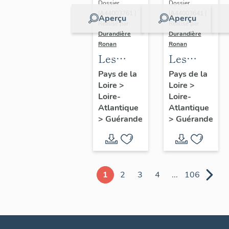
Dossier
Dossier
IA44003761 |
IA44003641 |
Aperçu
Aperçu
Réalisé par
Réalisé par
Durandière
Durandière
Ronan
Ronan
Les
Les
châteaux
blockhaus
Pays de la
Pays de la
Loire
>
Loire
>
et
de
Loire-
Loire-
manoirs
Guérande
Atlantique
Atlantique
de
>
Guérande
>
Guérande
Guérande
1
2
3
4
...
106