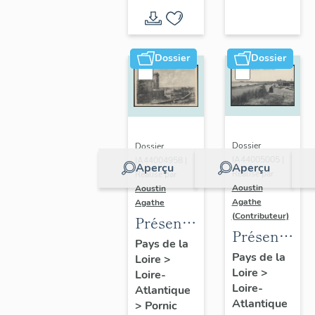
d'inventaire
d'étude
Dossier
Dossier
Dossier
Dossier
IA44005005 |
IA44004958 |
Aperçu
Aperçu
Réalisé par
Réalisé par
Aoustin
Aoustin
Agathe
Agathe
(Contributeur)
Présentation
Présentatio
de la
Pays de la
de la
Pays de la
Loire
>
commune
Loire
>
commune
Loire-
de
Loire-
Atlantique
des
Pornic
Atlantique
>
Pornic
Moutiers-