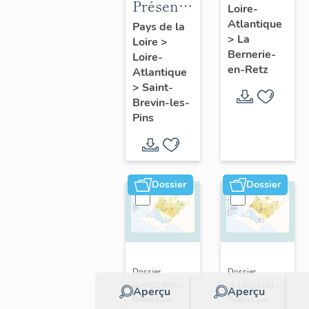
Présentation
Loire-
présentatio
de la
Atlantique
Pays de la
de la
>
La
Loire
>
commune
commune
Bernerie-
Loire-
de Saint-
en-Retz
Atlantique
Brevin-
>
Saint-
les-Pins
Brevin-les-
Pins
Dossier
Dossier
Dossier
Dossier
IA44003690 |
IA44004193 |
Aperçu
Aperçu
Réalisé par
Réalisé par