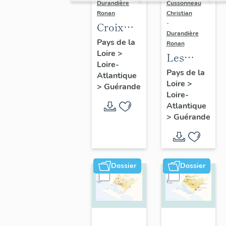
Durandière
Cussonneau
Ronan
Christian
-
Croix
Durandière
monumentales,
Pays de la
Ronan
Loire
>
croix de
Les
Loire-
chemin,
moulins
Pays de la
Atlantique
calvaires
Loire
>
de
>
Guérande
Loire-
et
Guérande
Atlantique
oratoires
>
Guérande
de
Guérande
Dossier
Dossier