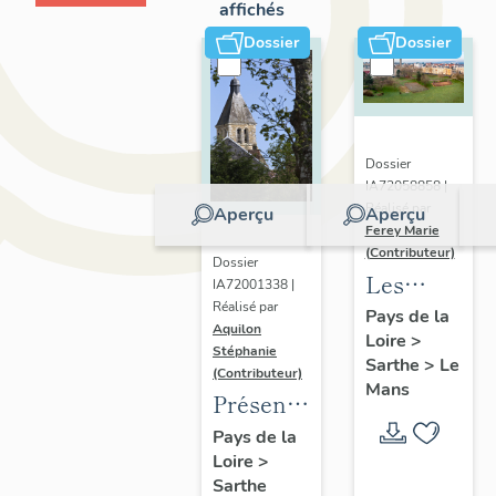
affichés
Dossier
Dossier
Dossier
IA72058858 |
Réalisé par
Aperçu
Aperçu
Ferey Marie
(Contributeur)
Dossier
Les
IA72001338 |
Réalisé par
faubourgs
Pays de la
Aquilon
Loire
>
du Mans
Stéphanie
Sarthe
>
Le
:
(Contributeur)
Mans
Présentation
présentatio
de
de
Pays de la
Loire
>
l'opération
l'opération
Sarthe