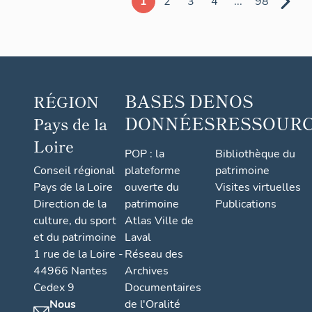
1
2
3
4
...
98
Thorée-
les-Pins
BASES DE
NOS
RÉGION
DONNÉES
RESSOUR
Pays de la
Loire
POP : la
Bibliothèque du
Conseil régional
plateforme
patrimoine
Pays de la Loire
ouverte du
Visites virtuelles
Direction de la
patrimoine
Publications
culture, du sport
Atlas Ville de
et du patrimoine
Laval
1 rue de la Loire -
Réseau des
44966 Nantes
Archives
Cedex 9
Documentaires
Nous
de l'Oralité