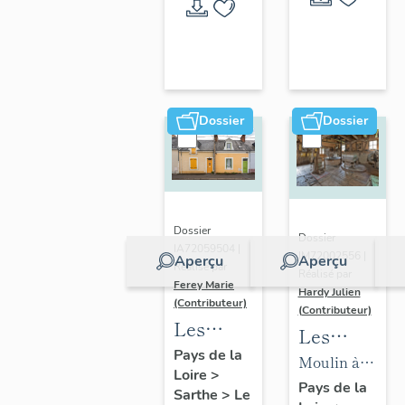
Mans
Dossier
Dossier
Dossier
Dossier
IA72059504 |
IM72002556 |
Aperçu
Aperçu
Réalisé par
Réalisé par
Ferey Marie
Hardy Julien
(Contributeur)
(Contributeur)
Les
Les
maisons
Pays de la
machines
Moulin à
Loire
>
faubouriennes
du
farine de
Pays de la
Sarthe
>
Le
du Mans