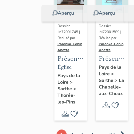
Aperçu
Aperçu
Dossier
Dossier
IM72001745 |
IM72001589 |
Réalisé par
Réalisé par
Palonka-Cohin
Palonka-Cohin
Anetta
Anetta
Présentation
Présentatio
des
des
Église
Pays de la
Loire
>
objets
objets
paroissiale
Pays de la
Sarthe
>
La
Loire
>
mobiliers
mobiliers
Saint-
Chapelle-
Sarthe
>
de
de la
Germain
aux-Choux
Thorée-
l'église
chapelle
de Thorée-
les-Pins
paroissiale
de la
les-Pins
Saint-
famille
Germain
Mabilleau
de