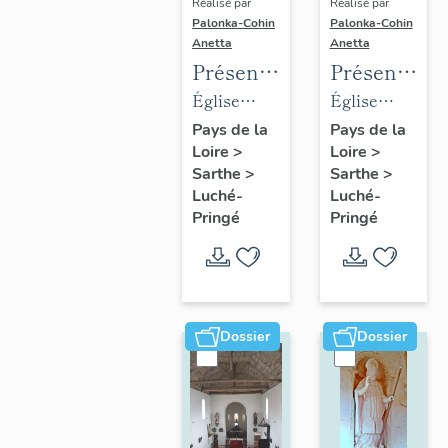
Réalisé par
Réalisé par
Palonka-Cohin
Palonka-Cohin
Anetta
Anetta
Présentation
Présentatio
des
des
Église
Église
objets
objets
paroissiale
paroissiale
Pays de la
Pays de la
Loire
>
Loire
>
mobiliers
mobiliers
Saint-
Notre-
Sarthe
>
Sarthe
>
de
de
Martin de
Dame de
Luché-
Luché-
l'église
l'église
Luché
l'Assomption
Pringé
Pringé
paroissiale
paroissiale
Saint-
Notre-
Martin
Dame de
de la
l'Assomptio
Dossier
Dossier
commune
de la
de
commune
Luché
de
Pringé