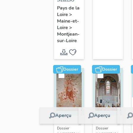
sur-
et
Pays de la
Loire
Loire
>
fermes
Maine-et-
de la
Loire
>
commune
Montjean-
de
sur-Loire
Montjean-
sur-
Loire
Dossier
Dossier
Aperçu
Aperçu
Dossier
Dossier