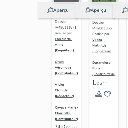
Aperçu
Aperçu
Dossier
Dossier
IA49011187 |
IA49011365 |
Réalisé par
Réalisé par
Eon Marie-
Vozza
Anne
Mathilde
(Enquêteur)
(Enquêteur)
-
-
Orain
Durandière
Véronique
Ronan
(Contributeur)
(Contributeur)
-
Les
Vivier
croix
Clotilde
(Rédacteur)
monumental
-
de l'aire
Cavaca Marie-
d'étude
Charlotte
(Contributeur)
Mauges-
Maisons