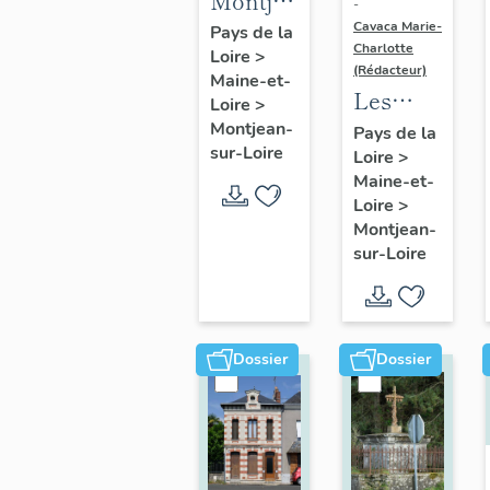
Montjean-
-
sur-
Cavaca Marie-
Pays de la
Charlotte
Loire
>
Loire :
(Rédacteur)
Maine-et-
présentation
Les
Loire
>
de la
fours à
Montjean-
Pays de la
commune
sur-Loire
Loire
>
chaux
Maine-et-
de
Loire
>
Montjean-
Montjean-
sur-
sur-Loire
Loire
Dossier
Dossier