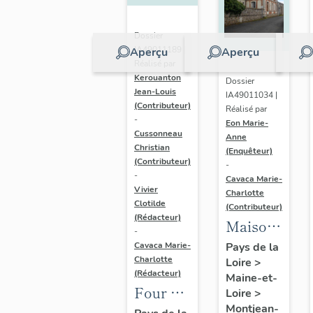
Dossier
IA49011189 |
Aperçu
Aperçu
Réalisé par
Kerouanton
Dossier
Jean-Louis
IA49011034 |
(Contributeur)
Réalisé par
-
Eon Marie-
Cussonneau
Anne
Christian
(Enquêteur)
(Contributeur)
-
-
Cavaca Marie-
Vivier
Charlotte
Clotilde
(Contributeur)
(Rédacteur)
Maison
-
dite la
Cavaca Marie-
Pays de la
Charlotte
Loire
>
Perrière
(Rédacteur)
Maine-et-
Four à
Loire
>
Montjean-
chaux,