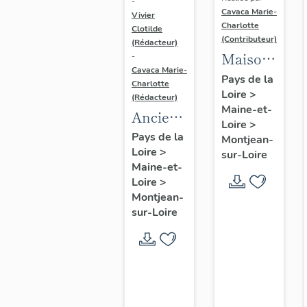
-
Cavaca Marie-
Vivier
Charlotte
Clotilde
(Contributeur)
(Rédacteur)
Maison,
-
Cavaca Marie-
dite le
Pays de la
Charlotte
Loire
>
Grand
(Rédacteur)
Maine-et-
Clos
Ancienne
Loire
>
ferme
Pays de la
Montjean-
Loire
>
du Petit
sur-Loire
Maine-et-
Marais
Loire
>
Montjean-
sur-Loire