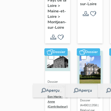
Pays de la
sur-Loire
Loire
>
Maison
Maine-et-
Blanche
Loire
>
Montjean-
sur-Loire
Dossier
Dossier
Dossier
IA49011179 |
Aperçu
Aperçu
Réalisé par
Eon Marie-
Dossier
Anne
IA49011358 |
(Contributeur)
Réalisé par