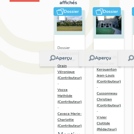
affichés
Dossier
Dossier
Dossier
Dossier
IA49011005 |
Aperçu
Aperçu
IA49011196 |
Réalisé par
Réalisé par
Orain
Kerouanton
Véronique
Jean-Louis
(Contributeur)
(Contributeur)
-
-
Vozza
Cussonneau
Mathilde
Christian
(Contributeur)
(Contributeur)
-
-
Cavaca Marie-
Vivier
Charlotte
Clotilde
(Contributeur)
(Rédacteur)