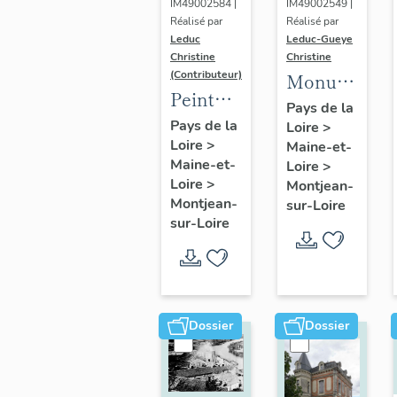
IM49002584 |
IM49002549 |
Réalisé par
Réalisé par
Leduc
Leduc-Gueye
Christine
Christine
(Contributeur)
Monument
Peinture
aux
Pays de la
monumentale
Pays de la
Loire
>
morts,
Loire
>
: Christ
Maine-et-
église
Maine-et-
Loire
>
Juge
paroissiale
Loire
>
Montjean-
Saint-
Montjean-
sur-Loire
sur-Loire
Symphorien
de
Montjean-
sur-
Loire
Dossier
Dossier