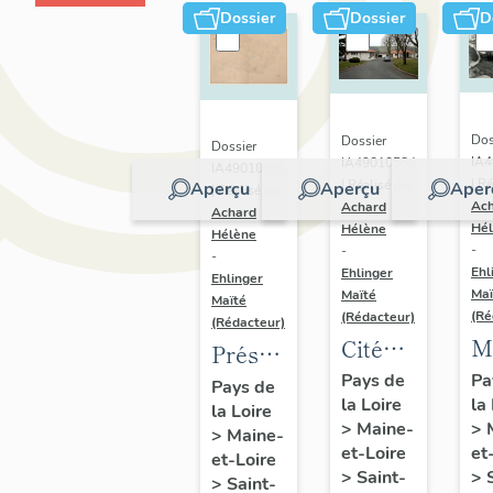
Dossier
Dossier
D
Dos
Dossier
Dossier
IA
IA49010584
IA49010581
| Ré
| Réalisé par
Aperçu
Aperçu
Aper
| Réalisé par
Ac
Achard
Achard
Hé
Hélène
Hélène
-
-
-
Ehl
Ehlinger
Ehlinger
Maï
Maïté
Maïté
(Ré
(Rédacteur)
(Rédacteur)
M
Cité
Présentation
d
ouvrière
Pa
du
Pays de
Pays de
la
d
la Loire
de
la Loire
patrimoine
>
>
Maine-
l'
>
Maine-
Saint-
industriel
et
et-Loire
et-Loire
Sa
Crespin-
de la
>
>
Saint-
>
Saint-