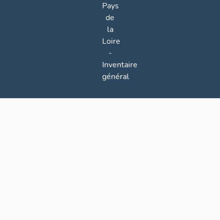
Pays
de
la
Loire
-
Inventaire
général