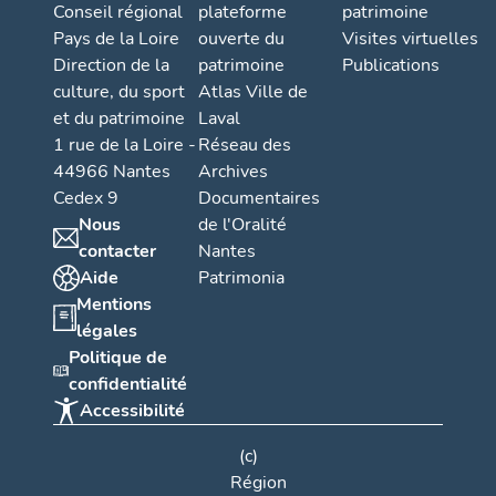
Conseil régional
plateforme
patrimoine
Pays de la Loire
ouverte du
Visites virtuelles
Direction de la
patrimoine
Publications
culture, du sport
Atlas Ville de
et du patrimoine
Laval
1 rue de la Loire -
Réseau des
44966 Nantes
Archives
Cedex 9
Documentaires
Nous
de l'Oralité
contacter
Nantes
Aide
Patrimonia
Mentions
légales
Politique de
confidentialité
Accessibilité
(c)
Région