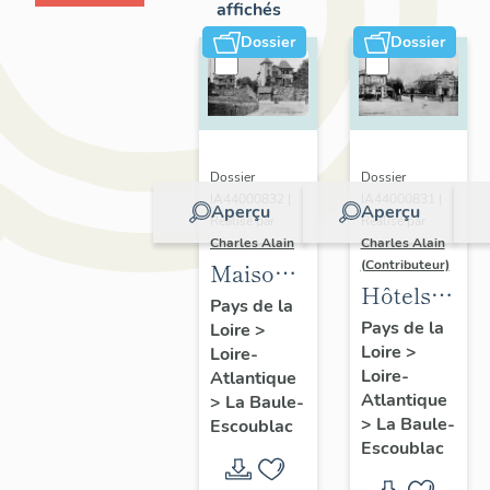
affichés
Dossier
Dossier
Dossier
Dossier
IA44000832 |
IA44000831 |
Aperçu
Aperçu
Réalisé par
Réalisé par
Charles Alain
Charles Alain
(Contributeur)
Maisons
Hôtels
dites
Pays de la
de
Pays de la
Loire
>
villas
Loire
>
voyageurs
Loire-
balnéaires
Loire-
Atlantique
de la
et
Atlantique
>
La Baule-
commune
immeubles
>
La Baule-
Escoublac
de La
Escoublac
à
Baule-
logements