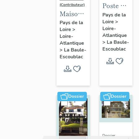
Poste de
(Contributeur)
Maison
la Baule-
Pays de la
dite villa
Loire
>
Escoublac,
Pays de la
Loire-
Loire
>
balnéaire
place de
Atlantique
Loire-
Nam Ky,
la
>
La Baule-
Atlantique
139
Victoire
Escoublac
>
La Baule-
avenue
Escoublac
du
Maréchal-
de-
Lattre-
Dossier
Dossier
de-
Tassigny
Dossier