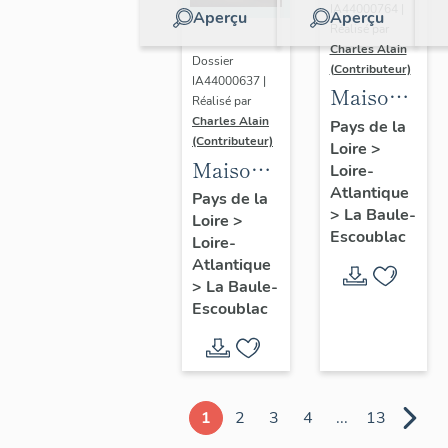
IA44000764 |
Aperçu
Aperçu
Réalisé par
Charles Alain
Dossier
(Contributeur)
IA44000637 |
Maison
Réalisé par
dite villa
Charles Alain
Pays de la
(Contributeur)
Loire
>
balnéaire
Maison
Loire-
Gazonette
Atlantique
dite villa
Pays de la
puis
>
La Baule-
Loire
>
balnéaire
Romance,
Escoublac
Loire-
Les
14
Atlantique
Peupliers,
>
La Baule-
avenue
23
Escoublac
de la
avenue
Concorde
des
Améthystes
1
2
3
4
...
13