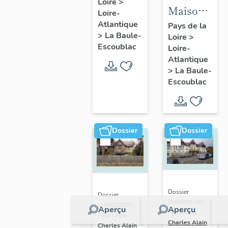
Loire
>
Fondation
Maison
Loire-
la
dite villa
Atlantique
Pays de la
Pérousse
>
La Baule-
Loire
>
balnéaire
puis
Escoublac
Loire-
Cybèle, 1
Dispensaire
Atlantique
avenue
>
La Baule-
d'hygiène
Hoëdic
Escoublac
social, 39
avenue
du
Maréchal-
Dossier
Dossier
Joffre
Dossier
Dossier
IA44000740 |
IA44000805 |
Aperçu
Aperçu
Réalisé par
Réalisé par
Charles Alain
Charles Alain