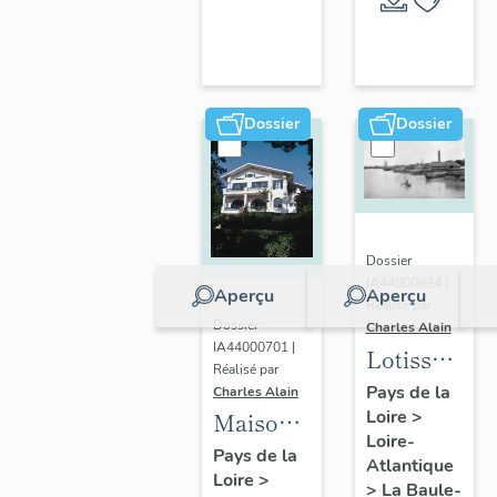
Escoublac
de la
commune
de La
Baule-
Dossier
Dossier
Escoublac
Dossier
IA44000834 |
Aperçu
Aperçu
Réalisé par
Dossier
Charles Alain
IA44000701 |
Lotissemen
Réalisé par
concerté
Pays de la
Charles Alain
Loire
>
Benoit
Maison
Loire-
dite villa
Pays de la
Atlantique
Loire
>
balnéaire
>
La Baule-