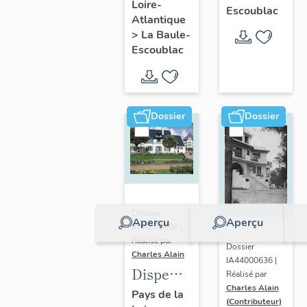
Loire-
Ohentzea,
Escoublac
Atlantique
7 avenue
>
La Baule-
Professeur-
Escoublac
Thiroloix
Dossier
Dossier
Dossier
Aperçu
Aperçu
IA44000694 |
Réalisé par
Dossier
Charles Alain
IA44000636 |
Dispensaire
Réalisé par
Charles Alain
dit
Pays de la
(Contributeur)