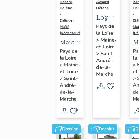
Achard
Achard
Ac
Hélène
Hélène
Hé
-
-
Logements
Ehlinger
Ehl
ouvriers
Pays de
Maïté
Maï
la Loire
de
(Rédacteur)
(Ré
>
Maine-
Maison
M
l'usine
et-Loire
de
d
de
Pays de
Pa
>
Saint-
la Loire
la
l'industriel
l'
chaussures
André-
>
Maine-
>
Victor
J
de-la-
Ripoche,
et-Loire
et
Marche
Ripoche
C
rue
>
Saint-
>
fondateur
f
André-
An
Jeanne-
de-la-
de
de
d
d'Arc
Marche
Ma
l'usine
l'
Morinière-
D
Ripoche,
C
15 rue
14
Dossier
Dossier
D
du
de