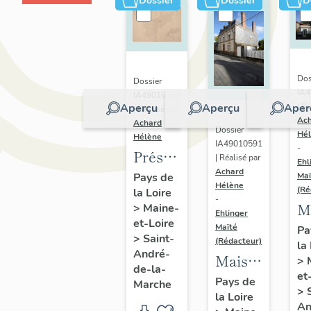
Dossier
Dossier
D
Dos
Dossier
IA
IA49010563
Aperçu
Aperçu
Aper
| Ré
| Réalisé par
Ac
Achard
Dossier
Hé
Hélène
IA49010591
-
Présentation
| Réalisé par
Ehl
Achard
du
Pays de
Maï
Hélène
(Ré
la Loire
patrimoine
-
M
>
Maine-
industriel
Ehlinger
et-Loire
d
Maïté
Pa
de la
>
Saint-
(Rédacteur)
la
l'
commune
André-
Maison
>
J
de-la-
de
et
de
Pays de
Marche
C
Saint-
>
la Loire
l'industriel
fi
An