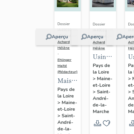
Calvaire,
Li
Saint-
Sa
André-
A
Dossier
Dossier
Dos
de-la-
de
IA49010589
IA49010559
IA
Aperçu
Aperçu
Aper
| Réalisé par
| Réalisé par
| Ré
Marche
M
Achard
Achard
Ac
Hélène
Hélène
Hé
-
Usine
U
Ehlinger
de
d
Pays de
Pa
Maïté
la Loire
la
chaussures
c
(Rédacteur)
>
Maine-
>
Maison
Morinière-
D
et-Loire
et
de
Ripoche,
C
Pays de
>
Saint-
>
la Loire
l'industriel
actuel
9 
André-
An
>
Maine-
Christian
de-la-
de
Musée
A
et-Loire
Marche
Ma
Chéné,
des
V
>
Saint-
directeur
André-
métiers
de-la-
de
de la