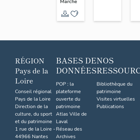
Marche
l'Usine
chaussure,
Chéné,
6 rue
18 rue
Saint-
du
Paul
Sacré-
Cœur,
Saint-
BASES DE
NOS
RÉGION
André-
DONNÉES
RESSOUR
Pays de la
de-la-
Loire
Marche
POP : la
Bibliothèque du
Conseil régional
plateforme
patrimoine
Pays de la Loire
ouverte du
Visites virtuelles
Direction de la
patrimoine
Publications
culture, du sport
Atlas Ville de
et du patrimoine
Laval
1 rue de la Loire -
Réseau des
44966 Nantes
Archives