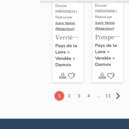
Dossier
Dossier
IM85000808 |
IM85000824 |
Réalisé par
Réalisé par
Suire Yannis
Suire Yannis
(Rédacteur)
(Rédacteur)
Pompe à
Verrières
eau ;
(ensemble
Pays de la
Pays de la
Loire
>
place
Loire
>
de 13) :
Vendée
>
Vendée
>
André-
paraboles,
Damvix
Damvix
Audouin
scènes
de la vie
de Jésus
et de la
1
2
3
4
...
11
vie de
Marie