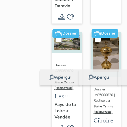
de
Niortaise
de Damvix
Damvix
l'église
dans le
de
Marais
Damvix
poitevin
Dossier
Dossier
Dossier
IA85059692 |
Aperçu
Aperçu
Réalisé par
Suire Yannis
(Rédacteur)
Dossier
Les
IM85000820 |
Réalisé par
ports
Pays de la
Suire Yannis
Loire
>
dans la
(Rédacteur)
Vendée
vallée de
Ciboire