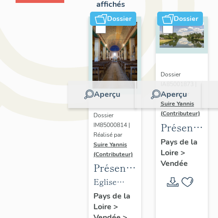
affichés
Dossier
Dossier
Dossier
IA85001873 |
Aperçu
Aperçu
Réalisé par
Suire Yannis
(Contributeur)
Dossier
Présentatio
IM85000814 |
Réalisé par
du
Pays de la
Suire Yannis
Loire
>
territoire
(Contributeur)
Vendée
Présentation
de la
des
Vallée
Eglise
objets
de la
paroissiale
Pays de la
Loire
>
mobiliers
Sèvre
Saint-Guy
Vendée
>