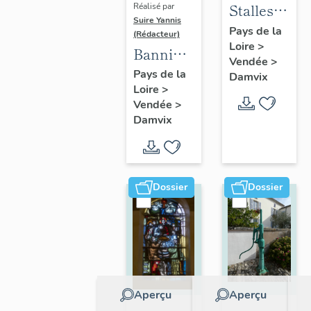
Stalles
Réalisé par
Suire Yannis
(2)
Pays de la
(Rédacteur)
Loire
>
Bannière
Vendée
>
de la
Pays de la
Damvix
Loire
>
Société
Vendée
>
de
Damvix
secours
mutuels
de
Damvix
Dossier
Dossier
Aperçu
Aperçu