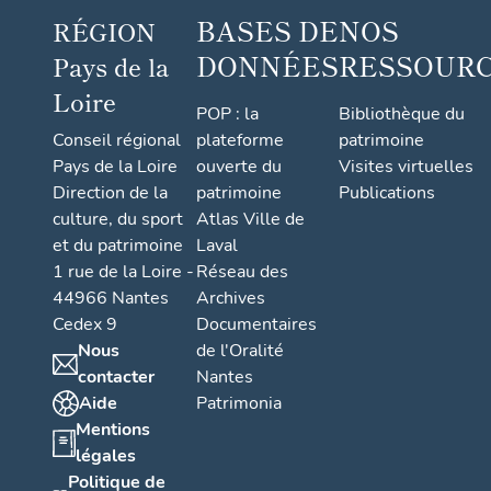
BASES DE
NOS
RÉGION
DONNÉES
RESSOUR
Pays de la
Loire
POP : la
Bibliothèque du
Conseil régional
plateforme
patrimoine
Pays de la Loire
ouverte du
Visites virtuelles
Direction de la
patrimoine
Publications
culture, du sport
Atlas Ville de
et du patrimoine
Laval
1 rue de la Loire -
Réseau des
44966 Nantes
Archives
Cedex 9
Documentaires
Nous
de l'Oralité
contacter
Nantes
Aide
Patrimonia
Mentions
légales
Politique de