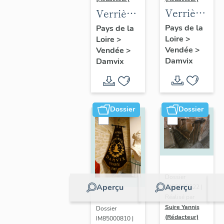
Verrière
Verrière
: saint
commémorative
Pays de la
Pays de la
Loire
>
Guy
Loire
>
de la
Vendée
>
Vendée
>
guerre
Damvix
Damvix
1914-
1918
Dossier
Dossier
Dossier
Aperçu
Aperçu
IM85000822 |
Réalisé par
Suire Yannis
Dossier
(Rédacteur)
IM85000810 |