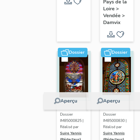
la Sèvre
Pays de la
Niortaise,
Loire
>
Vendée
>
Marais
Damvix
poitevin
Dossier
Dossier
Aperçu
Aperçu
Dossier
Dossier
IM85000830 |
IM85000825 |
Réalisé par
Réalisé par
Suire Yannis
Suire Yannis
(Rédacteur)
(Rédacteur)